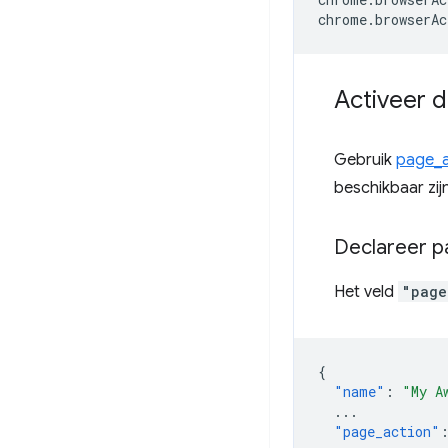
chrome
.
browserAc
Activeer d
Gebruik
page_a
beschikbaar zijn
Declareer p
Het veld
"page
{
"name"
:
"My A
...
"page_action"