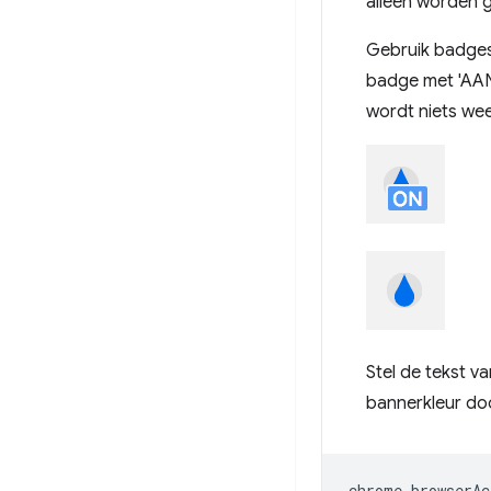
alleen worden g
Gebruik badges
badge met 'AAN'
wordt niets wee
Stel de tekst v
bannerkleur d
chrome
.
browserAc