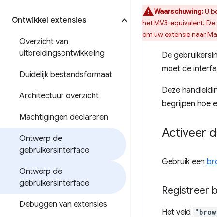
Waarschuwing:
U be
Ontwikkel extensies
het MV3-equivalent. De
om uw extensie naar Man
Overzicht van
uitbreidingsontwikkeling
De gebruikersin
moet de interf
Duidelijk bestandsformaat
Deze handleidin
Architectuur overzicht
begrijpen hoe 
Machtigingen declareren
Activeer d
Ontwerp de
gebruikersinterface
Gebruik een
br
Ontwerp de
gebruikersinterface
Registreer 
Debuggen van extensies
Het veld
"brow