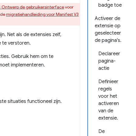
badge toe
- Ontwerp de gebruikersinterface
voor
 de
migratiehandleiding voor Manifest V3
Activeer de
extensie op
geselecteer
n. Net als de extensies zelf,
de pagina's.
 te verstoren.
Declareer
cties. Gebruik hem om te
pagina-
 moet implementeren.
actie
Definieer
regels
voor het
e situaties functioneel zijn.
activeren
van de
extensie.
De