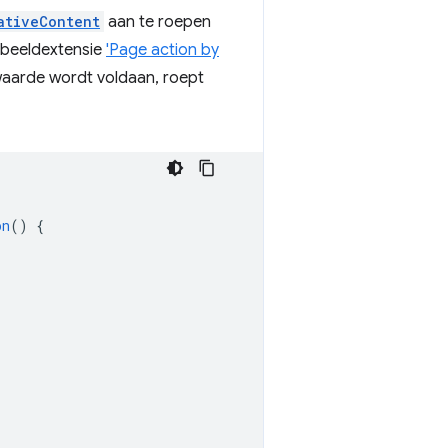
ativeContent
aan te roepen
rbeeldextensie
'Page action by
waarde wordt voldaan, roept
on
()
{