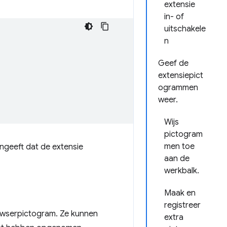
extensie
in- of
uitschakele
n
Geef de
extensiepict
ogrammen
weer.
Wijs
pictogram
men toe
angeeft dat de extensie
aan de
werkbalk.
Maak en
registreer
owserpictogram. Ze kunnen
extra