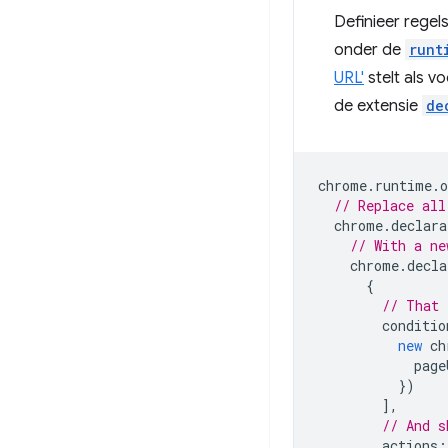
Definieer regel
onder de
runt
URL'
stelt als v
de extensie
de
chrome
.
runtime
.
o
// Replace all
chrome
.
declara
// With a ne
chrome
.
decla
{
// That 
conditio
new
ch
page
})
],
// And s
actions
: