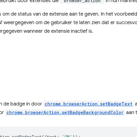
ebruikt door extensies die
"browser_action"
in hun manif
 om de status van de extensie aan te geven. In het voorbeel
 weergegeven om de gebruiker te laten zien dat er succesvol 
rgegeven wanneer de extensie inactief is.
an de badge in door
chrome.browserAction.setBadgeText
a
oor
chrome.browserAction.setBadgeBackgroundColor
aan t
tion
.
setBadgeText
({
text
:
'ON'
});