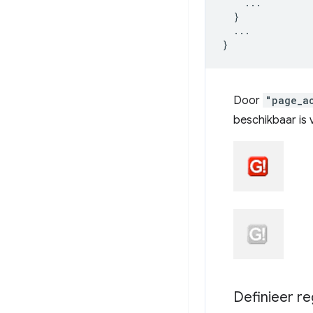
...
}
...
}
Door
"page_a
beschikbaar is 
Definieer re