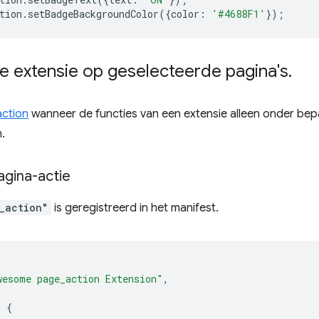
tion
.
setBadgeBackgroundColor
({
color
:
'#4688F1'
});
e extensie op geselecteerde pagina's
.
ction
wanneer de functies van een extensie alleen onder b
.
agina-actie
_action"
is geregistreerd in het manifest.
wesome page_action Extension"
,
:
{