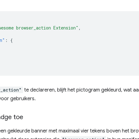
wesome browser_action Extension"
,
n"
:
{
r_action"
te declareren, blijft het pictogram gekleurd, wat a
voor gebruikers.
adge toe
en gekleurde banner met maximaal vier tekens boven het br