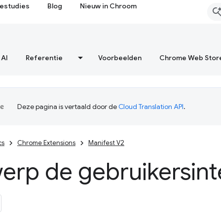
estudies
Blog
Nieuw in Chroom
 AI
Referentie
Voorbeelden
Chrome Web Stor
Deze pagina is vertaald door de
Cloud Translation API
.
cs
Chrome Extensions
Manifest V2
erp de gebruikersint