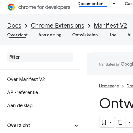
Documenten
Cas
Docs
Chrome Extensions
Manifest V2
Overzicht
Aan de slag
Ontwikkelen
Hoe
AI,
Over Manifest V2
Homepage
Do
API-referentie
Ontw
Aan de slag
Overzicht