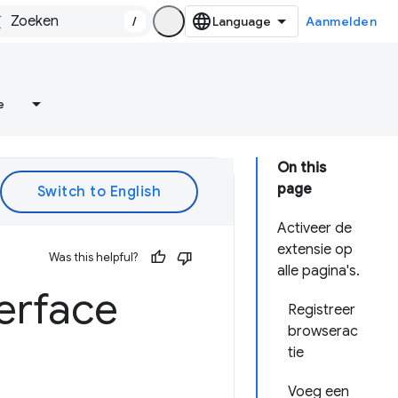
/
Aanmelden
e
On this
page
Activeer de
extensie op
Was this helpful?
alle pagina's.
erface
Registreer
browserac
tie
Voeg een