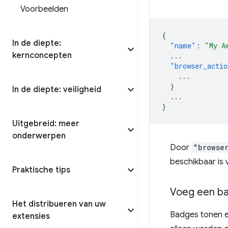
Voorbeelden
{
In de diepte:
"name"
:
"My A
kernconcepten
...
"browser_actio
...
}
In de diepte: veiligheid
...
}
Uitgebreid: meer
onderwerpen
Door
"browse
beschikbaar is 
Praktische tips
Voeg een b
Het distribueren van uw
Badges tonen e
extensies