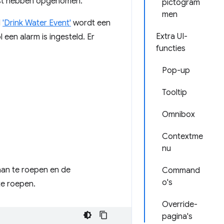
est hebben opgenomen.
pictogram
men
d
'Drink Water Event'
wordt een
Extra UI-
een alarm is ingesteld. Er
functies
Pop-up
Tooltip
Omnibox
Contextme
nu
an te roepen en de
Command
o's
e roepen.
Override-
pagina's