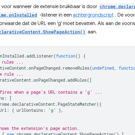
s voor wanneer de extensie bruikbaar is door
chrome.declar
ime.onInstalled
-listener in een
achtergrondscript
. De voo
oorwaarde dat de URL een 'g' moet bevatten. Als aan de voor
clarativeContent.ShowPageAction()
aan.
nInstalled
.
addListener
(
function
()
{
 rules ...
tiveContent
.
onPageChanged
.
removeRules
(
undefined
,
functi
w rule ...
rativeContent
.
onPageChanged
.
addRules
([
fires when a page's URL contains a 'g' ...
ns
:
[
rome
.
declarativeContent
.
PageStateMatcher
({
Url
:
{
urlContains
:
'g'
},
hows the extension's page action.
[
new
chrome
.
declarativeContent
.
ShowPageAction
()
]