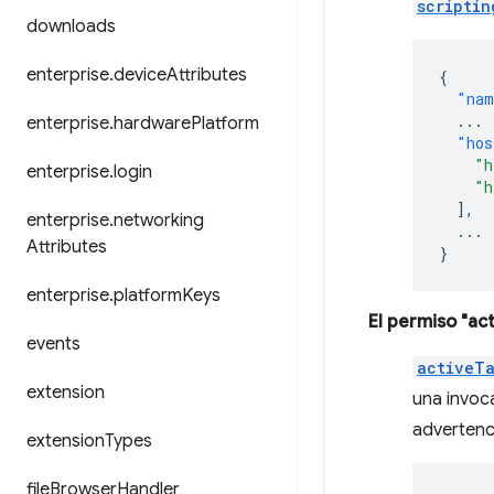
scriptin
downloads
enterprise
.
device
Attributes
{
"nam
...
enterprise
.
hardware
Platform
"hos
"h
enterprise
.
login
"h
],
enterprise
.
networking
...
Attributes
}
enterprise
.
platform
Keys
El permiso "ac
events
activeT
extension
una invoca
advertenc
extension
Types
file
Browser
Handler