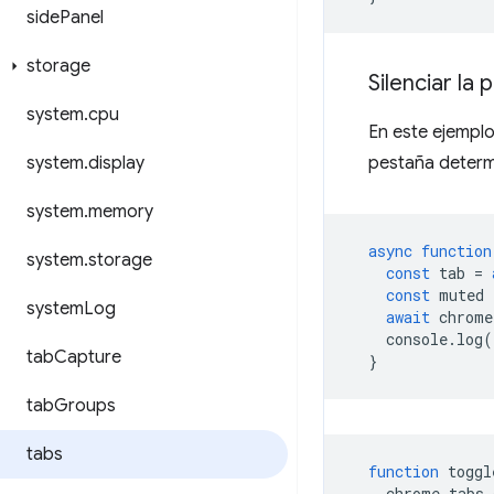
side
Panel
storage
Silenciar la
system
.
cpu
En este ejemplo
system
.
display
pestaña determ
system
.
memory
async
function
system
.
storage
const
tab
=
const
muted
system
Log
await
chrome
console
.
log
(
tab
Capture
}
tab
Groups
tabs
function
toggl
chrome
.
tabs
.