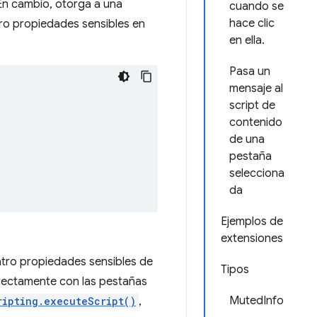
 En cambio, otorga a una
cuando se
hace clic
ro propiedades sensibles en
en ella.
Pasa un
mensaje al
script de
contenido
de una
pestaña
selecciona
da
Ejemplos de
extensiones
atro propiedades sensibles de
Tipos
irectamente con las pestañas
MutedInfo
ripting.executeScript()
,