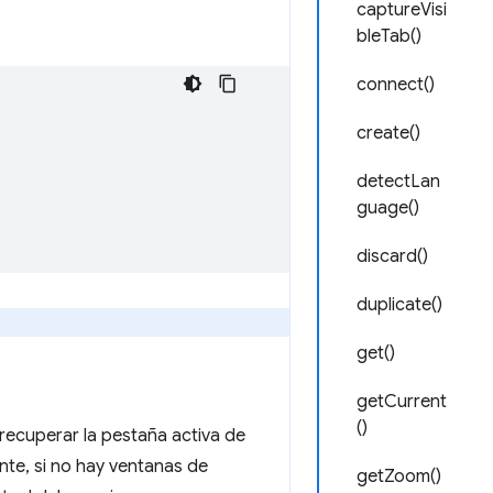
captureVisi
bleTab()
connect()
create()
detectLan
guage()
discard()
duplicate()
get()
getCurrent
()
recuperar la pestaña activa de
te, si no hay ventanas de
getZoom()