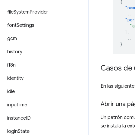
{
"nam
file
System
Provider
...
"per
font
Settings
"a
],
...
gcm
}
history
i18n
Casos de 
identity
En las siguien
idle
Abrir una p
input
.
ime
Un patrón comú
instance
ID
se instala la e
login
State