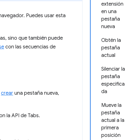
extensión
en una
 navegador. Puedes usar esta
pestaña
nueva
ñas, sino que también puede
Obtén la
se
con las secuencias de
pestaña
actual
Silenciar la
pestaña
especifica
da
,
crear
una pestaña nueva,
Mueve la
pestaña
n la API de Tabs.
actual a la
primera
posición