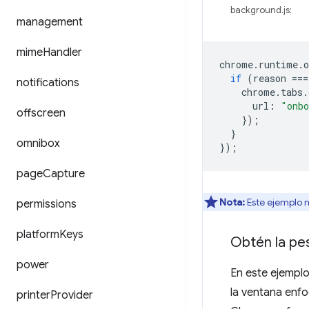
background.js:
management
mime
Handler
chrome
.
runtime
.
o
if
(
reason
===
notifications
chrome
.
tabs
.
url
:
"onbo
offscreen
});
}
omnibox
});
page
Capture
Nota:
Este ejemplo 
permissions
platform
Keys
Obtén la pe
power
En este ejemplo
la ventana enf
printer
Provider