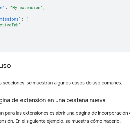
e"
:
"My extension"
,
missions"
:
[
ctiveTab"
uso
tes secciones, se muestran algunos casos de uso comunes.
ágina de extensión en una pestaña nueva
n para las extensiones es abrir una página de incorporació
xtensión. En el siguiente ejemplo, se muestra cómo hacerlo.