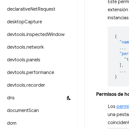
Este perm
declarative
Net
Request
extensión
instancia
desktop
Capture
devtools
.
inspected
Window
{
"nam
devtools
.
network
...
"per
"t
devtools
.
panels
],
...
devtools
.
performance
}
devtools
.
recorder
Permisos de h
dns
Los
permi
document
Scan
una pesta
coincide
dom