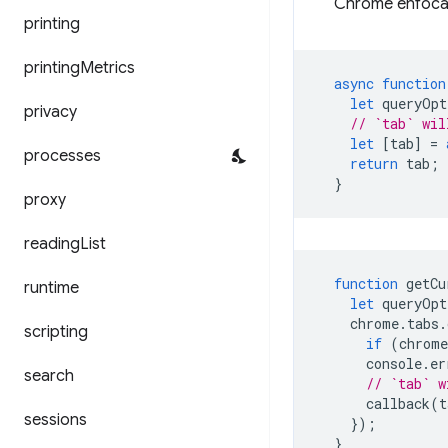
Chrome enfocada
printing
printing
Metrics
async
function
let
queryOpt
privacy
// `tab` wil
let
[
tab
]
=
processes
return
tab
;
}
proxy
reading
List
function
getCu
runtime
let
queryOpt
chrome
.
tabs
.
scripting
if
(
chrome
console
.
er
search
// `tab` w
callback
(
t
sessions
});
}