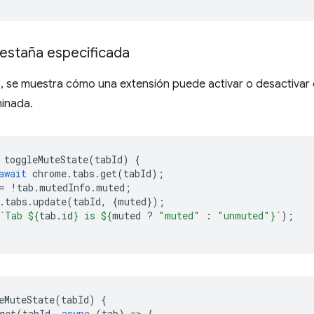
 pestaña especificada
, se muestra cómo una extensión puede activar o desactivar 
inada.
toggleMuteState
(
tabId
)
{
await
chrome
.
tabs
.
get
(
tabId
);
=
!
tab
.
mutedInfo
.
muted
;
.
tabs
.
update
(
tabId
,
{
muted
});
`Tab 
${
tab
.
id
}
 is 
${
muted
?
"muted"
:
"unmuted"
}
`
);
eMuteState
(
tabId
)
{
get
(
tabId
,
async
(
tab
)
=
>
{