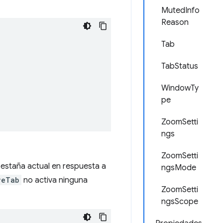
MutedInfo
Reason
Tab
TabStatus
WindowTy
pe
ZoomSetti
ngs
ZoomSetti
estaña actual en respuesta a
ngsMode
veTab
no activa ninguna
ZoomSetti
ngsScope