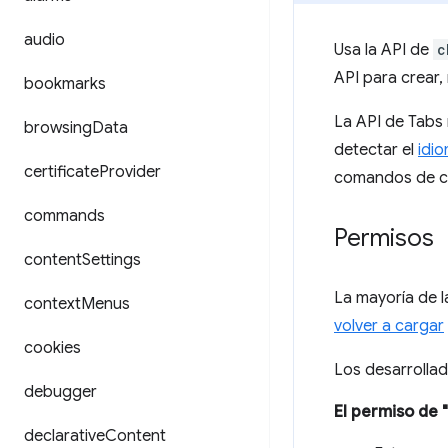
audio
Usa la API de
c
API para crear,
bookmarks
La API de Tabs 
browsing
Data
detectar el
idi
certificate
Provider
comandos de c
commands
Permisos
content
Settings
La mayoría de l
context
Menus
volver a cargar
cookies
Los desarrollad
debugger
El permiso de 
declarative
Content