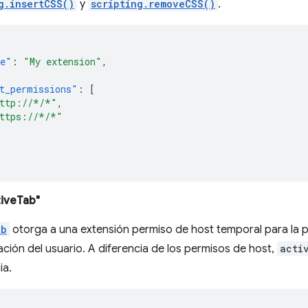
g.insertCSS()
y
scripting.removeCSS()
.
e"
:
"My extension"
,
t_permissions"
:
[
ttp://*/*"
,
ttps://*/*"
tiveTab"
ab
otorga a una extensión permiso de host temporal para la p
ción del usuario. A diferencia de los permisos de host,
acti
ia.