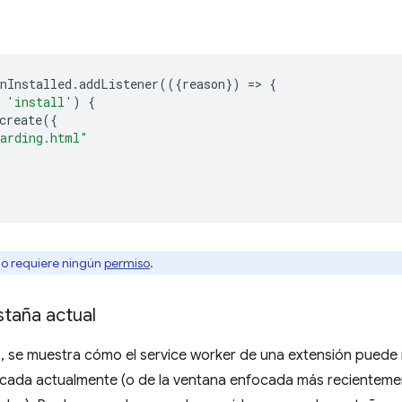
nInstalled
.
addListener
(({
reason
})
=
>
{
'install'
)
{
create
({
arding.html"
no requiere ningún
permiso
.
staña actual
, se muestra cómo el service worker de una extensión puede 
ocada actualmente (o de la ventana enfocada más recientemen