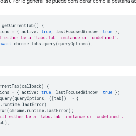
s). Por lo general, se puede considerar como la pestaña act
getCurrentTab
()
{
ions
=
{
active
:
true
,
lastFocusedWindow
:
true
};
l either be a `tabs.Tab` instance or `undefined`.
await
chrome
.
tabs
.
query
(
queryOptions
);
rrentTab
(
callback
)
{
ions
=
{
active
:
true
,
lastFocusedWindow
:
true
};
query
(
queryOptions
,
([
tab
])
=
>
{
.
runtime
.
lastError
)
ror
(
chrome
.
runtime
.
lastError
);
ill either be a `tabs.Tab` instance or `undefined`.
ab
);