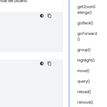
ual del usuario.
getZoomS
ettings()
goBack()
goForward
()
group()
highlight()
move()
query()
reload()
remove()