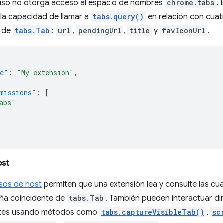
iso no otorga acceso al espacio de nombres
chrome.tabs
.
 la capacidad de llamar a
tabs.query()
en relación con cuat
s de
tabs.Tab
:
url
,
pendingUrl
,
title
y
favIconUrl
.
e"
:
"My extension"
,
missions"
:
[
abs"
ost
sos de host
permiten que una extensión lea y consulte las cu
ña coincidente de
tabs.Tab
. También pueden interactuar d
ntes usando métodos como
tabs.captureVisibleTab()
,
sc