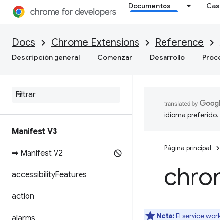
Documentos
Cas
Docs
Chrome Extensions
Reference
Descripción general
Comenzar
Desarrollo
Proc
idioma preferido.
Manifest V3
Página principal
➡ Manifest V2
chro
accessibility
Features
action
Nota:
El service wor
alarms