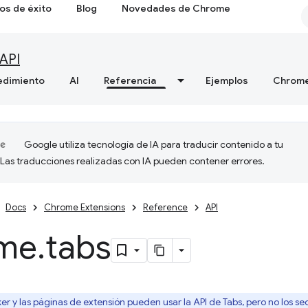
os de éxito
Blog
Novedades de Chrome
API
edimiento
AI
Referencia
Ejemplos
Chrome
Google utiliza tecnología de IA para traducir contenido a tu
 Las traducciones realizadas con IA pueden contener errores.
Docs
Chrome Extensions
Reference
API
me
.
tabs
ker y las páginas de extensión pueden usar la API de Tabs, pero no los