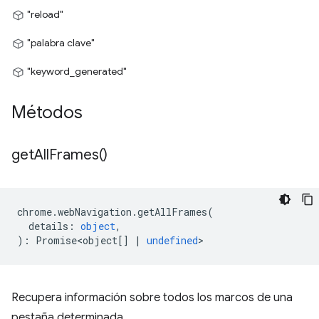
"reload"
"palabra clave"
"keyword_generated"
Métodos
get
All
Frames(
)
chrome
.
webNavigation
.
getAllFrames
(
details
:
object
,
)
:
Promise<object
[]
|
undefined
>
Recupera información sobre todos los marcos de una
pestaña determinada.