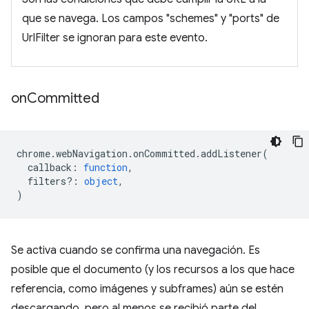
que se navega. Los campos "schemes" y "ports" de
UrlFilter se ignoran para este evento.
on
Committed
chrome
.
webNavigation
.
onCommitted
.
addListener
(
callback
:
function
,
filters?
:
object
,
)
Se activa cuando se confirma una navegación. Es
posible que el documento (y los recursos a los que hace
referencia, como imágenes y subframes) aún se estén
descargando, pero al menos se recibió parte del