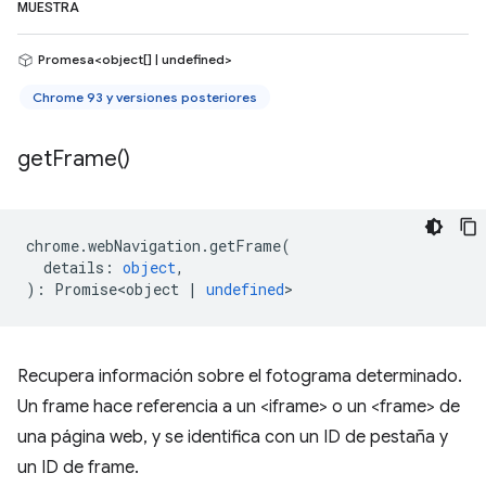
MUESTRA
Promesa<object[] | undefined>
Chrome 93 y versiones posteriores
get
Frame(
)
chrome
.
webNavigation
.
getFrame
(
details
:
object
,
)
:
Promise<object
|
undefined
>
Recupera información sobre el fotograma determinado.
Un frame hace referencia a un <iframe> o un <frame> de
una página web, y se identifica con un ID de pestaña y
un ID de frame.