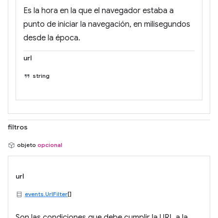
Es la hora en la que el navegador estaba a
punto de iniciar la navegación, en milisegundos
desde la época.
url
string
filtros
objeto
opcional
url
events.UrlFilter
[]
Son las condiciones que debe cumplir la URL a la