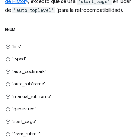
de History
, excepto que se usa
"start_page"
en lugar
de
"auto_toplevel"
(para la retrocompatibilidad).
ENUM
"link"
"typed"
"auto_bookmark"
"auto_subframe"
"manual_subframe"
"generated"
"start_page"
"form_submit"