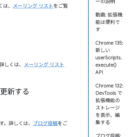
ーの説明
しくは、
メーリング リスト
をご覧
動画: 拡張機
能は便利で
す
Chrome 135:
新しい
userScripts.
す。詳しくは、
メーリング リスト
execute()
API
Chrome 132:
を更新する
DevTools で
拡張機能の
ストレージ
を表示、編
集する
す。詳しくは、
ブログ投稿
をご
ブログ投稿: