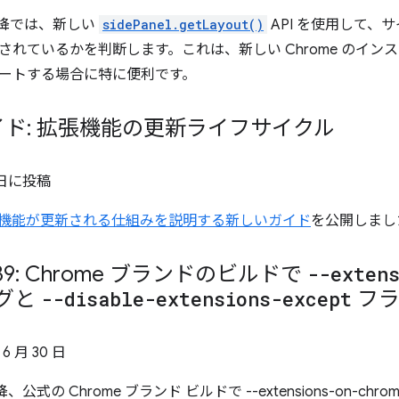
0 以降では、新しい
sidePanel.getLayout()
API を使用して、
されているかを判断します。これは、新しい Chrome のイン
サポートする場合に特に便利です。
ド: 拡張機能の更新ライフサイクル
 日
に投稿
で拡張機能が更新される仕組みを説明する新しいガイド
を公開しまし
 139: Chrome ブランドのビルドで
--exten
グと
--disable-extensions-except
フラ
 6 月 30 日
 以降、公式の Chrome ブランド ビルドで --extensions-on-ch