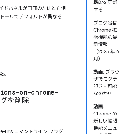
機能を更新
サイドパネルが画面の左側と右側
する
ストールでデフォルトが異なる
ブログ投稿:
Chrome 拡
張機能の最
新情報
（2025 年 6
月）
動画: ブラウ
た。
ザでモグラ
叩き - 可能
sions-on-chrome-
なのか!?
グを削除
動画:
Chrome の
新しい拡張
機能メニュ
rome-urls コマンドライン フラグ