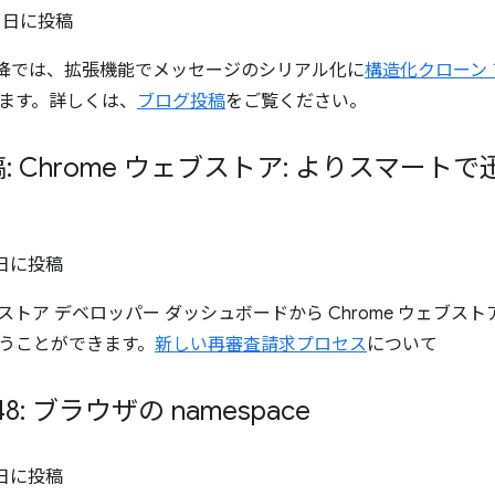
2 日
に投稿
48 以降では、拡張機能でメッセージのシリアル化に
構造化クローン
ます。詳しくは、
ブログ投稿
をご覧ください。
: Chrome ウェブストア: よりスマー
 日
に投稿
ェブストア デベロッパー ダッシュボードから Chrome ウェブ
うことができます。
新しい再審査請求プロセス
について
148: ブラウザの namespace
 日
に投稿