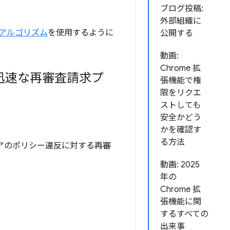
ブログ投稿:
外部組織に
 アルゴリズム
を使用するように
公開する
動画:
Chrome 拡
トで迅速な再審査請求プ
張機能で権
限をリクエ
ストしても
安全かどう
かを確認す
る方法
ストアのポリシー違反に対する再審
動画: 2025
年の
Chrome 拡
張機能に関
するすべての
出来事