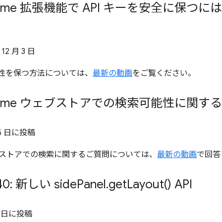
hrome 拡張機能で API キーを安全に保
 12 月 3 日
安全性を保つ方法については、
最新の動画
をご覧ください。
hrome ウェブストアでの検索可能性に関す
5 日
に投稿
ウェブストアでの検索に関するご質問については、
最新の動画
で回答
40: 新しい side
Panel
.
get
Layout(
) API
 日
に投稿