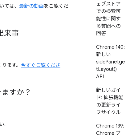
ェブストア
いては、
最新の動画
をご覧くだ
での検索可
能性に関す
る質問への
の出来事
回答
Chrome 140:
新しい
sidePanel.ge
くくります。
今すぐご覧くださ
tLayout()
API
新しいガイ
できますか？
ド: 拡張機能
の更新ライ
フサイクル
い。
Chrome 139:
Chrome ブ