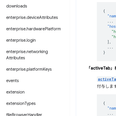
downloads
{
"nam
enterprise
.
device
Attributes
...
"hos
enterprise
.
hardware
Platform
"h
"h
enterprise
.
login
],
...
enterprise
.
networking
}
Attributes
「activeTab
enterprise
.
platform
Keys
activeT
events
付与しま
extension
{
extension
Types
"nam
...
file
Browser
Handler