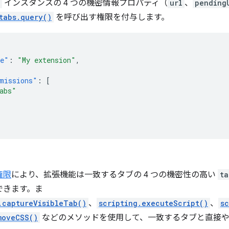
インスタンスの 4 つの機密情報プロパティ（
url
、
pending
tabs.query()
を呼び出す権限を付与します。
e"
:
"My extension"
,
missions"
:
[
abs"
権限
により、拡張機能は一致するタブの 4 つの機密性の高い
ta
できます。ま
.captureVisibleTab()
、
scripting.executeScript()
、
sc
moveCSS()
などのメソッドを使用して、一致するタブと直接や