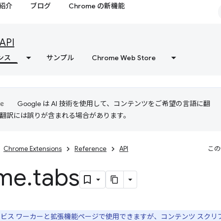
紹介
ブログ
Chrome の新機能
API
ンス
サンプル
Chrome Web Store
Google は AI 技術を使用して、コンテンツをご希望の言語に翻
I 翻訳には誤りが含まれる場合があります。
Chrome Extensions
Reference
API
この
me
.
tabs
は、サービス ワーカーと拡張機能ページで使用できますが、コンテンツ スク