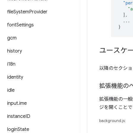
"per
"a
file
System
Provider
],
...
font
Settings
}
gcm
ユースケ
history
i18n
以降のセクショ
identity
拡張機能の
idle
拡張機能の一般
input
.
ime
ジを開くことで
instance
ID
background.js:
login
State