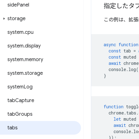
side
Panel
指定したタ
storage
この例は、拡張
system
.
cpu
async
function
system
.
display
const
tab
=
const
muted
system
.
memory
await
chrome
console
.
log
(
system
.
storage
}
system
Log
tab
Capture
function
toggl
chrome
.
tabs
.
tab
Groups
let
muted
await
chro
tabs
console
.
lo
});