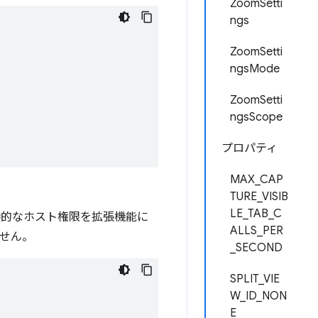
ZoomSetti
ngs
ZoomSetti
ngsMode
ZoomSetti
ngsScope
プロパティ
MAX_CAP
TURE_VISIB
LE_TAB_C
時的なホスト権限を拡張機能に
ALLS_PER
せん。
_SECOND
SPLIT_VIE
W_ID_NON
E