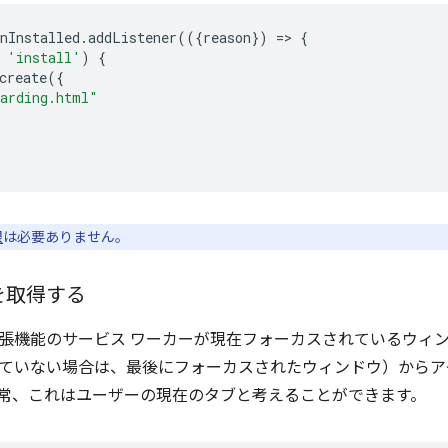
nInstalled
.
addListener
(({
reason
})
=
>
{
'install'
)
{
create
({
arding.html"
限
は必要ありません。
を取得する
張機能のサービス ワーカーが現在フォーカスされているウィンド
ていない場合は、最後にフォーカスされたウィンドウ）からア
常、これはユーザーの現在のタブと考えることができます。