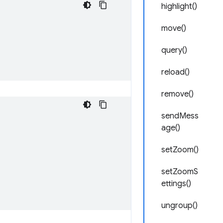
highlight()
move()
query()
reload()
remove()
sendMess
age()
setZoom()
setZoomS
ettings()
ungroup()