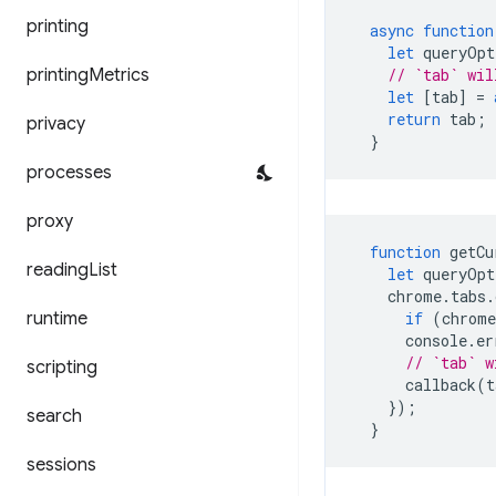
printing
async
function
let
queryOpt
printing
Metrics
// `tab` wil
let
[
tab
]
=
return
tab
;
privacy
}
processes
proxy
function
getCu
reading
List
let
queryOpt
chrome
.
tabs
.
runtime
if
(
chrome
console
.
er
// `tab` w
scripting
callback
(
t
});
search
}
sessions