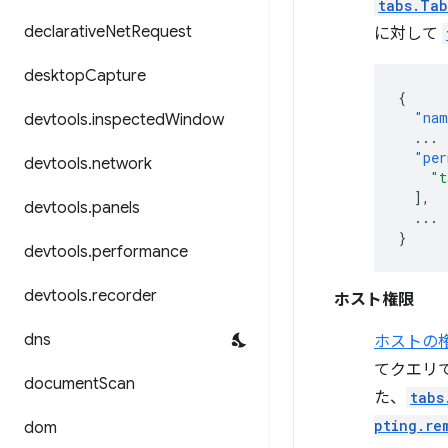
tabs.Tab
declarative
Net
Request
に対して
desktop
Capture
{
"nam
devtools
.
inspected
Window
...
"per
devtools
.
network
"t
],
devtools
.
panels
...
}
devtools
.
performance
devtools
.
recorder
ホスト権限
dns
ホストの
てクエリ
document
Scan
た、
tabs
pting.re
dom