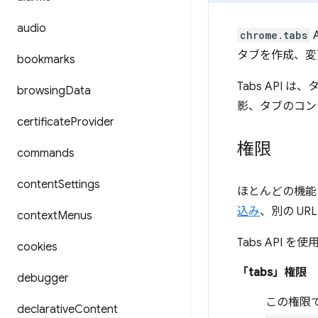
audio
chrome.tabs
タブを作成、変
bookmarks
Tabs API
browsing
Data
影、タブのコン
certificate
Provider
権限
commands
content
Settings
ほとんどの機能
込み
、別の URL
context
Menus
Tabs API
cookies
「tabs」権限
debugger
この権限
declarative
Content