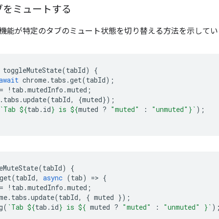
ブをミュートする
機能が特定のタブのミュート状態を切り替える方法を示してい
toggleMuteState
(
tabId
)
{
await
chrome
.
tabs
.
get
(
tabId
);
=
!
tab
.
mutedInfo
.
muted
;
.
tabs
.
update
(
tabId
,
{
muted
});
`Tab 
${
tab
.
id
}
 is 
${
muted
?
"muted"
:
"unmuted"
}
`
);
eMuteState
(
tabId
)
{
get
(
tabId
,
async
(
tab
)
=
>
{
=
!
tab
.
mutedInfo
.
muted
;
me
.
tabs
.
update
(
tabId
,
{
muted
});
g
(
`Tab 
${
tab
.
id
}
 is 
${
muted
?
"muted"
:
"unmuted"
}
`
)