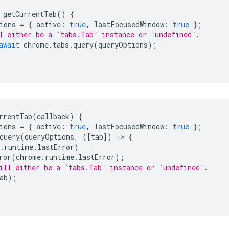
getCurrentTab
()
{
ions
=
{
active
:
true
,
lastFocusedWindow
:
true
};
l either be a `tabs.Tab` instance or `undefined`.
await
chrome
.
tabs
.
query
(
queryOptions
);
rrentTab
(
callback
)
{
ions
=
{
active
:
true
,
lastFocusedWindow
:
true
};
query
(
queryOptions
,
([
tab
])
=
>
{
.
runtime
.
lastError
)
ror
(
chrome
.
runtime
.
lastError
);
ill either be a `tabs.Tab` instance or `undefined`.
ab
);