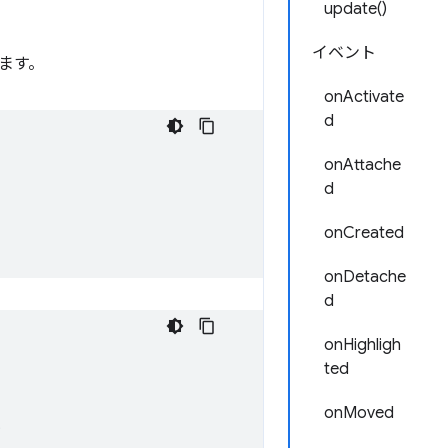
update()
イベント
ます。
onActivate
d
onAttache
d
onCreated
onDetache
d
onHighligh
ted
onMoved
;