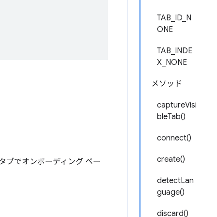
TAB_ID_N
ONE
TAB_INDE
X_NONE
メソッド
captureVisi
bleTab()
connect()
create()
タブでオンボーディング ペー
detectLan
guage()
discard()