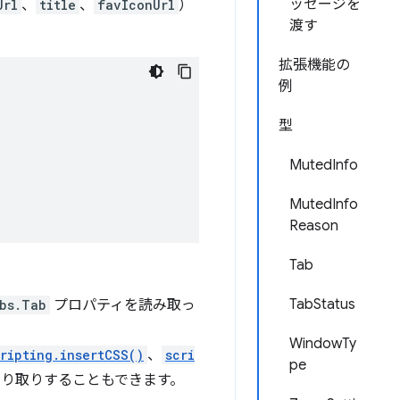
ッセージを
Url
、
title
、
favIconUrl
）
渡す
拡張機能の
例
型
MutedInfo
MutedInfo
Reason
Tab
TabStatus
bs.Tab
プロパティを読み取っ
WindowTy
ripting.insertCSS()
、
scri
pe
り取りすることもできます。