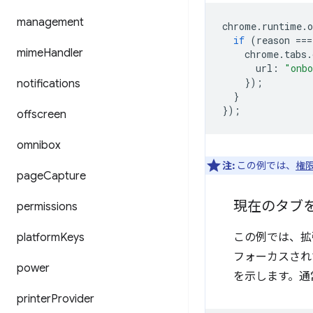
management
chrome
.
runtime
.
o
if
(
reason
===
mime
Handler
chrome
.
tabs
.
url
:
"onbo
});
notifications
}
});
offscreen
omnibox
注:
この例では、
権
page
Capture
現在のタブ
permissions
platform
Keys
この例では、拡
フォーカスされ
power
を示します。通
printer
Provider