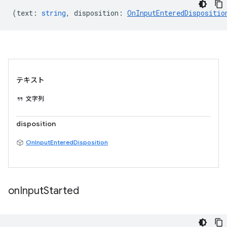
(
text
:
string
,
disposition
:
OnInputEnteredDispositio
テキスト
文字列
disposition
OnInputEnteredDisposition
on
Input
Started