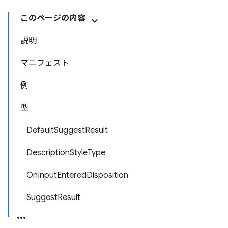
このページの内容
説明
マニフェスト
例
型
DefaultSuggestResult
DescriptionStyleType
OnInputEnteredDisposition
SuggestResult