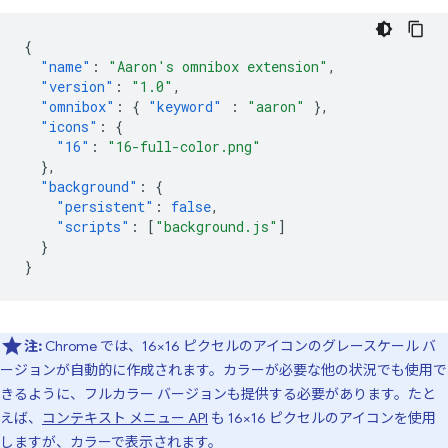
{
"name"
:
"Aaron's omnibox extension"
,
"version"
:
"1.0"
,
"omnibox"
:
{
"keyword"
:
"aaron"
},
"icons"
:
{
"16"
:
"16-full-color.png"
},
"background"
:
{
"persistent"
:
false
,
"scripts"
:
[
"background.js"
]
}
}
注:
Chrome では、16×16 ピクセルのアイコンのグレースケール バ
ージョンが自動的に作成されます。カラーが必要な他の状況でも使用で
きるように、フルカラー バージョンも提供する必要があります。たと
えば、
コンテキスト メニュー API
も 16×16 ピクセルのアイコンを使用
しますが、カラーで表示されます。