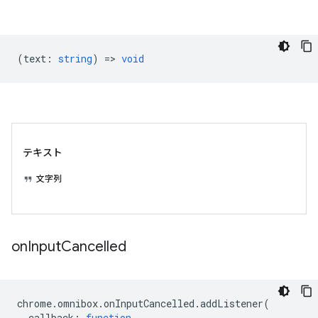
(
text
:
string
) =>
void
テキスト
文字列
on
Input
Cancelled
chrome
.
omnibox
.
onInputCancelled
.
addListener
(
callback
:
function
,