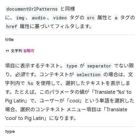
documentUrlPatterns
と同様
に、
img
、
audio
、
video
タグの
src
属性と
a
タグの
href
属性に基づいてフィルタします。
title
文字列
省略可
項目に表示するテキスト。
type
が
separator
でない限
り、
必須
です。コンテキストが
selection
の場合は、文
字列内で
%s
を使用して、選択したテキストを表示しま
す。たとえば、このパラメータの値が「Translate '%s' to
Pig Latin」で、ユーザーが「cool」という単語を選択した
場合、選択のコンテキスト メニュー項目は「Translate
'cool' to Pig Latin」になります。
type