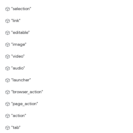
"selection"
"link"
"editable"
"image"
"video"
"audio"
"launcher"
"browser_action"
"page_action"
"action"
"tab"