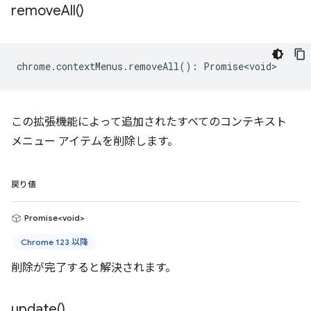
remove
All(
)
chrome
.
contextMenus
.
removeAll
()
:
Promise<void>
この拡張機能によって追加されたすべてのコンテキスト
メニュー アイテムを削除します。
戻り値
Promise<void>
Chrome 123 以降
削除が完了すると解決されます。
update(
)