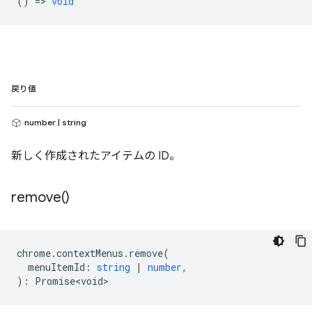
() =>
void
戻り値
number | string
新しく作成されたアイテムの ID。
remove(
)
chrome
.
contextMenus
.
remove
(
menuItemId
:
string
|
number
,
)
:
Promise<void>