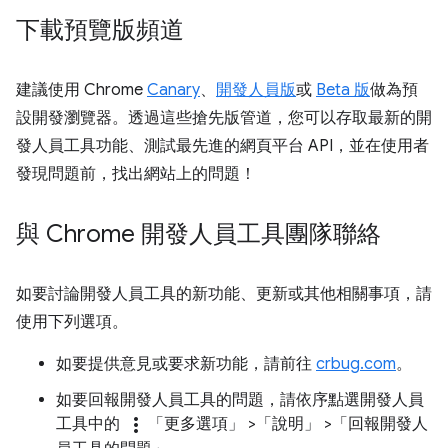
下載預覽版頻道
建議使用 Chrome
Canary
、
開發人員版
或
Beta 版
做為預
設開發瀏覽器。透過這些搶先版管道，您可以存取最新的開
發人員工具功能、測試最先進的網頁平台 API，並在使用者
發現問題前，找出網站上的問題！
與 Chrome 開發人員工具團隊聯絡
如要討論開發人員工具的新功能、更新或其他相關事項，請
使用下列選項。
如要提供意見或要求新功能，請前往
crbug.com
。
如要回報開發人員工具的問題，請依序點選開發人員
more_vert
工具中的
「更多選項」
>「說明」
>「回報開發人