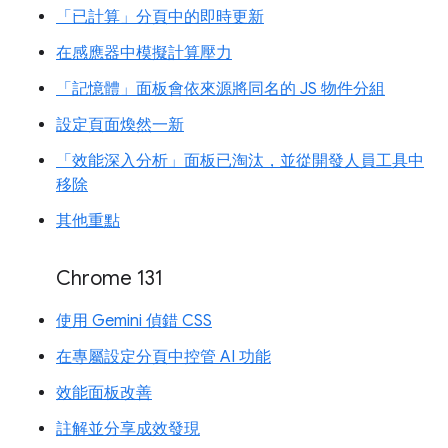
「已計算」分頁中的即時更新
在感應器中模擬計算壓力
「記憶體」面板會依來源將同名的 JS 物件分組
設定頁面煥然一新
「效能深入分析」面板已淘汰，並從開發人員工具中
移除
其他重點
Chrome 131
使用 Gemini 偵錯 CSS
在專屬設定分頁中控管 AI 功能
效能面板改善
註解並分享成效發現