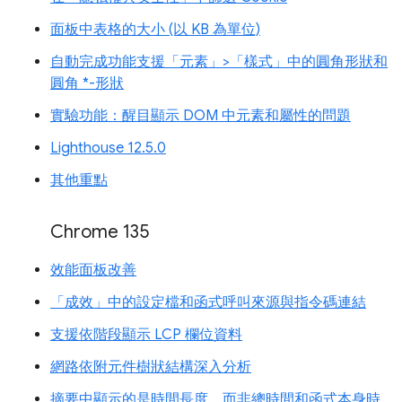
面板中表格的大小 (以 KB 為單位)
自動完成功能支援「元素」>「樣式」中的圓角形狀和
圓角 *-形狀
實驗功能：醒目顯示 DOM 中元素和屬性的問題
Lighthouse 12.5.0
其他重點
Chrome 135
效能面板改善
「成效」中的設定檔和函式呼叫來源與指令碼連結
支援依階段顯示 LCP 欄位資料
網路依附元件樹狀結構深入分析
摘要中顯示的是時間長度，而非總時間和函式本身時