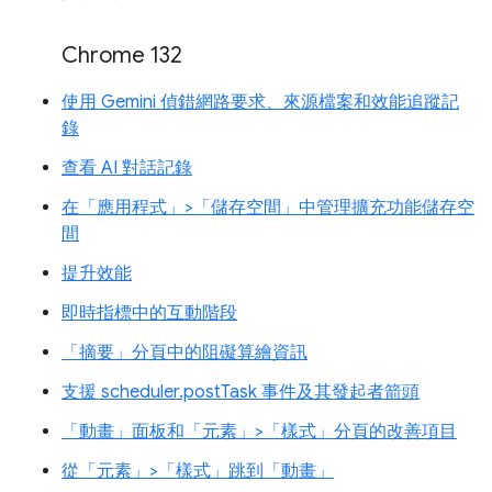
Chrome 132
使用 Gemini 偵錯網路要求、來源檔案和效能追蹤記
錄
查看 AI 對話記錄
在「應用程式」>「儲存空間」中管理擴充功能儲存空
間
提升效能
即時指標中的互動階段
「摘要」分頁中的阻礙算繪資訊
支援 scheduler.postTask 事件及其發起者箭頭
「動畫」面板和「元素」>「樣式」分頁的改善項目
從「元素」>「樣式」跳到「動畫」