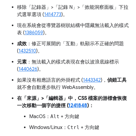
移除「記錄器」>「記錄 N」>「效能洞察面板」下拉
式選單選項 (
1414773
)。
現在系統會從導覽器樹狀結構中隱藏無法載入的樣式
表 (
1386059
)。
成效
：修正可展開的「互動」
軌顯示不正確的問題
(
1432510
)。
元素
：無法載入的樣式表現在會以波浪底線標示
(
1440626
)。
如果沒有相應語言的外掛程式 (
1443342
)，
偵錯工具
就不會自動逐步執行 WebAssembly。
在「來源」>「編輯器」中，CSS 檔案的游標會恢復
一次移動一個字的捷徑 (
1241848
)：
MacOS：
Alt
+
方向鍵
Windows/Linux：
Ctrl
+
方向鍵