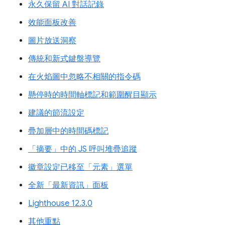
永久保留 AI 對話記錄
效能面板改善
圖片放送洞察
傳統和新式鍵盤導覽
在火焰圖中忽略不相關的指令碼
懸停時的時間軸標記和範圍醒目顯示
建議的節流設定
疊加層中的時間碼標記
「摘要」中的 JS 呼叫堆疊追蹤
徽章設定已移至「元素」選單
全新「最新資訊」面板
Lighthouse 12.3.0
其他重點