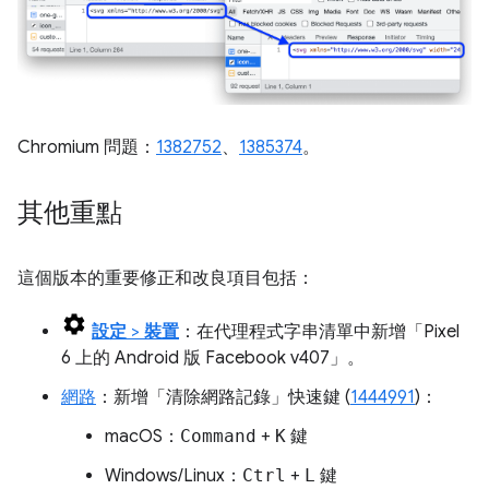
Chromium 問題：
1382752
、
1385374
。
其他重點
這個版本的重要修正和改良項目包括：
設定
>
裝置
：在代理程式字串清單中新增「Pixel
6 上的 Android 版 Facebook v407」
。
網路
：新增「清除網路記錄」
快速鍵 (
1444991
)：
macOS：
Command
+
K
鍵
Windows/Linux：
Ctrl
+
L
鍵