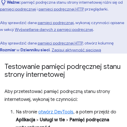
Ważne:
pamięć podręczna stanu strony internetowej różni się od
pamięci podręcznej
i
pamięci podręcznej HTTP
przeglądarki.
Aby sprawdzić dane
pamięci podręcznej
, wykonaj czynności opisane
w sekcji
Wyświetlanie danych z pamięci podręcznej
.
Aby sprawdzić dane
pamięci podręcznej HTTP
, otwórz kolumnę
Rozmiar
w
Dzienniku sieci
.
Zapisuj aktywność sieciową
Testowanie pamięci podręcznej stanu
strony internetowej
Aby przetestować pamięć podręczną stanu strony
internetowej, wykonaj te czynności:
Na stronie
otwórz DevTools
, a potem przejdź do
Aplikacja
>
Usługi w tle
>
Pamięć podręczna