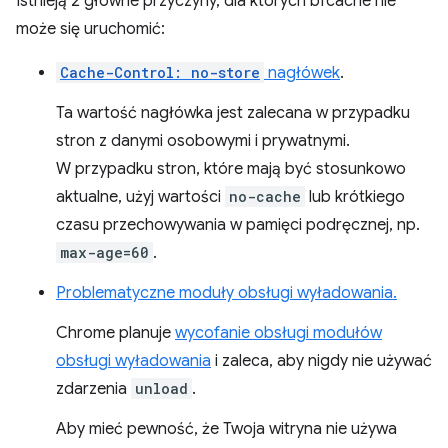
Istnieją 2 główne przyczyny, dla których bfcache nie
może się uruchomić:
Cache-Control: no-store
nagłówek
.
Ta wartość nagłówka jest zalecana w przypadku
stron z danymi osobowymi i prywatnymi.
W przypadku stron, które mają być stosunkowo
aktualne, użyj wartości
no-cache
lub krótkiego
czasu przechowywania w pamięci podręcznej, np.
max-age=60
.
Problematyczne moduły obsługi wyładowania.
Chrome planuje
wycofanie obsługi modułów
obsługi wyładowania
i zaleca, aby nigdy nie używać
zdarzenia
unload
.
Aby mieć pewność, że Twoja witryna nie używa