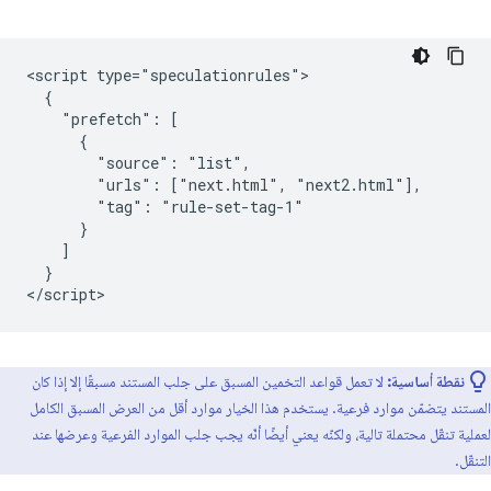
<script type="speculationrules">

  {

    "prefetch": [

      {

        "source": "list",

        "urls": ["next.html", "next2.html"],

        "tag": "rule-set-tag-1"

      }

    ]

  }

نقطة أساسية:
لا تعمل قواعد التخمين المسبق على جلب المستند مسبقًا إلا إذا كان
المستند يتضمّن موارد فرعية. يستخدم هذا الخيار موارد أقل من العرض المسبق الكامل
لعملية تنقّل محتملة تالية، ولكنّه يعني أيضًا أنّه يجب جلب الموارد الفرعية وعرضها عند
التنقّل.