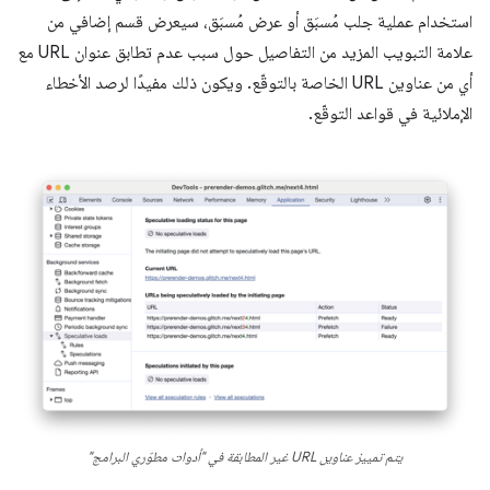
استخدام عملية جلب مُسبَق أو عرض مُسبَق، سيعرض قسم إضافي من
علامة التبويب المزيد من التفاصيل حول سبب عدم تطابق عنوان URL مع
أي من عناوين URL الخاصة بالتوقّع. ويكون ذلك مفيدًا لرصد الأخطاء
الإملائية في قواعد التوقّع.
يتم تمييز عناوين URL غير المطابقة في "أدوات مطوّري البرامج"