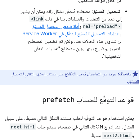
من خلال قواعد التخمين.
التحميل المُسبَق
: مصطلح مُحمّل بشكل زائد يمكن أن يشير
إلى عدد من التقنيات والعمليات، بما في ذلك
<link
rel="preload">
و
أداة فحص التحميل المُسبَق
و
عمليات التحميل المُسبَق للتنقّل في Service Worker
.
لن نتناول هذه الحالات هنا، ولكن تم تضمين المصطلح
للتمييز بوضوح بينها وبين مصطلح "عمليات التنقّل
التخمينية".
ملاحظة:
لمزيد من التفاصيل، يُرجى الاطّلاع على
مستند المشهد التقني للتحميل
المُسبَق
.
قواعد التوقّع للحساب
prefetch
يمكن استخدام قواعد التوقّع لجلب مستند التنقّل التالي مسبقًا. على سبيل
المثال، عند إدراج JSON التالي في صفحة، سيتم جلب
next.html
و
next2.html
مسبقًا: