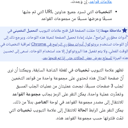
علامات قواعد
، إن وُجدت.
التخمينات
التي تسرد جميع عناوين URL التي تم جلبها
مسبقًا وعرضها مسبقًا من مجموعات القواعد
ملاحظة مهمة:
إذا حمّلت الصفحة قبل فتح علامات التبويب
التحميل التخميني
في
"أدوات مطوّري البرامج"، عليك إعادة تحميل الصفحة لتعبئة هذه اللوحات. ويرجع ذلك إلى
أنّ اللوحات تستخدم
بروتوكول أدوات مطوّري البرامج في Chrome
لمراقبة التخمينات في
الوقت الفعلي، ولا يتم تفعيل هذا البروتوكول إلا عند استخدام اللوحات. نسعى إلى تحسين
هذه الميزة
للسماح بعرض بعض الحالات حتى إذا تم فتحها بعد
.
تظهر علامة التبويب
تخمينات
في لقطة الشاشة السابقة، ويمكننا أن نرى
أنّ صفحة المثال هذه تحتوي على مجموعة واحدة من قواعد التخمين
لجلب 3 صفحات مسبقًا. نجحت عمليتان من عمليات الجلب المسبق
وتعذّرت عملية واحدة. يمكن النقر على الرمز بجانب
مجموعة القواعد
للانتقال إلى مصدر مجموعة القواعد في لوحة
العناصر
. بدلاً من ذلك،
يمكن النقر على الرابط
الحالة
للانتقال إلى علامة التبويب
تخمينات
التي
تمّت فلترتها حسب مجموعة القواعد هذه.