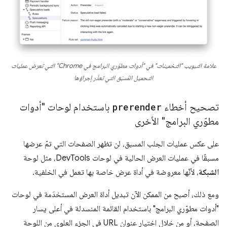
علامة التبويب "التخمينات" في "أدوات مطوّري البرامج في Chrome" التي تعرض عمليات
التحميل المُسبَق التي تعذّر إجراؤها
تصحيح أخطاء
prerender
باستخدام لوحات "أدوات
مطوّري البرامج" الأخرى
على عكس عمليات الجلب المسبق، لن تظهر الصفحات التي تمّ عرضها
مسبقًا في عمليات العرض الحالية في لوحات DevTools، مثل لوحة
الشبكة
، لأنّها معروضة في أداة عرض خاصة بها تعمل في الخلفية.
ومع ذلك، أصبح من الممكن الآن تبديل أداة العرض المستخدَمة في لوحات
"أدوات مطوّري البرامج" باستخدام القائمة المنسدلة في أعلى يسار
الصفحة، أو من خلال اختيار عنوان URL في الجزء العلوي من اللوحة