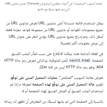
علامة التبويب "التخمينات" في "أدوات مطوّري البرامج في Chrome" تعرض عناوين URL
التي تم جلبها مسبقًا مع حالتها
يمكن استخدام قائمة منسدلة أعلى عناوين URL لعرض عناوين URL من
جميع مجموعات القواعد أو عناوين URL من مجموعة قواعد معيّنة فقط.
أسفل ذلك، يتم إدراج جميع عناوين URL. يؤدي النقر على عنوان URL
إلى عرض معلومات أكثر تفصيلاً.
في لقطة الشاشة هذه، يمكننا الاطّلاع على سبب تعذُّر الجلب المُسبَق
للصفحة
next3.html
(غير المتوفّرة، وبالتالي تعرض رمز حالة HTTP
تعرض علامة التبويب "الملخّص"،
عمليات التحميل المبني على توقُّع
،
تقرير
حالة التحميل المبني على توقُّع لهذه الصفحة
لمعرفة ما إذا تم
استخدام الجلب المسبق أو العرض المسبق لهذه الصفحة أم لا.
بالنسبة إلى الصفحة التي تم جلبها مُسبقًا، من المفترض أن تظهر لك رسالة