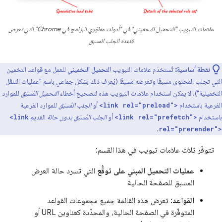
علامات التبويب "التحميل التخميني" في "أدوات مطوّري البرامج في Chrome" التي تعرض
قاعدة الجلب المسبق
نقطة أساسية:
تُستخدَم علامات التبويب
التحميل التخميني
للعمل مع قواعد التخمين
التي تجلب المحتوى مسبقًا وتعرضه مسبقًا (يُعرف ذلك بشكل جماعي باسم "عمليات التنقّل
التخمينية"). لا يمكن استخدام علامات التبويب هذه لتصحيح أخطاء
التحميل المُسبَق
للموارد
الفرعية باستخدام
أو
الجلب المُسبَق
للموارد الفرعية
<link rel="preload">
باستخدام
أو
الجلب المُسبَق بدون حالة
القديم
<link
<link rel="prefetch">
.
rel="prerender">
تتوفّر ثلاث علامات تبويب في هذا القسم:
عمليات التحميل المبني على توقُّع
التي تسرد حالة العرض
المسبق للصفحة الحالية
القواعد
: تعرض هذه القائمة جميع مجموعات القواعد
المتوفّرة في الصفحة الحالية، والمحدّدة كعناوين URL أو