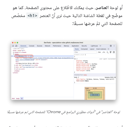
أو لوحة
العناصر
، حيث يمكنك الاطّلاع على محتوى الصفحة، كما هو
موضّح في لقطة الشاشة التالية حيث نرى أنّ العنصر
<h1>
مخصّص
للصفحة التي تمّ عرضها مسبقًا:
لوحة "العناصر" في "أدوات مطوّري البرامج في Chrome" للصفحة التي تم عرضها مسبقًا