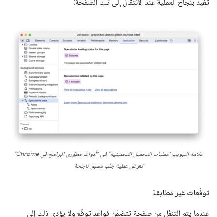
تفيد بنجاح العملية عند الانتقال إلى تلك الصفحة:
علامة التبويب "عمليات التحميل التخمينية" في "أدوات مطوّري البرامج في Chrome"
تعرض عملية جلب مسبق ناجحة
توقّعات غير مطابقة
عندما يتم التنقّل من صفحة تتضمّن قواعد توقّع ولا يؤدي ذلك إلى