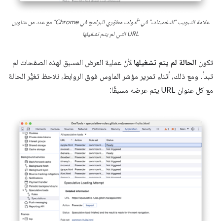
علامة التبويب "التخمينات" في "أدوات مطوّري البرامج في Chrome" مع عدد من عناوين
URL التي لم يتم تشغيلها
تكون
الحالة
لم يتم تشغيلها
لأنّ عملية العرض المسبق لهذه الصفحات لم
تبدأ. ومع ذلك، أثناء تمرير مؤشر الماوس فوق الروابط، نلاحظ تغيُّر الحالة
مع كل عنوان URL يتم عرضه مسبقًا: