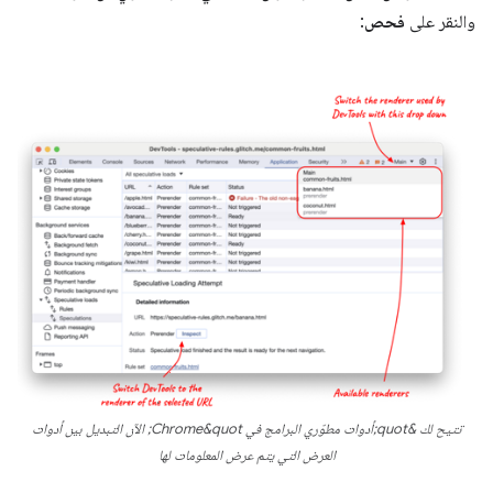
والنقر على
فحص
:
تتيح لك &quot;أدوات مطوّري البرامج في Chrome&quot; الآن التبديل بين أدوات
العرض التي يتم عرض المعلومات لها