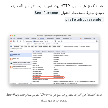
عند الاطّلاع على عناوين HTTP لهذه الموارد، يمكننا أن نرى أنّه سيتم
ضبطها جميعًا باستخدام العنوان
Sec-Purpose:
:
prefetch;prerender
لوحة "الشبكة" في "أدوات مطوّري البرامج في Chrome" تعرض عنوان Sec-Purpose
لصفحة تم عرضها مسبقًا