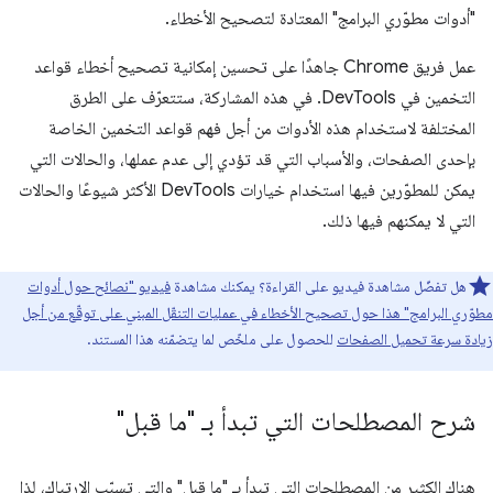
"أدوات مطوّري البرامج" المعتادة لتصحيح الأخطاء.
عمل فريق Chrome جاهدًا على تحسين إمكانية تصحيح أخطاء قواعد
التخمين في DevTools. في هذه المشاركة، ستتعرّف على الطرق
المختلفة لاستخدام هذه الأدوات من أجل فهم قواعد التخمين الخاصة
بإحدى الصفحات، والأسباب التي قد تؤدي إلى عدم عملها، والحالات التي
يمكن للمطوّرين فيها استخدام خيارات DevTools الأكثر شيوعًا والحالات
التي لا يمكنهم فيها ذلك.
هل تفضّل مشاهدة فيديو على القراءة؟ يمكنك مشاهدة
فيديو "نصائح حول أدوات
مطوّري البرامج" هذا حول تصحيح الأخطاء في عمليات التنقّل المبني على توقّع من أجل
زيادة سرعة تحميل الصفحات
للحصول على ملخّص لما يتضمّنه هذا المستند.
شرح المصطلحات التي تبدأ بـ "ما قبل"
هناك الكثير من المصطلحات التي تبدأ بـ "ما قبل" والتي تسبّب الارتباك، لذا