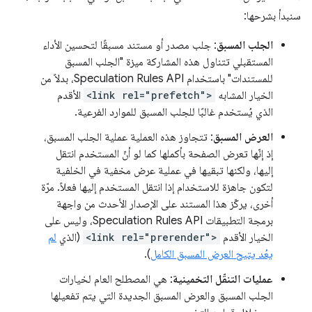
سنبدأ بشرحها:
الجلب المسبق
: جلب مصدر أو مستند مسبقًا لتحسين الأداء
المستقبلي تتناول هذه المشاركة ميزة "الجلب المسبق
للمستندات" باستخدام Speculation Rules API، بدلاً من
الخيار المشابه
<link rel="prefetch">
الأقدم
الذي يُستخدم غالبًا للجلب المسبق للموارد الفرعية.
العرض المسبق
: تتجاوز هذه العملية عملية الجلب المسبق،
إذ إنّها تعرض الصفحة بأكملها كما لو أنّ المستخدم انتقل
إليها، ولكنها تبقيها في عملية عرض مخفية في الخلفية
لتكون جاهزة للاستخدام إذا انتقل المستخدم إليها فعلاً. مرّة
أخرى، يركّز هذا المستند على الإصدار الأحدث من واجهة
برمجة التطبيقات Speculation Rules API، وليس على
الخيار الأقدم
<link rel="prerender">
(الذي
لم
يعُد يتيح العرض المسبق الكامل
).
عمليات التنقّل التخمينية
: هي المصطلح العام لخيارات
الجلب المسبق والعرض المسبق الجديدة التي يتم تفعيلها