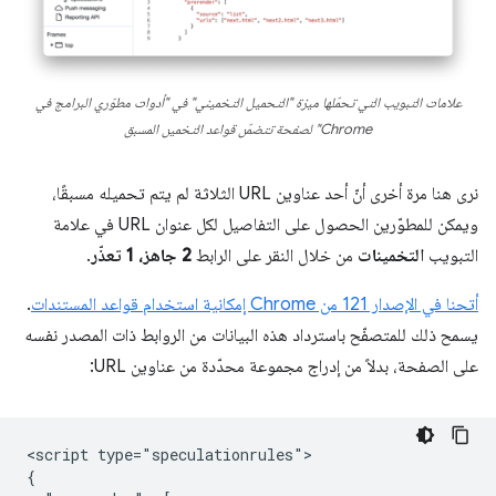
علامات التبويب التي تحمّلها ميزة "التحميل التخميني" في "أدوات مطوّري البرامج في
Chrome" لصفحة تتضمّن قواعد التخمين المسبق
نرى هنا مرة أخرى أنّ أحد عناوين URL الثلاثة لم يتم تحميله مسبقًا،
ويمكن للمطوّرين الحصول على التفاصيل لكل عنوان URL في علامة
التبويب
التخمينات
من خلال النقر على الرابط
2 جاهز، 1 تعذّر
.
أتحنا في الإصدار 121 من Chrome إمكانية استخدام قواعد المستندات
.
يسمح ذلك للمتصفّح باسترداد هذه البيانات من الروابط ذات المصدر نفسه
على الصفحة، بدلاً من إدراج مجموعة محدّدة من عناوين URL:
<script type="speculationrules">

{
