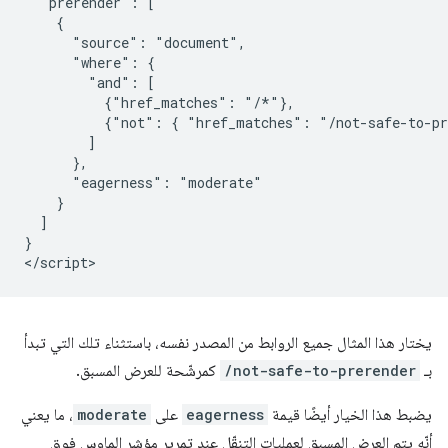
  "prerender": [

    {

      "source": "document",

      "where": {

        "and": [

          {"href_matches": "/*"},

          {"not": { "href_matches": "/not-safe-to-pr
        ]

      },

      "eagerness": "moderate"

    }

  ]

}

يختار هذا المثال جميع الروابط من المصدر نفسه، باستثناء تلك التي تبدأ
بـ
/not-safe-to-prerender
كمرشّحة للعرض المسبق.
يضبط هذا الخيار أيضًا قيمة
eagerness
على
moderate
، ما يعني
أنّه يتم العرض المسبق لعمليات التنقّل عند تمرير مؤشر الماوس فوق