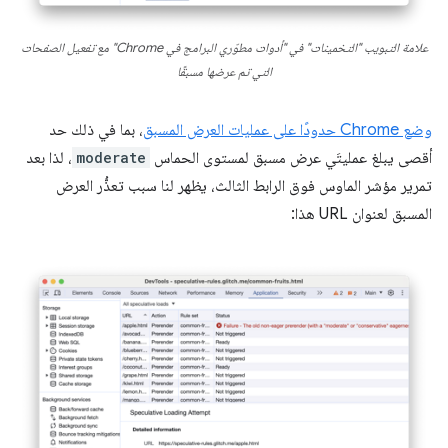
علامة التبويب "التخمينات" في "أدوات مطوّري البرامج في Chrome" مع تفعيل الصفحات
التي تم عرضها مسبقًا
وضع Chrome حدودًا على عمليات العرض المسبق
، بما في ذلك حد
أقصى يبلغ عمليتَي عرض مسبق لمستوى الحماس
moderate
، لذا بعد
تمرير مؤشر الماوس فوق الرابط الثالث، يظهر لنا سبب تعذُّر العرض
المسبق لعنوان URL هذا: