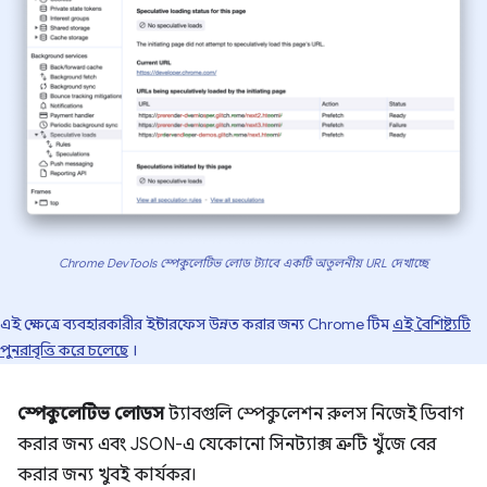
Chrome DevTools স্পেকুলেটিভ লোড ট্যাবে একটি অতুলনীয় URL দেখাচ্ছে
এই ক্ষেত্রে ব্যবহারকারীর ইন্টারফেস উন্নত করার জন্য Chrome টিম
এই বৈশিষ্ট্যটি
পুনরাবৃত্তি করে চলেছে
।
স্পেকুলেটিভ লোডস
ট্যাবগুলি স্পেকুলেশন রুলস নিজেই ডিবাগ
করার জন্য এবং JSON-এ যেকোনো সিনট্যাক্স ত্রুটি খুঁজে বের
করার জন্য খুবই কার্যকর।