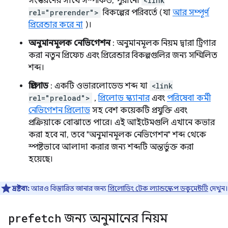
সংস্করণের সাথে সম্পর্কিত, পুরানো
<link
rel="prerender">
বিকল্পের পরিবর্তে (যা
আর সম্পূর্ণ
প্রিরেন্ডার করে না
)।
অনুমানমূলক নেভিগেশন
: অনুমানমূলক নিয়ম দ্বারা ট্রিগার
করা নতুন প্রিফেচ এবং প্রিরেন্ডার বিকল্পগুলির জন্য সম্মিলিত
শব্দ।
প্রিলোড
: একটি ওভারলোডেড শব্দ যা
<link
rel="preload">
,
প্রিলোড স্ক্যানার
এবং
পরিষেবা কর্মী
নেভিগেশন প্রিলোড
সহ বেশ কয়েকটি প্রযুক্তি এবং
প্রক্রিয়াকে বোঝাতে পারে। এই আইটেমগুলি এখানে কভার
করা হবে না, তবে "অনুমানমূলক নেভিগেশন" শব্দ থেকে
স্পষ্টভাবে আলাদা করার জন্য শব্দটি অন্তর্ভুক্ত করা
হয়েছে।
দ্রষ্টব্য:
আরও বিস্তারিত জানার জন্য
প্রিলোডিং টেক ল্যান্ডস্কেপ ডকুমেন্টটি
দেখুন।
prefetch
জন্য অনুমানের নিয়ম