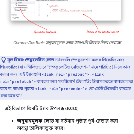
Chrome DevTools অনুমানমূলক লোড ট্যাবগুলি প্রিফেচ নিয়ম দেখাচ্ছে
মূল বিষয়:
স্পেকুলেটিভ লোড
ট্যাবগুলি স্পেকুলেশন রুলস প্রিফেচিং এবং
প্রিরেন্ডারিং (যা সম্মিলিতভাবে "স্পেকুলেটিভ নেভিগেশন" নামে পরিচিত) নিয়ে কাজ
করার জন্য। এই ট্যাবগুলি
,
<link rel="preload">
<link
ব্যবহার করে সাবরিসোর্স
প্রিলোডিং
ডিবাগ করতে ব্যবহার করা
rel="prefetch">
যাবে না, অথবা পুরনো
নো-স্টেট প্রিফেচিং ব্যবহার
<link rel="prerender">
করা যাবে না
।
এই বিভাগে তিনটি ট্যাব উপলব্ধ রয়েছে:
অনুমানমূলক লোড
যা বর্তমান পৃষ্ঠার পূর্ব-রেন্ডার করা
অবস্থা তালিকাভুক্ত করে।