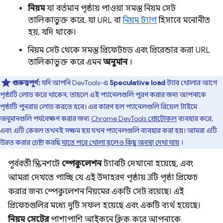
নিয়ম
যা বর্তমান পৃষ্ঠায় পাওয়া সমস্ত নিয়ম সেট
তালিকাভুক্ত করে, যা URL বা
নিয়ম ট্যাগ
হিসাবে মনোনীত
হয়, যদি থাকে।
নিয়ম সেট থেকে সমস্ত প্রিফেটচড এবং প্রিরেন্ডার করা URL
তালিকাভুক্ত করে এমন
অনুমান
।
গুরুত্বপূর্ণ:
যদি আপনি DevTools-এ
Speculative load
ট্যাব খোলার আগে
পৃষ্ঠাটি লোড করে থাকেন, তাহলে এই প্যানেলগুলি পূরণ করার জন্য আপনাকে
পৃষ্ঠাটি পুনরায় লোড করতে হবে। এর কারণ হল প্যানেলগুলি রিয়েল টাইমে
অনুমানগুলি পর্যবেক্ষণ করার জন্য
Chrome DevTools প্রোটোকল
ব্যবহার করে,
এবং এটি কেবল তখনই সক্ষম হয় যখন প্যানেলগুলি ব্যবহার করা হয়। আমরা এটি
উন্নত করার চেষ্টা করছি
যাতে পরে খোলা হলেও কিছু অবস্থা দেখা যায়
।
পূর্ববর্তী স্ক্রিনশটে
স্পেকুলেশন
ট্যাবটি দেখানো হয়েছে, এবং
আমরা দেখতে পাচ্ছি যে এই উদাহরণ পৃষ্ঠায় 3টি পৃষ্ঠা প্রিফেচ
করার জন্য স্পেকুলেশন নিয়মের একটি সেট রয়েছে। এই
প্রিফেচগুলির মধ্যে দুটি সফল হয়েছে এবং একটি ব্যর্থ হয়েছে।
নিয়ম সেটের
পাশাপাশি আইকনে ক্লিক করে আপনাকে