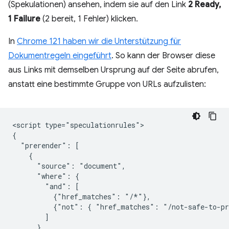
(Spekulationen) ansehen, indem sie auf den Link
2 Ready,
1 Failure
(2 bereit, 1 Fehler) klicken.
In
Chrome 121 haben wir die Unterstützung für
Dokumentregeln eingeführt
. So kann der Browser diese
aus Links mit demselben Ursprung auf der Seite abrufen,
anstatt eine bestimmte Gruppe von URLs aufzulisten:
<script type="speculationrules">

{

  "prerender": [

    {

      "source": "document",

      "where": {

        "and": [

          {"href_matches": "/*"},

          {"not": { "href_matches": "/not-safe-to-pr
        ]

      },
