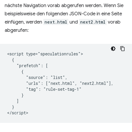
nächste Navigation vorab abgerufen werden. Wenn Sie
beispielsweise den folgenden JSON-Code in eine Seite
einfügen, werden
next.html
und
next2.html
vorab
abgerufen:
<script type="speculationrules">

  {

    "prefetch": [

      {

        "source": "list",

        "urls": ["next.html", "next2.html"],

        "tag": "rule-set-tag-1"

      }

    ]

  }
