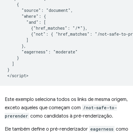
    {

      "source": "document",

      "where": {

        "and": [

          {"href_matches": "/*"},

          {"not": { "href_matches": "/not-safe-to-pr
        ]

      },

      "eagerness": "moderate"

    }

  ]

}

Este exemplo seleciona todos os links de mesma origem,
exceto aqueles que começam com
/not-safe-to-
prerender
como candidatos à pré-renderização.
Ele também define o pré-renderizador
eagerness
como