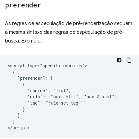
prerender
As regras de especulação de pré-renderização seguem
a mesma sintaxe das regras de especulação de pré-
busca. Exemplo:
<script type="speculationrules">

  {

    "prerender": [

      {

        "source": "list",

        "urls": ["next.html", "next2.html"],

        "tag": "rule-set-tag-1"

      }

    ]

  }
