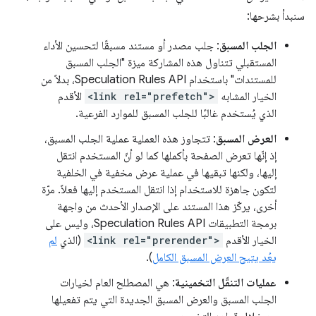
سنبدأ بشرحها:
الجلب المسبق
: جلب مصدر أو مستند مسبقًا لتحسين الأداء
المستقبلي تتناول هذه المشاركة ميزة "الجلب المسبق
للمستندات" باستخدام Speculation Rules API، بدلاً من
الخيار المشابه
<link rel="prefetch">
الأقدم
الذي يُستخدم غالبًا للجلب المسبق للموارد الفرعية.
العرض المسبق
: تتجاوز هذه العملية عملية الجلب المسبق،
إذ إنّها تعرض الصفحة بأكملها كما لو أنّ المستخدم انتقل
إليها، ولكنها تبقيها في عملية عرض مخفية في الخلفية
لتكون جاهزة للاستخدام إذا انتقل المستخدم إليها فعلاً. مرّة
أخرى، يركّز هذا المستند على الإصدار الأحدث من واجهة
برمجة التطبيقات Speculation Rules API، وليس على
الخيار الأقدم
<link rel="prerender">
(الذي
لم
يعُد يتيح العرض المسبق الكامل
).
عمليات التنقّل التخمينية
: هي المصطلح العام لخيارات
الجلب المسبق والعرض المسبق الجديدة التي يتم تفعيلها