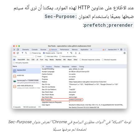
عند الاطّلاع على عناوين HTTP لهذه الموارد، يمكننا أن نرى أنّه سيتم
ضبطها جميعًا باستخدام العنوان
Sec-Purpose:
:
prefetch;prerender
لوحة "الشبكة" في "أدوات مطوّري البرامج في Chrome" تعرض عنوان Sec-Purpose
لصفحة تم عرضها مسبقًا