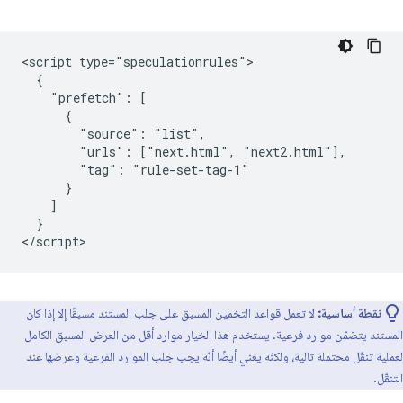
<script type="speculationrules">

  {

    "prefetch": [

      {

        "source": "list",

        "urls": ["next.html", "next2.html"],

        "tag": "rule-set-tag-1"

      }

    ]

  }

نقطة أساسية:
لا تعمل قواعد التخمين المسبق على جلب المستند مسبقًا إلا إذا كان
المستند يتضمّن موارد فرعية. يستخدم هذا الخيار موارد أقل من العرض المسبق الكامل
لعملية تنقّل محتملة تالية، ولكنّه يعني أيضًا أنّه يجب جلب الموارد الفرعية وعرضها عند
التنقّل.