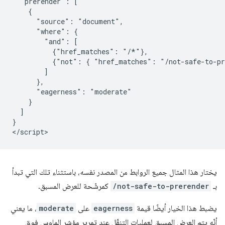
  "prerender": [

    {

      "source": "document",

      "where": {

        "and": [

          {"href_matches": "/*"},

          {"not": { "href_matches": "/not-safe-to-pr
        ]

      },

      "eagerness": "moderate"

    }

  ]

}

يختار هذا المثال جميع الروابط من المصدر نفسه، باستثناء تلك التي تبدأ
بـ
/not-safe-to-prerender
كمرشّحة للعرض المسبق.
يضبط هذا الخيار أيضًا قيمة
eagerness
على
moderate
، ما يعني
أنّه يتم العرض المسبق لعمليات التنقّل عند تمرير مؤشر الماوس فوق