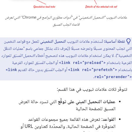
علامات التبويب "التحميل التخميني" في "أدوات مطوّري البرامج في Chrome" التي تعرض
قاعدة الجلب المسبق
نقطة أساسية:
تُستخدَم علامات التبويب
التحميل التخميني
للعمل مع قواعد التخمين
التي تجلب المحتوى مسبقًا وتعرضه مسبقًا (يُعرف ذلك بشكل جماعي باسم "عمليات التنقّل
التخمينية"). لا يمكن استخدام علامات التبويب هذه لتصحيح أخطاء
التحميل المُسبَق
للموارد
الفرعية باستخدام
أو
الجلب المُسبَق
للموارد الفرعية
<link rel="preload">
باستخدام
أو
الجلب المُسبَق بدون حالة
القديم
<link
<link rel="prefetch">
.
rel="prerender">
تتوفّر ثلاث علامات تبويب في هذا القسم:
عمليات التحميل المبني على توقُّع
التي تسرد حالة العرض
المسبق للصفحة الحالية
القواعد
: تعرض هذه القائمة جميع مجموعات القواعد
المتوفّرة في الصفحة الحالية، والمحدّدة كعناوين URL أو