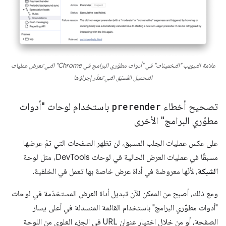
علامة التبويب "التخمينات" في "أدوات مطوّري البرامج في Chrome" التي تعرض عمليات
التحميل المُسبَق التي تعذّر إجراؤها
تصحيح أخطاء
prerender
باستخدام لوحات "أدوات
مطوّري البرامج" الأخرى
على عكس عمليات الجلب المسبق، لن تظهر الصفحات التي تمّ عرضها
مسبقًا في عمليات العرض الحالية في لوحات DevTools، مثل لوحة
الشبكة
، لأنّها معروضة في أداة عرض خاصة بها تعمل في الخلفية.
ومع ذلك، أصبح من الممكن الآن تبديل أداة العرض المستخدَمة في لوحات
"أدوات مطوّري البرامج" باستخدام القائمة المنسدلة في أعلى يسار
الصفحة، أو من خلال اختيار عنوان URL في الجزء العلوي من اللوحة