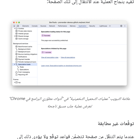
تفيد بنجاح العملية عند الانتقال إلى تلك الصفحة:
علامة التبويب "عمليات التحميل التخمينية" في "أدوات مطوّري البرامج في Chrome"
تعرض عملية جلب مسبق ناجحة
توقّعات غير مطابقة
عندما يتم التنقّل من صفحة تتضمّن قواعد توقّع ولا يؤدي ذلك إلى