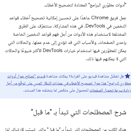
"أدوات مطوّري البرامج" المعتادة لتصحيح الأخطاء.
عمل فريق Chrome جاهدًا على تحسين إمكانية تصحيح أخطاء قواعد
التخمين في DevTools. في هذه المشاركة، ستتعرّف على الطرق
المختلفة لاستخدام هذه الأدوات من أجل فهم قواعد التخمين الخاصة
بإحدى الصفحات، والأسباب التي قد تؤدي إلى عدم عملها، والحالات التي
يمكن للمطوّرين فيها استخدام خيارات DevTools الأكثر شيوعًا والحالات
التي لا يمكنهم فيها ذلك.
هل تفضّل مشاهدة فيديو على القراءة؟ يمكنك مشاهدة
فيديو "نصائح حول أدوات
مطوّري البرامج" هذا حول تصحيح الأخطاء في عمليات التنقّل المبني على توقّع من أجل
زيادة سرعة تحميل الصفحات
للحصول على ملخّص لما يتضمّنه هذا المستند.
شرح المصطلحات التي تبدأ بـ "ما قبل"
هناك الكثير من المصطلحات التي تبدأ بـ "ما قبل" والتي تسبّب الارتباك، لذا