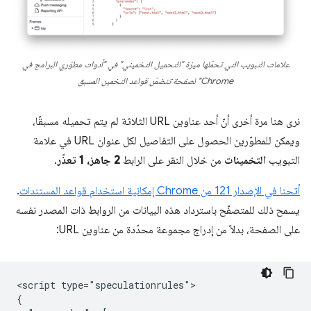
علامات التبويب التي تحمّلها ميزة "التحميل التخميني" في "أدوات مطوّري البرامج في
Chrome" لصفحة تتضمّن قواعد التخمين المسبق
نرى هنا مرة أخرى أنّ أحد عناوين URL الثلاثة لم يتم تحميله مسبقًا،
ويمكن للمطوّرين الحصول على التفاصيل لكل عنوان URL في علامة
التبويب
التخمينات
من خلال النقر على الرابط
2 جاهز، 1 تعذّر
.
أتحنا في الإصدار 121 من Chrome إمكانية استخدام قواعد المستندات
.
يسمح ذلك للمتصفّح باسترداد هذه البيانات من الروابط ذات المصدر نفسه
على الصفحة، بدلاً من إدراج مجموعة محدّدة من عناوين URL:
<script type="speculationrules">

{
