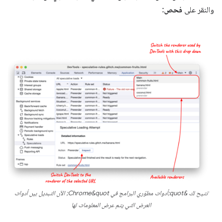
والنقر على
فحص
:
تتيح لك &quot;أدوات مطوّري البرامج في Chrome&quot; الآن التبديل بين أدوات
العرض التي يتم عرض المعلومات لها