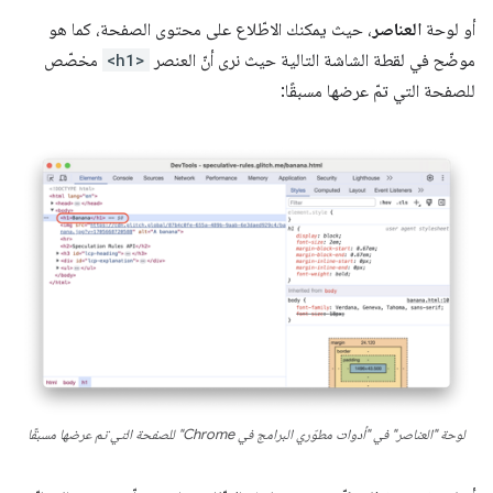
أو لوحة
العناصر
، حيث يمكنك الاطّلاع على محتوى الصفحة، كما هو
موضّح في لقطة الشاشة التالية حيث نرى أنّ العنصر
<h1>
مخصّص
للصفحة التي تمّ عرضها مسبقًا:
لوحة "العناصر" في "أدوات مطوّري البرامج في Chrome" للصفحة التي تم عرضها مسبقًا