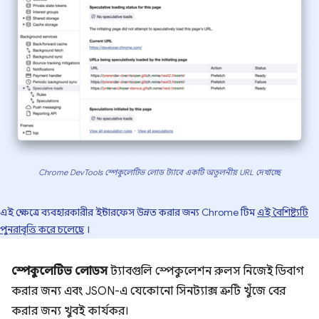
Chrome DevTools স্পেকুলেটিভ লোড ট্যাবে একটি অতুলনীয় URL দেখাচ্ছে
এই ক্ষেত্রে ব্যবহারকারীর ইন্টারফেস উন্নত করার জন্য Chrome টিম
এই বৈশিষ্ট্যটি
পুনরাবৃত্তি করে চলেছে
।
স্পেকুলেটিভ লোডস
ট্যাবগুলি স্পেকুলেশন রুলস নিজেই ডিবাগ
করার জন্য এবং JSON-এ যেকোনো সিনট্যাক্স ত্রুটি খুঁজে বের
করার জন্য খুবই কার্যকর।