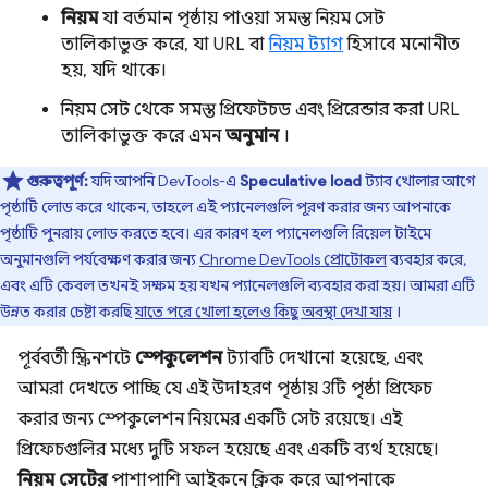
নিয়ম
যা বর্তমান পৃষ্ঠায় পাওয়া সমস্ত নিয়ম সেট
তালিকাভুক্ত করে, যা URL বা
নিয়ম ট্যাগ
হিসাবে মনোনীত
হয়, যদি থাকে।
নিয়ম সেট থেকে সমস্ত প্রিফেটচড এবং প্রিরেন্ডার করা URL
তালিকাভুক্ত করে এমন
অনুমান
।
গুরুত্বপূর্ণ:
যদি আপনি DevTools-এ
Speculative load
ট্যাব খোলার আগে
পৃষ্ঠাটি লোড করে থাকেন, তাহলে এই প্যানেলগুলি পূরণ করার জন্য আপনাকে
পৃষ্ঠাটি পুনরায় লোড করতে হবে। এর কারণ হল প্যানেলগুলি রিয়েল টাইমে
অনুমানগুলি পর্যবেক্ষণ করার জন্য
Chrome DevTools প্রোটোকল
ব্যবহার করে,
এবং এটি কেবল তখনই সক্ষম হয় যখন প্যানেলগুলি ব্যবহার করা হয়। আমরা এটি
উন্নত করার চেষ্টা করছি
যাতে পরে খোলা হলেও কিছু অবস্থা দেখা যায়
।
পূর্ববর্তী স্ক্রিনশটে
স্পেকুলেশন
ট্যাবটি দেখানো হয়েছে, এবং
আমরা দেখতে পাচ্ছি যে এই উদাহরণ পৃষ্ঠায় 3টি পৃষ্ঠা প্রিফেচ
করার জন্য স্পেকুলেশন নিয়মের একটি সেট রয়েছে। এই
প্রিফেচগুলির মধ্যে দুটি সফল হয়েছে এবং একটি ব্যর্থ হয়েছে।
নিয়ম সেটের
পাশাপাশি আইকনে ক্লিক করে আপনাকে