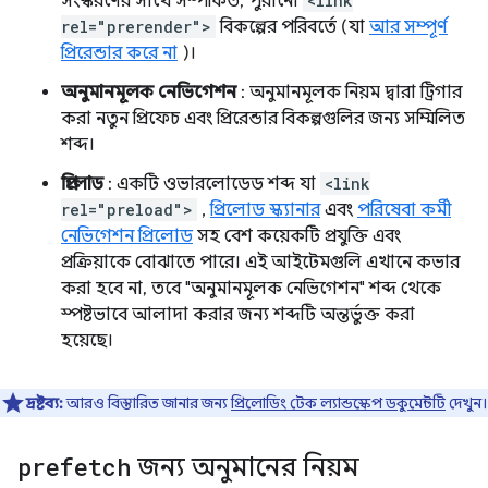
সংস্করণের সাথে সম্পর্কিত, পুরানো
<link
rel="prerender">
বিকল্পের পরিবর্তে (যা
আর সম্পূর্ণ
প্রিরেন্ডার করে না
)।
অনুমানমূলক নেভিগেশন
: অনুমানমূলক নিয়ম দ্বারা ট্রিগার
করা নতুন প্রিফেচ এবং প্রিরেন্ডার বিকল্পগুলির জন্য সম্মিলিত
শব্দ।
প্রিলোড
: একটি ওভারলোডেড শব্দ যা
<link
rel="preload">
,
প্রিলোড স্ক্যানার
এবং
পরিষেবা কর্মী
নেভিগেশন প্রিলোড
সহ বেশ কয়েকটি প্রযুক্তি এবং
প্রক্রিয়াকে বোঝাতে পারে। এই আইটেমগুলি এখানে কভার
করা হবে না, তবে "অনুমানমূলক নেভিগেশন" শব্দ থেকে
স্পষ্টভাবে আলাদা করার জন্য শব্দটি অন্তর্ভুক্ত করা
হয়েছে।
দ্রষ্টব্য:
আরও বিস্তারিত জানার জন্য
প্রিলোডিং টেক ল্যান্ডস্কেপ ডকুমেন্টটি
দেখুন।
prefetch
জন্য অনুমানের নিয়ম