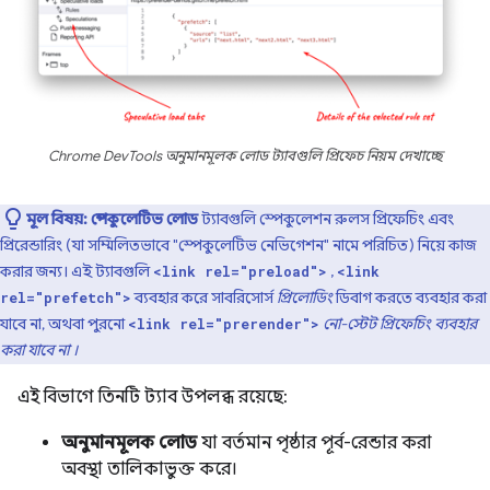
Chrome DevTools অনুমানমূলক লোড ট্যাবগুলি প্রিফেচ নিয়ম দেখাচ্ছে
মূল বিষয়:
স্পেকুলেটিভ লোড
ট্যাবগুলি স্পেকুলেশন রুলস প্রিফেচিং এবং
প্রিরেন্ডারিং (যা সম্মিলিতভাবে "স্পেকুলেটিভ নেভিগেশন" নামে পরিচিত) নিয়ে কাজ
করার জন্য। এই ট্যাবগুলি
,
<link rel="preload">
<link
ব্যবহার করে সাবরিসোর্স
প্রিলোডিং
ডিবাগ করতে ব্যবহার করা
rel="prefetch">
যাবে না, অথবা পুরনো
নো-স্টেট প্রিফেচিং ব্যবহার
<link rel="prerender">
করা যাবে না
।
এই বিভাগে তিনটি ট্যাব উপলব্ধ রয়েছে:
অনুমানমূলক লোড
যা বর্তমান পৃষ্ঠার পূর্ব-রেন্ডার করা
অবস্থা তালিকাভুক্ত করে।