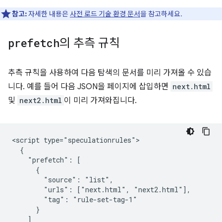
참고:
자세한 내용은
사전 로드 기술 환경 문서
을 참고하세요.
prefetch
의 추측 규칙
추측 규칙을 사용하여 다음 탐색의 문서를 미리 가져올 수 있습
니다. 예를 들어 다음 JSON을 페이지에 삽입하면
next.html
및
next2.html
이 미리 가져와집니다.
<script type="speculationrules">

  {

    "prefetch": [

      {

        "source": "list",

        "urls": ["next.html", "next2.html"],

        "tag": "rule-set-tag-1"

      }

    ]
