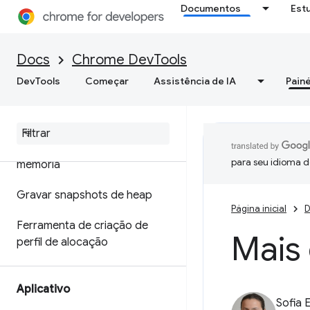
Documentos
Est
Otimizar a velocidade da Web
Memória
Docs
Chrome DevTools
DevTools
Começar
Assistência de IA
Painé
Visão geral
Terminologia de memória
Corrigir problemas de
para seu idioma d
memória
Gravar snapshots de heap
Página inicial
D
Ferramenta de criação de
Mais
perfil de alocação
Aplicativo
Sofia 