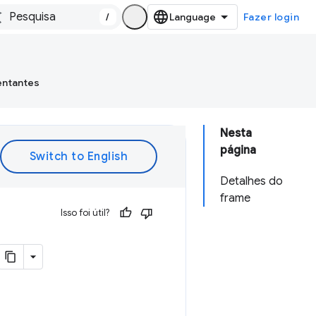
/
Fazer login
entantes
Nesta
página
Detalhes do
frame
Isso foi útil?