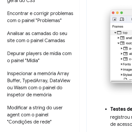
geral do CSS"
Encontrar e corrigir problemas
com o painel "Problemas"
Analisar as camadas do seu
site com o painel Camadas
Depurar players de mídia com
o painel "Mídia"
Inspecionar a memória Array
Buffer
,
Typed
Array
,
Data
View
ou Wasm com o painel do
inspetor de memória
Modificar a string do user
Testes d
agent com o painel
registrou
"Condições de rede"
de acesso