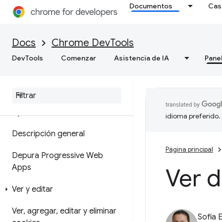
Documentos
Cas
de memoria
Cómo grabar instantáneas de
Docs
Chrome DevTools
montón
DevTools
Comenzar
Asistencia de IA
Pane
Herramienta de generación de
perfiles de asignación
Aplicación
idioma preferido.
Descripción general
Página principal
Depura Progressive Web
Apps
Ver d
Ver y editar
Ver
,
agregar
,
editar y eliminar
Sofia 