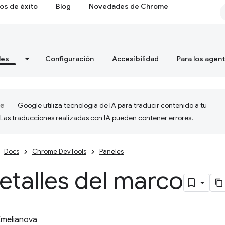
os de éxito
Blog
Novedades de Chrome
les
Configuración
Accesibilidad
Para los agen
Google utiliza tecnología de IA para traducir contenido a tu
 Las traducciones realizadas con IA pueden contener errores.
Docs
Chrome DevTools
Paneles
etalles del marco
Emelianova