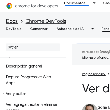
Documentos
Cas
de memoria
Cómo grabar instantáneas de
Docs
Chrome DevTools
montón
DevTools
Comenzar
Asistencia de IA
Pane
Herramienta de generación de
perfiles de asignación
Aplicación
idioma preferido.
Descripción general
Página principal
Depura Progressive Web
Apps
Ver d
Ver y editar
Ver
,
agregar
,
editar y eliminar
Sofia 