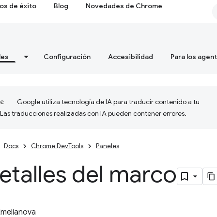
os de éxito
Blog
Novedades de Chrome
les
Configuración
Accesibilidad
Para los agen
Google utiliza tecnología de IA para traducir contenido a tu
 Las traducciones realizadas con IA pueden contener errores.
Docs
Chrome DevTools
Paneles
etalles del marco
Emelianova