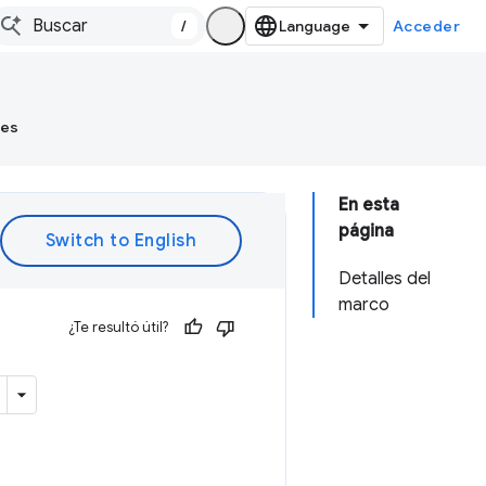
/
Acceder
tes
En esta
página
Detalles del
marco
¿Te resultó útil?