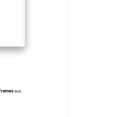
Frames
aus.