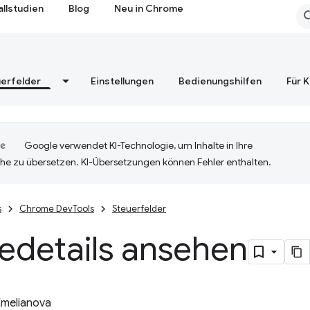
allstudien
Blog
Neu in Chrome
erfelder
Einstellungen
Bedienungshilfen
Für 
Google verwendet KI-Technologie, um Inhalte in Ihre
he zu übersetzen. KI-Übersetzungen können Fehler enthalten.
s
Chrome DevTools
Steuerfelder
edetails ansehen
Emelianova