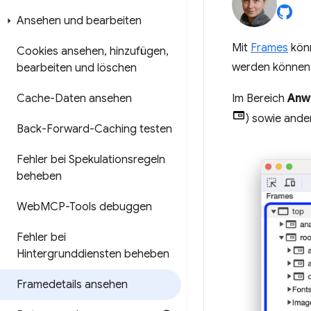
Ansehen und bearbeiten
Mit
Frames
könn
Cookies ansehen
,
hinzufügen
,
werden können
bearbeiten und löschen
Cache-Daten ansehen
Im Bereich
Anw
) sowie ande
Back-Forward-Caching testen
Fehler bei Spekulationsregeln
beheben
Web
MCP-Tools debuggen
Fehler bei
Hintergrunddiensten beheben
Framedetails ansehen