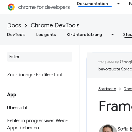
Dokumentation
F
Arbeitsspeicher
Übersicht
Docs
Chrome DevTools
DevTools
Los gehts
KI-Unterstützung
Steu
Speicherterminologie
Speicherprobleme beheben
Heap-Snapshots aufzeichnen
bevorzugte Sprac
Zuordnungs-Profiler-Tool
Startseite
Doc
App
Fram
Übersicht
Fehler in progressiven Web-
Apps beheben
Sofia 