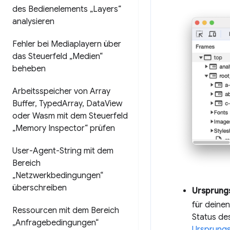
des Bedienelements „Layers“
analysieren
Fehler bei Mediaplayern über
das Steuerfeld „Medien“
beheben
Arbeitsspeicher von Array
Buffer
,
Typed
Array
,
Data
View
oder Wasm mit dem Steuerfeld
„Memory Inspector“ prüfen
User-Agent-String mit dem
Bereich
„Netzwerkbedingungen“
überschreiben
Ursprung
für deinen
Ressourcen mit dem Bereich
Status de
„Anfragebedingungen“
Ursprungs