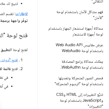
التلقائي"
تتيح لك علام
فهم مشاكل الأمان باستخدام لوحة
الإطارات
: تقسم الص
"الأمان"
توفّر واجهة برمجة 
محاكاة أجهزة استشعار الجهاز باستخدام
فتح لوحة "ال
لوحة أجهزة الاستشعار
عرض مقاييس Web Audio API
لفتح لوحة
التطبيق
،
باستخدام لوحة Web
Audio
افتح "أدوات م
يمكنك محاكاة برامج المصادقة
باستخدام لوحة Web
Authn
.
افتح
قائمة ال
في نظام 
فحص الصور المتحركة وتعديلها
باستخدام لوحة "الرسوم المتحركة"
في أنظمة التشغ
تتبُّع التغييرات إلى HTML وCSS
وJava
Script باستخدام لوحة
"التغييرات"