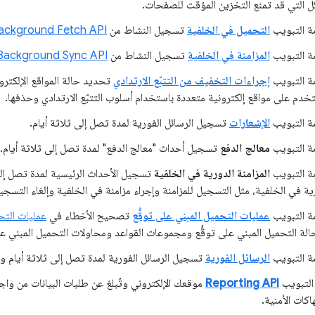
 التي قد تمنع التخزين المؤقت للصفحات.
ة التبويب
التحميل في الخلفية
تسجيل النشاط من
ackground Fetch API
ة التبويب
المزامنة في الخلفية
تسجيل النشاط من
Background Sync API
ة التبويب
إجراءات التخفيف من التتبّع الارتدادي
تحديد حالة المواقع الإلكتروني
خدم على مواقع إلكترونية متعددة باستخدام أسلوب التتبّع الارتدادي وحذفها.
ة التبويب
الإشعارات
تسجيل الرسائل الفورية لمدة تصل إلى ثلاثة أيام.
ة التبويب
معالج الدفع
تسجيل أحداث "معالج الدفع" لمدة تصل إلى ثلاثة أيام.
ة التبويب
المزامنة الدورية في الخلفية
تسجيل الأحداث الرئيسية لمدة تصل إلى
رية في الخلفية، مثل التسجيل للمزامنة وإجراء مزامنة في الخلفية وإلغاء التسجي
ة التبويب
عمليات التحميل المبني على توقُّع
تصحيح الأخطاء في
عمليات التحم
الة التحميل المبني على توقُّع ومجموعات القواعد ومحاولات التحميل المبني على
ة التبويب
الرسائل الفورية
تسجيل الرسائل الفورية لمدة تصل إلى ثلاثة أيام و
التبويب
Reporting API
موقعك الإلكتروني وتُبلغ عن طلبات البيانات من واج
هاكات الأمنية.