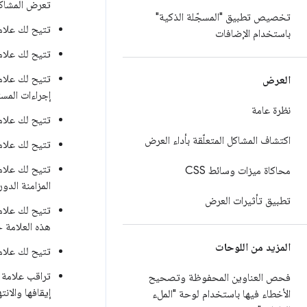
تعرض المشاكل
تخصيص تطبيق "المسجّلة الذكية"
تتيح لك علام
باستخدام الإضافات
تتيح لك علام
تتيح لك علام
العرض
إجراءات المست
نظرة عامة
تتيح لك علام
اكتشاف المشاكل المتعلّقة بأداء العرض
تتيح لك علام
تتيح لك علام
محاكاة ميزات وسائط CSS
المزامنة الدو
تطبيق تأثيرات العرض
تتيح لك علام
هذه العلامة ح
المزيد من اللوحات
تتيح لك علام
تراقب علامة 
فحص العناوين المحفوظة وتصحيح
إيقافها والانت
الأخطاء فيها باستخدام لوحة "الملء