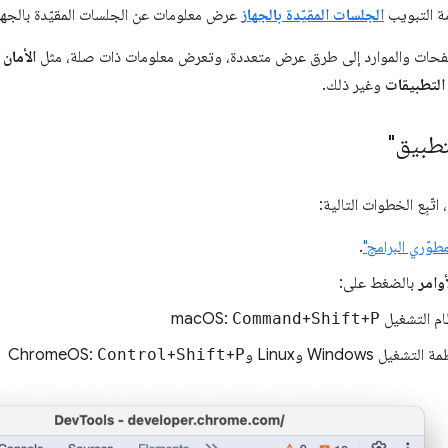
ة التبويب
الجلسات المقيّدة بالجهاز
عرض معلومات عن الجلسات المقيّدة بالجها
فحات والموارد إلى طرق عرض متعددة، وتعرض معلومات ذات صلة، مثل
الأمان
التطبيقات
وغير ذلك.
تطبيق"
 اتّبِع الخطوات التالية:
طوّري البرامج"
.
أوامر
بالضغط على:
التشغيل macOS:
P
+
Shift
+
Command
يل Windows وLinux وChromeOS:
P
+
Shift
+
Control