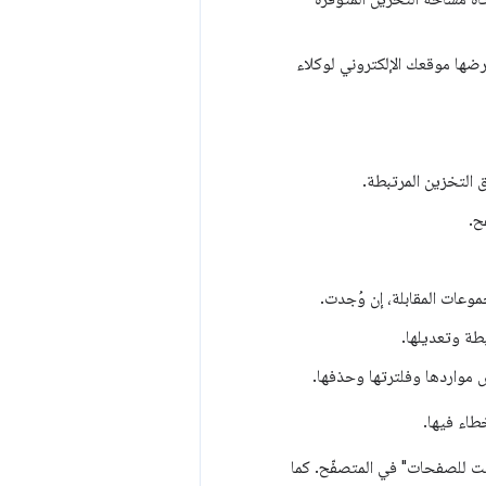
ضها موقعك الإلكتروني لوكلاء
 التخزين المرتبطة.
ح.
جموعات
المقابلة، إن وُجدت.
طة وتعديلها.
مواردها وفلترتها وحذفها.
طاء فيها.
قت للصفحات" في المتصفّح. كما