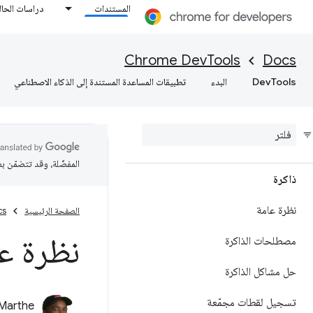
الحصول على إحصاءات قابلة للاستخدام
المستندات
دراسات الحال
حول أداء موقعك الإلكتروني
حفظ بيانات تتبُّع الأداء
Chrome DevTools
Docs
DevTools
البدء
تطبيقات المساعدة المستندة إلى الذكاء الاصطناعي
منارة
تحسين سرعة الويب
المفضّلة، وقد تتضمّن ب
ذاكرة
نظرة عامة
الصفحة الرئيسية
cs
نظرة ع
مصطلحات الذاكرة
حل مشاكل الذاكرة
تسجيل لقطات مجمّعة
 Marthe