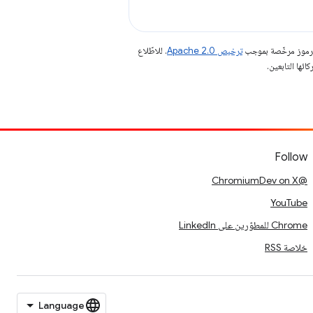
الرموز مرخّصة بموجب
ترخيص Apache 2.0‏
. للاطّلاع
Follow
@ChromiumDev on X
YouTube
Chrome للمطوّرين على LinkedIn
خلاصة RSS