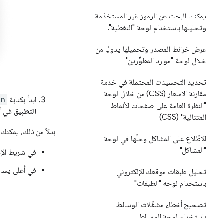
يمكنك البحث عن الرموز غير المستخدَمة
وتحليلها باستخدام لوحة "التغطية"
.
عرض خرائط المصدر وتحميلها يدويًا من
خلال لوحة "موارد المطوِّرين"
تحديد التحسينات المحتملة في خدمة
مقارنة الأسعار (CSS) من خلال لوحة
ابدأ بكتابة
on
"النظرة العامة على صفحات الأنماط
التطبيق
في أع
المتتالية" (CSS)
بدلاً من ذلك، يمكنك
الاطّلاع على المشاكل وحلّها في لوحة
"المشاكل"
في شريط الإج
في أعلى يسار
تحليل طبقات موقعك الإلكتروني
باستخدام لوحة "الطبقات"
تصحيح أخطاء مشغّلات الوسائط
باستخدام لوحة الوسائط