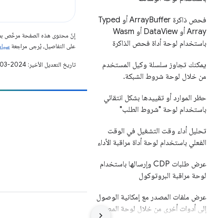
فحص ذاكرة Array
Buffer أو Typed
Array أو Data
View أو Wasm
إنّ محتوى هذه الصفحة مرخّص 
باستخدام لوحة أداة فحص الذاكرة
على التفاصيل، يُرجى مراجعة
سياسات مو
يمكنك تجاوز سلسلة وكيل المستخدم
تاريخ التعديل الأخير: 2024-03-05 (حسب التوقيت العالمي المتفَّق عليه)
من خلال لوحة شروط الشبكة
.
حظر الموارد أو تقييدها بشكل انتقائي
مساهمة
باستخدام لوحة "شروط الطلب"
الإبلاغ عن خطأ
تحليل أداء وقت التشغيل في الوقت
الاطّلاع على المشاكل المفتوحة
الفعلي باستخدام لوحة أداة مراقبة الأداء
عرض طلبات CDP وإرسالها باستخدام
لوحة مراقبة البروتوكول
عرض ملفات المصدر مع إمكانية الوصول
إلى أدوات أخرى من خلال لوحة المصدر
البنود
الخصوصية
Manage cookies