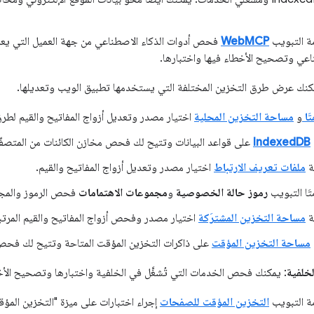
ة التبويب
WebMCP
فحص أدوات الذكاء الاصطناعي من جهة العميل التي يعر
ناعي وتصحيح الأخطاء فيها واختبارها.
كنك عرض طرق التخزين المختلفة التي يستخدمها تطبيق الويب وتعديلها.
َا
و
مساحة التخزين المحلية
اختيار مصدر وتعديل أزواج المفاتيح والقيم لطرق
IndexedDB
على قواعد البيانات وتتيح لك فحص مخازن الكائنات من المتصفّ
ة
ملفات تعريف الارتباط
اختيار مصدر وتعديل أزواج المفاتيح والقيم.
َا التبويب
رموز حالة الخصوصية
و
مجموعات الاهتمامات
فحص الرموز
والم
ة
مساحة التخزين المشترَكة
اختيار مصدر وفحص أزواج المفاتيح والقيم المرتب
مساحة التخزين المؤقت
على ذاكرات التخزين المؤقت المتاحة وتتيح لك فحص 
لخلفية
: يمكنك فحص الخدمات التي تُشغَّل في الخلفية واختبارها وتصحيح الأخ
ة التبويب
التخزين المؤقت للصفحات
إجراء اختبارات على ميزة "التخزين المؤ