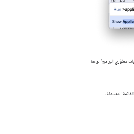
ات مطوّري البرامج" لوحة
لقائمة المنسدلة.