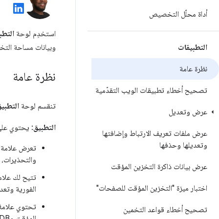
أداة محلّل التخصيص
استخدِم لوحة
التطب
التطبيقات
وبيانات مساحة التخزي
نظرة عامة
نظرة عامة
تصحيح أخطاء تطبيقات الويب التقدّمية
تنقسم لوحة
التطبي
عرض وتعديل
التطبيق
: يحتوي على
عرض ملفات تعريف الارتباط وإضافتها
وتعديلها وحذفها
تعرض علامة 
والتحذيرات، إ
عرض بيانات ذاكرة التخزين المؤقت
تتيح لك علام
اختبار ميزة "التخزين المؤقت للصفحات"
الفورية وتعد
تحتوي علامة
تصحيح أخطاء قواعد التخمين