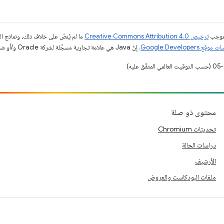
بموجب
ترخيص Creative Commons Attribution 4.0‏
ما لم يُنصّ على خلاف ذلك، ونماذج 
قع Google Developers‏
. إنّ Java هي علامة تجارية مسجَّلة لشركة Oracle و/أو شركائها التابعين.
محتوى ذو صلة
تحديثات Chromium
دراسات الحالة
الأرشيف
ملفات البودكاست والعروض