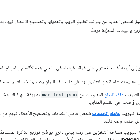
يق
لفحص العديد من جوانب تطبيق الويب وتعديلها وتصحيح الأخطاء فيها، بما 
ن والبيانات المخزّنة مؤقتًا.
ق
إلى أربعة أقسام تحتوي على قوائم فرعية. في ما يلي هذه الأقسام والقوائم الف
 معلومات شاملة عن التطبيق، بما في ذلك ملف البيان وعاملو الخدمات ومساحة 
التبويب
ملف البيان
المعلومات من
manifest.json
بطريقة سهلة الاستخدام
ن وُجدت، في القسم المقابل.
ة التبويب
عاملو الخدمات
فحص عاملي الخدمات وتصحيح الأخطاء فيهم من خلا
يل خدمة وغير ذلك.
 التبويب
مساحة التخزين
على رسم بياني دائري يوضّح توزيع الذاكرة المستخد
المؤقت وIndexedDB ومشغّلي الخدمات. يمكنك أيضًا محو بيانات الموقع الإلكتروني 