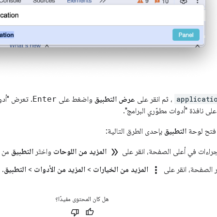
applicati
، ثم انقر على
عرض التطبيق
واضغط على
Enter
. تعرض "أدو
لى نافذة "أدوات مطوّري البرامج".
 فتح لوحة
التطبيق
بإحدى الطرق التالية:
double_arrow
راءات في أعلى الصفحة، انقر على
المزيد من اللوحات
واختَر
التطبيق
من ا
more_vert
 الصفحة، انقر على
المزيد من الخيارات
>
المزيد من الأدوات
>
التطبيق
.
هل كان المحتوى مفيدًا؟