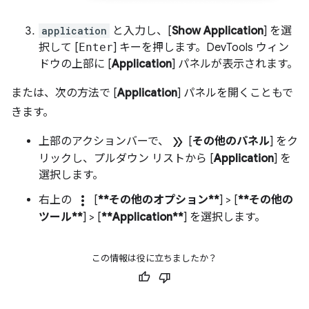
application
と入力し、[
Show Application
] を選
択して [
Enter
] キーを押します。DevTools ウィン
ドウの上部に [
Application
] パネルが表示されます。
または、次の方法で [
Application
] パネルを開くこともで
きます。
double_arrow
上部のアクションバーで、
[
その他のパネル
] をク
リックし、プルダウン リストから [
Application
] を
選択します。
more_vert
右上の
[
**その他のオプション**
] > [
**その他の
ツール**
] > [
**Application**
] を選択します。
この情報は役に立ちましたか？