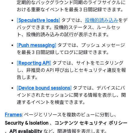
定期的なバックグラウンド同期のライフサイクルに
おける重要なイベントを最長 3 日間記録できます。
[
Speculative loads
]
タブでは、
投機的読み込み
をデ
バッグできます。投機的ステータス、ルールセッ
ト、投機的読み込みの試行が表示されます。
[
Push messaging
]
タブでは、プッシュ メッセージ
を最長 3 日間記録してログに記録できます。
[
Reporting API
]
タブでは、サイトをモニタリング
し、非推奨の API 呼び出しとセキュリティ違反を報
告します。
[
Device bound sessions
]
タブでは、デバイスにバ
インドされたセッションに関する情報を表示し、関
連するイベントを検査できます。
Frames
: ページとリソースを複数のビューに分割し、
Security & Isolation
、
コンテンツ セキュリティ ポリシー
、
API availability
など、関連情報を表示します。