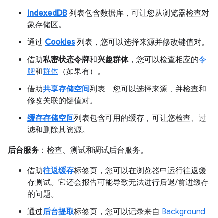
IndexedDB
列表包含数据库，可让您从浏览器检查对
象存储区。
通过
Cookies
列表，您可以选择来源并修改键值对。
借助
私密状态令牌
和
兴趣群体
，您可以检查相应的
令
牌
和
群体
（如果有）。
借助
共享存储空间
列表，您可以选择来源，并检查和
修改关联的键值对。
缓存存储空间
列表包含可用的缓存，可让您检查、过
滤和删除其资源。
后台服务
：检查、测试和调试后台服务。
借助
往返缓存
标签页，您可以在浏览器中运行往返缓
存测试。它还会报告可能导致无法进行后退/前进缓存
的问题。
通过
后台提取
标签页，您可以记录来自
Background