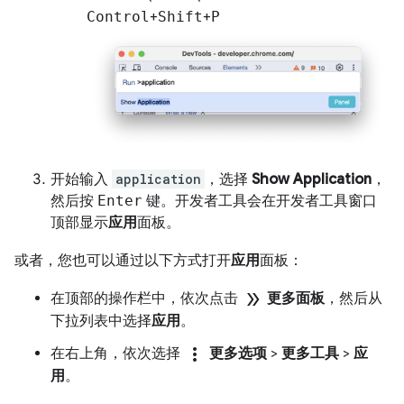
Control
+
Shift
+
P
开始输入
application
，选择
Show Application
，
然后按
Enter
键。开发者工具会在开发者工具窗口
顶部显示
应用
面板。
或者，您也可以通过以下方式打开
应用
面板：
double_arrow
在顶部的操作栏中，依次点击
更多面板
，然后从
下拉列表中选择
应用
。
more_vert
在右上角，依次选择
更多选项
>
更多工具
>
应
用
。