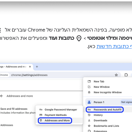
_vert
פיעה, בפינה השמאלית העליונה של Chrome עוברים אל
location_on
יסמה ומילוי אוטומטי
>
כתובות ועוד
ומפעילים את האפשרו
ף כתובות חדשות
כאן.