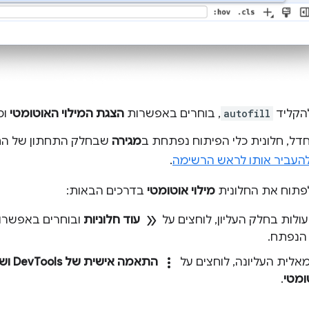
הקליד
autofill
, בוחרים באפשרות
הצגת המילוי האוטומטי
ומ
דל, חלונית כלי הפיתוח נפתחת ב
מגירה
שבחלק התחתון של החלו
העביר אותו לראש הרשימה
.
לפתוח את החלונית
מילוי אוטומטי
בדרכים הבאות:
double_arrow
לות בחלק העליון, לוחצים על
עוד חלוניות
ובוחרים באפשר
הנפתח.
more_vert
אלית העליונה, לוחצים על
התאמה אישית של DevTools ושליטה בהם
ומטי
.