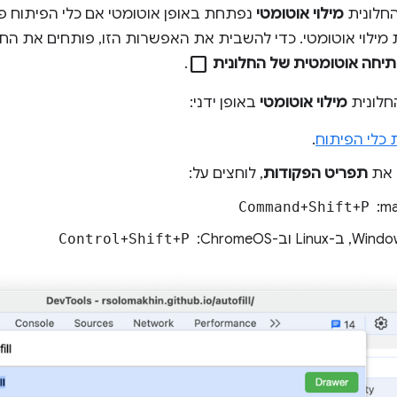
חלונית
מילוי אוטומטי
נפתחת באופן אוטומטי אם כלי הפיתוח פ
ילוי אוטומטי. כדי להשבית את האפשרות הזו, פותחים את החלו
check_box_outline_blank
יחה אוטומטית של החלונית
.
חלונית
מילוי אוטומטי
באופן ידני:
 כלי הפיתוח
.
 את
תפריט הפקודות
, לוחצים על:
 ‏
P
+
Shift
+
Command
Control
+
Shift
+
P