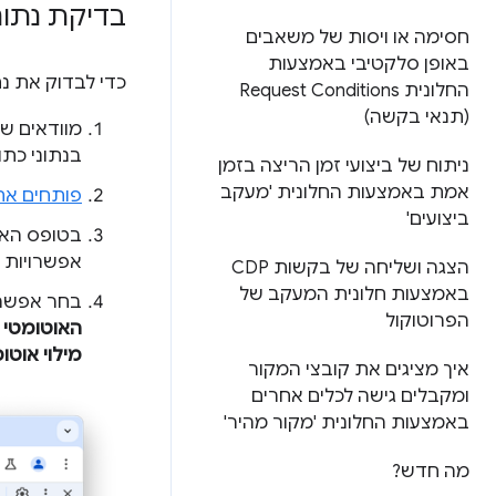
בדיקת נתונ
חסימה או ויסות של משאבים
באופן סלקטיבי באמצעות
כדי לבדוק את נת
החלונית Request Conditions
(תנאי בקשה)
מוודאים ש
בנתוני כת
ניתוח של ביצועי זמן הריצה בזמן
אמת באמצעות החלונית 'מעקב
פותחים את
ביצועים'
אפשרויות ל
הצגה ושליחה של בקשות CDP
באמצעות חלונית המעקב של
בחר אפשר
הפרוטוקול
האוטומטי
נ
מילוי אוטו
איך מציגים את קובצי המקור
ומקבלים גישה לכלים אחרים
באמצעות החלונית 'מקור מהיר'
מה חדש?