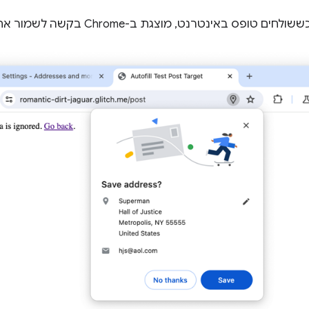
 באינטרנט, מוצגת ב-Chrome בקשה לשמור את פרטי הכתובת שהזנתם.