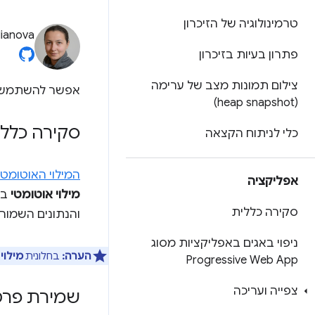
טרמינולוגיה של הזיכרון
lianova
פתרון בעיות בזיכרון
צילום תמונות מצב של ערימה
אפשר להשתמש 
(heap snapshot)
סקירה כללי
כלי לניתוח הקצאה
המילוי האוטומטי של e
אפליקציה
מילוי אוטומטי
סקירה כללית
והנתונים השמורי
ניפוי באגים באפליקציות מסוג
הערה:
בחלונית
מילוי
Progressive Web App
צפייה ועריכה
שמירת פרטי ה