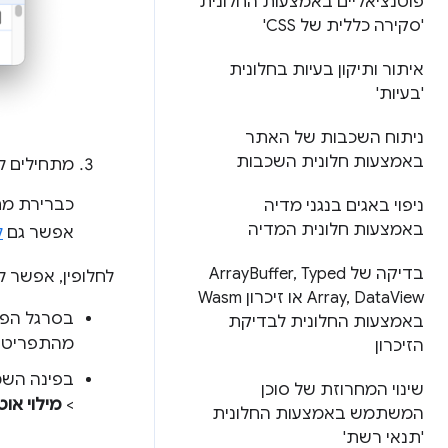
פוטנציאליים באמצעות החלונית
'סקירה כללית של CSS'
איתור ותיקון בעיות בחלונית
'בעיות'
ניתוח השכבות של האתר
באמצעות חלונית השכבות
מתחילים ל
כברירת מח
ניפוי באגים בנגני מדיה
באמצעות חלונית המדיה
אפשר גם
ל
בדיקה של Array
Typed
,
Buffer
לחלופין, אפשר 
Data
,
Array
View או זיכרון Wasm
בסרגל הפעו
באמצעות החלונית לבדיקת
מהתפריט 
הזיכרון
בפינה השמ
שינוי המחרוזת של סוכן
>
מילוי אוט
המשתמש באמצעות החלונית
'תנאי רשת'