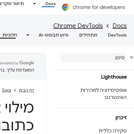
התאמה אישית של נתוני
Docs
תיאור מקרים
הביצועים באמצעות API
להרחבה
Chrome DevTools
Docs
מקבלים תובנות פרקטיות לגבי
DevTools
מתחילים
סיוע מבוסס-AI
חלוניות
ביצועי האתר
שמירת נתוני מעקב אחר
ביצועים
המועדפת עליך. בתרג
Lighthouse
אופטימיזציה למהירות
דף הבית
Docs
האינטרנט
מילוי 
זיכרון
כתובו
סקירה כללית