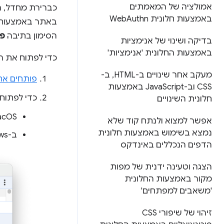
אמולציה של המאמתים
כברירת מחדל, ה
באמצעות חלונית Web
Authn
באתר באמצעות מ
הסימון בתיבה
פת
בדיקה ושינוי של אנימציות
באמצעות החלונית 'אנימציות'
כדי לפתוח את ה
מעקב אחר שינויים ב-HTML
,
ב-
פותחים את
CSS וב-Java
Script באמצעות
כדי לפתוח
חלונית השינויים
macOS:
אפשר למצוא ולנתח קוד שלא
נמצא בשימוש באמצעות חלונית
ב-Windows, ב-Linux וב-ChromeOS: ‏
הדפים הנכללים באינדקס
הצגה וטעינה ידנית של מפות
מקור באמצעות החלונית
'משאבים למפתחים'
זיהוי של שיפורי CSS