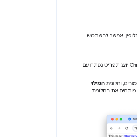
Chro. לחלופין, אפשר להשתמש
בטופס האינטרנט של הכתובת בדף הדגמה, ממקדים שדה טופס. ב-Chrome יוצג תפריט נפתח עם
רים, וחלונית
המילוי
 פותחים את החלונית