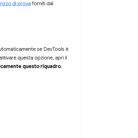
dirizzo di prova
forniti dal
automaticamente se DevTools è
tivare questa opzione, apri il
icamente questo riquadro
.