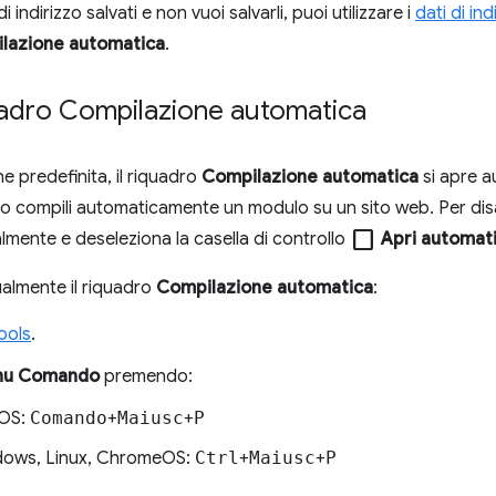
i indirizzo salvati e non vuoi salvarli, puoi utilizzare i
dati di in
lazione automatica
.
quadro Compilazione automatica
e predefinita, il riquadro
Compilazione automatica
si apre 
 compili automaticamente un modulo su un sito web. Per disat
check_box_outline_blank
mente e deseleziona la casella di controllo
Apri automat
almente il riquadro
Compilazione automatica
:
ools
.
u Comando
premendo:
OS:
Comando
+
Maiusc
+
P
ows, Linux, ChromeOS:
Ctrl
+
Maiusc
+
P