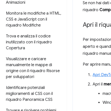
Animazioni
Se non hai dati d
riquadro
Compi
Monitora le modifiche a HTML
,
CSS e Java
Script con il
Apri il ri
riquadro Modifiche
Trova e analizza il codice
Per impostazion
inutilizzato con il riquadro
aperto e quando
Copertura
riquadro manual
Visualizzare e caricare
Per aprire manu
manualmente le mappe di
origine con il riquadro Risorse
Apri DevT
per sviluppatori
Apri il
men
Identificare potenziali
mac
miglioramenti al CSS con il
riquadro Panoramica CSS
Wind
Trovare e risolvere problemi