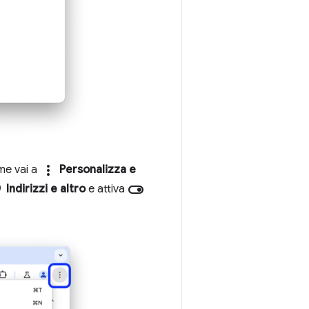
more_vert
ome vai a
Personalizza e
_on
toggle_on
Indirizzi e altro
e attiva