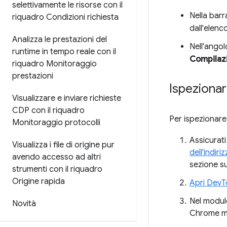
selettivamente le risorse con il
Nella barra
riquadro Condizioni richiesta
dall'elenc
Analizza le prestazioni del
Nell'angol
runtime in tempo reale con il
Compilaz
riquadro Monitoraggio
prestazioni
Ispezionar
Visualizzare e inviare richieste
CDP con il riquadro
Per ispezionare
Monitoraggio protocolli
Assicurati
Visualizza i file di origine pur
dell'indiri
avendo accesso ad altri
sezione s
strumenti con il riquadro
Origine rapida
Apri DevT
Nel modulo
Novità
Chrome mo