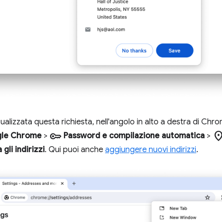
ualizzata questa richiesta, nell'angolo in alto a destra di Chr
key
location
gle Chrome
>
Password e compilazione automatica
>
gli indirizzi
. Qui puoi anche
aggiungere nuovi indirizzi
.