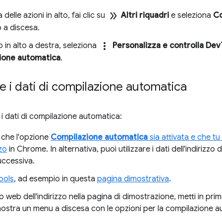
double_arrow
 delle azioni in alto, fai clic su
Altri riquadri
e seleziona
C
o a discesa.
more_vert
o in alto a destra, seleziona
Personalizza e controlla Dev
ione automatica
.
e i dati di compilazione automatica
 i dati di compilazione automatica:
 che l'opzione
Compilazione automatica
sia attivata e che tu
zzo
in Chrome. In alternativa, puoi utilizzare i dati dell'indirizzo
uccessiva.
ools
, ad esempio in questa
pagina dimostrativa
.
 web dell'indirizzo nella pagina di dimostrazione, metti in p
stra un menu a discesa con le opzioni per la compilazione au