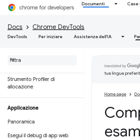
Documenti
Case 
Memoria
Panoramica
Docs
Chrome DevTools
DevTools
Per iniziare
Assistenza dell'IA
Pa
Terminologia della memoria
Risolvere i problemi di memoria
Registra snapshot dell'heap
tua lingua preferi
Strumento Profiler di
allocazione
Home page
Do
Comp
Applicazione
Panoramica
esami
Esegui il debug di app web