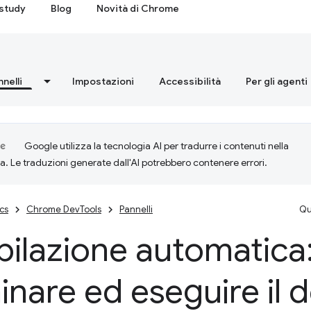
study
Blog
Novità di Chrome
nnelli
Impostazioni
Accessibilità
Per gli agenti
Google utilizza la tecnologia AI per tradurre i contenuti nella
ta. Le traduzioni generate dall'AI potrebbero contenere errori.
cs
Chrome DevTools
Pannelli
Qu
ilazione automatica
nare ed eseguire il 