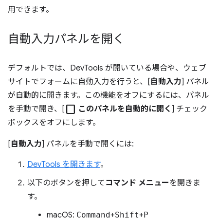
用できます。
自動入力パネルを開く
デフォルトでは、DevTools が開いている場合や、ウェブ
サイトでフォームに自動入力を行うと、[
自動入力
] パネル
が自動的に開きます。この機能をオフにするには、パネル
check_box_outline_blank
を手動で開き、[
このパネルを自動的に開く
] チェック
ボックスをオフにします。
[
自動入力
] パネルを手動で開くには:
DevTools を開きます
。
以下のボタンを押して
コマンド メニュー
を開きま
す。
macOS:
Command
+
Shift
+
P