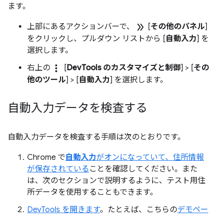
ます。
double_arrow
上部にあるアクションバーで、
[
その他のパネル
]
をクリックし、プルダウン リストから [
自動入力
] を
選択します。
more_vert
右上の
[
DevTools のカスタマイズと制御
] > [
その
他のツール
] > [
自動入力
] を選択します。
自動入力データを検査する
自動入力データを検査する手順は次のとおりです。
Chrome で
自動入力
がオンになっていて、住所情報
が保存されている
ことを確認してください。また
は、次のセクションで説明するように、テスト用住
所データを使用することもできます。
DevTools を開きます
。たとえば、こちらの
デモペー