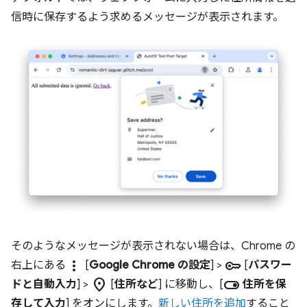
信時に保存するよう求めるメッセージが表示されます。
そのようなメッセージが表示されない場合は、Chrome の
more_vert
key
右上にある
[
Google Chrome の設定
] >
[
パスワー
location_on
toggle_on
ドと自動入力
] >
[
住所など
] に移動し、[
住所を保
存して入力
] をオンにします。
新しい住所を追加
すること