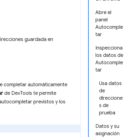
Abre el
panel
Autocomple
tar
direcciones guardada en
Inspecciona
los datos de
Autocomple
tar
Usa datos
de completar automáticamente
de
ar
de DevTools te permite
direccione
 autocompletar previstos y los
s de
prueba
Datos y su
asignación