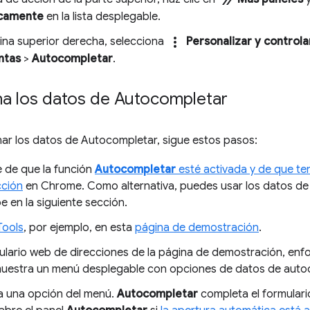
double_arrow
camente
en la lista desplegable.
more_vert
uina superior derecha, selecciona
Personalizar y control
ntas
>
Autocompletar
.
na los datos de Autocompletar
ar los datos de Autocompletar, sigue estos pasos:
 de que la función
Autocompletar
esté activada y de que te
cción
en Chrome. Como alternativa, puedes usar los datos de
e en la siguiente sección.
Tools
, por ejemplo, en esta
página de demostración
.
mulario web de direcciones de la página de demostración, enf
estra un menú desplegable con opciones de datos de auto
a una opción del menú.
Autocompletar
completa el formulari