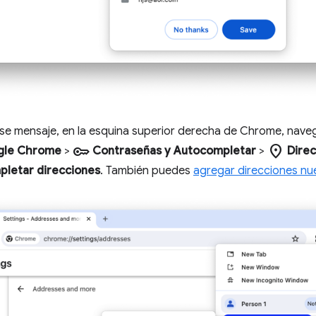
ese mensaje, en la esquina superior derecha de Chrome, nave
key
location_on
gle Chrome
>
Contraseñas y Autocompletar
>
Direc
pletar direcciones
. También puedes
agregar direcciones nu