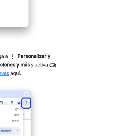
more_vert
ga a
Personalizar y
toggle_on
ciones y más
y activa
evas
aquí.