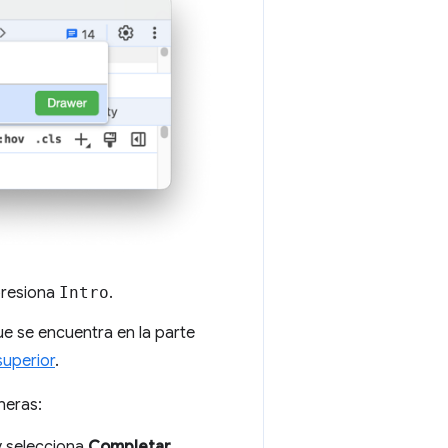
presiona
Intro
.
e se encuentra en la parte
superior
.
neras:
 selecciona
Completar