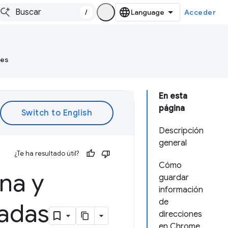
/
Acceder
tes
En esta
página
Descripción
general
¿Te ha resultado útil?
Cómo
na y
guardar
información
de
dadas
direcciones
en Chrome