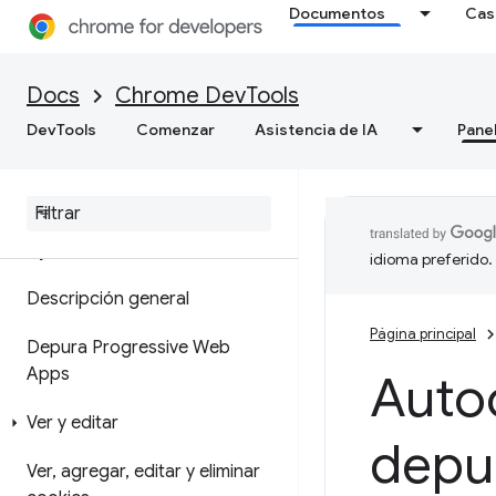
Documentos
Cas
de memoria
Cómo grabar instantáneas de
Docs
Chrome DevTools
montón
DevTools
Comenzar
Asistencia de IA
Pane
Herramienta de generación de
perfiles de asignación
Aplicación
idioma preferido.
Descripción general
Página principal
Depura Progressive Web
Apps
Auto
Ver y editar
depu
Ver
,
agregar
,
editar y eliminar