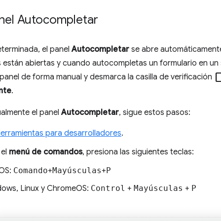
anel Autocompletar
terminada, el panel
Autocompletar
se abre automáticamente 
 están abiertas y cuando autocompletas un formulario en un s
check_box_out
 panel de forma manual y desmarca la casilla de verificación
nte
.
ualmente el panel
Autocompletar
, sigue estos pasos:
Herramientas para desarrolladores
.
 el
menú de comandos
, presiona las siguientes teclas:
OS:
Comando
+
Mayúsculas
+
P
ows, Linux y ChromeOS:
Control
+
Mayúsculas
+
P