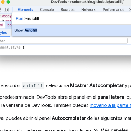
a escribir
autofill
, selecciona
Mostrar Autocompletar
y 
predeterminada, DevTools abre el panel en el
panel lateral
qu
de la ventana de DevTools. También puedes
moverlo a la parte 
a, puedes abrir el panel
Autocompletar
de las siguientes ma
a de acción de la parte superior, haz clic en
Más paneles
y