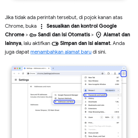
Jika tidak ada perintah tersebut, di pojok kanan atas
more_vert
Chrome, buka
Sesuaikan dan kontrol Google
key
location_on
Chrome
>
Sandi dan Isi Otomatis
>
Alamat dan
toggle_on
lainnya
, lalu aktifkan
Simpan dan isi alamat
. Anda
juga dapat
menambahkan alamat baru
di sini.