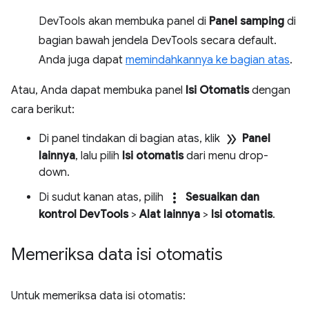
DevTools akan membuka panel di
Panel samping
di
bagian bawah jendela DevTools secara default.
Anda juga dapat
memindahkannya ke bagian atas
.
Atau, Anda dapat membuka panel
Isi Otomatis
dengan
cara berikut:
double_arrow
Di panel tindakan di bagian atas, klik
Panel
lainnya
, lalu pilih
Isi otomatis
dari menu drop-
down.
more_vert
Di sudut kanan atas, pilih
Sesuaikan dan
kontrol DevTools
>
Alat lainnya
>
Isi otomatis
.
Memeriksa data isi otomatis
Untuk memeriksa data isi otomatis: