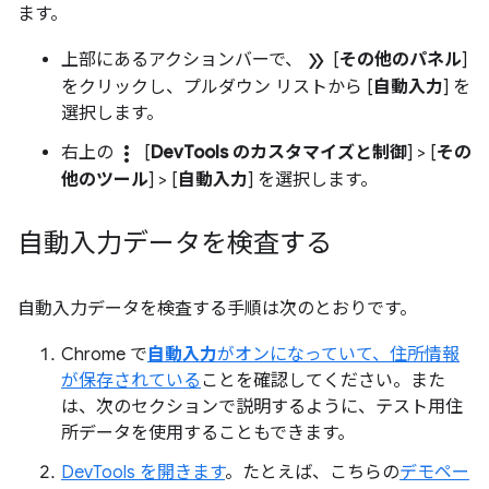
ます。
double_arrow
上部にあるアクションバーで、
[
その他のパネル
]
をクリックし、プルダウン リストから [
自動入力
] を
選択します。
more_vert
右上の
[
DevTools のカスタマイズと制御
] > [
その
他のツール
] > [
自動入力
] を選択します。
自動入力データを検査する
自動入力データを検査する手順は次のとおりです。
Chrome で
自動入力
がオンになっていて、住所情報
が保存されている
ことを確認してください。また
は、次のセクションで説明するように、テスト用住
所データを使用することもできます。
DevTools を開きます
。たとえば、こちらの
デモペー