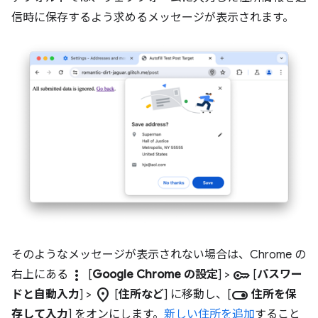
信時に保存するよう求めるメッセージが表示されます。
そのようなメッセージが表示されない場合は、Chrome の
more_vert
key
右上にある
[
Google Chrome の設定
] >
[
パスワー
location_on
toggle_on
ドと自動入力
] >
[
住所など
] に移動し、[
住所を保
存して入力
] をオンにします。
新しい住所を追加
すること