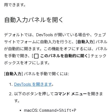
用できます。
自動入力パネルを開く
デフォルトでは、DevTools が開いている場合や、ウェブ
サイトでフォームに自動入力を行うと、[
自動入力
] パネル
が自動的に開きます。この機能をオフにするには、パネル
check_box_outline_blank
を手動で開き、[
このパネルを自動的に開く
] チェック
ボックスをオフにします。
[
自動入力
] パネルを手動で開くには:
DevTools を開きます
。
以下のボタンを押して
コマンド メニュー
を開きま
す。
macOS:
Command
+
Shift
+
P