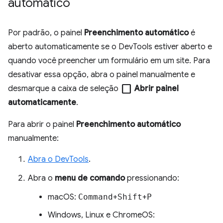
automático
Por padrão, o painel
Preenchimento automático
é
aberto automaticamente se o DevTools estiver aberto e
quando você preencher um formulário em um site. Para
desativar essa opção, abra o painel manualmente e
check_box_outline_blank
desmarque a caixa de seleção
Abrir painel
automaticamente
.
Para abrir o painel
Preenchimento automático
manualmente:
Abra o DevTools
.
Abra o
menu de comando
pressionando:
macOS:
Command
+
Shift
+
P
Windows, Linux e ChromeOS: