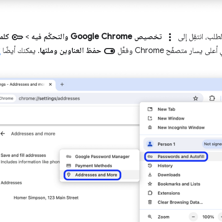
key
more_vert
لطلب، انتقِل إلى
تخصيص Google Chrome والتحكّم فيه
>
كلما
toggle_on
لى يسار متصفّح Chrome وفعِّل
حفظ العناوين وملئها
. يمكنك أيضًا
إ