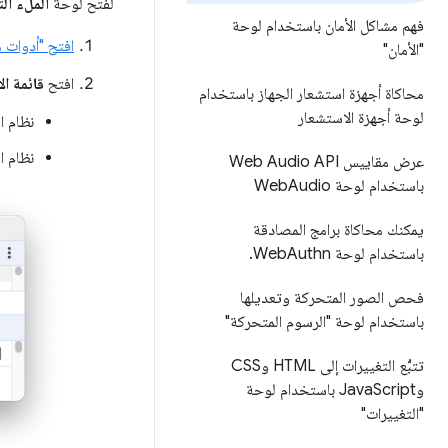
لفتح لوحة
الملء الت
فهم مشاكل الأمان باستخدام لوحة
افتح "أدوات م
"الأمان"
افتح
قائمة ال
محاكاة أجهزة استشعار الجهاز باستخدام
لوحة أجهزة الاستشعار
نظام التش
نظام التشغيل dows
عرض مقاييس Web Audio API
باستخدام لوحة Web
Audio
يمكنك محاكاة برامج المصادقة
باستخدام لوحة Web
Authn
.
فحص الصور المتحركة وتعديلها
باستخدام لوحة "الرسوم المتحركة"
تتبُّع التغييرات إلى HTML وCSS
وJava
Script باستخدام لوحة
"التغييرات"