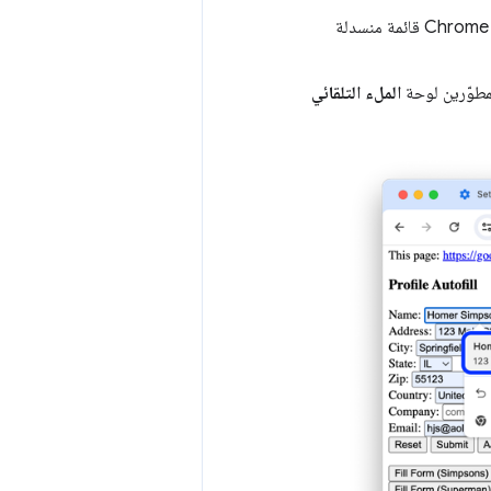
في نموذج الويب الخاص بالعنوان في صفحة العرض التجريبية، ركِّز على حقل نموذج. يعرض Chrome قائمة منسدلة
لمطوّرين لوحة
الملء التلقائي