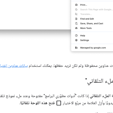
انات عناوين محفوظة ولم تكن تريد حفظها، يمكنك استخدام
بيانات عناوين اختبا
لء التلقائي"
ة
الملء التلقائي
إذا كانت "أدوات مطوّري البرامج" مفتوحة وعند ملء نموذج تلقائ
check_box_outline_blank
دويًا وأزِل العلامة من مربّع الاختيار
فتح هذه اللوحة تلقائيًا
.