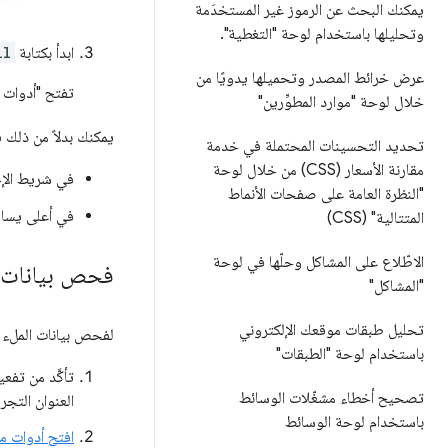
يمكنك البحث عن الرموز غير المستخدَمة
وتحليلها باستخدام لوحة "التغطية"
.
ابدأ بكتابة
ll
عرض خرائط المصدر وتحميلها يدويًا من
تفتح "أدوات 
خلال لوحة "موارد المطوِّرين"
يمكنك بدلاً من ذلك
تحديد التحسينات المحتملة في خدمة
مقارنة الأسعار (CSS) من خلال لوحة
في شريط الإج
"النظرة العامة على صفحات الأنماط
في أعلى يسار
المتتالية" (CSS)
الاطّلاع على المشاكل وحلّها في لوحة
فحص بيانات ال
"المشاكل"
تحليل طبقات موقعك الإلكتروني
لفحص بيانات الملء ا
باستخدام لوحة "الطبقات"
تأكَّد من تفع
تصحيح أخطاء مشغّلات الوسائط
العنوان التجر
باستخدام لوحة الوسائط
افتح أدوات مط