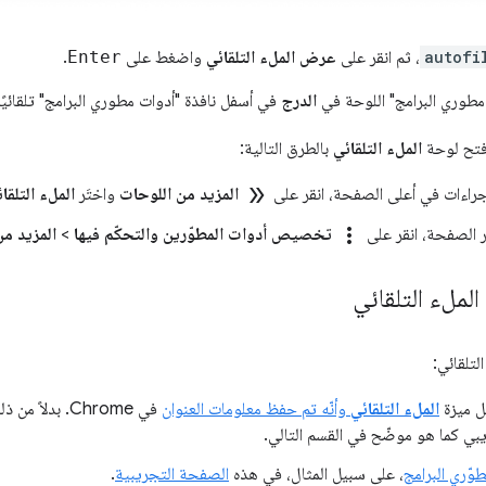
autofi
، ثم انقر على
عرض الملء التلقائي
واضغط على
Enter
.
مطوري البرامج" اللوحة في
الدرج
في أسفل نافذة "أدوات مطوري البرامج" تلقائيًا
 فتح لوحة
الملء التلقائي
بالطرق التالية:
double_arrow
راءات في أعلى الصفحة، انقر على
المزيد من اللوحات
واختَر
الملء التلقا
more_vert
 الصفحة، انقر على
تخصيص أدوات المطوّرين والتحكّم فيها
>
المزيد من
ملء التلقائي
لتلقائي:
يل ميزة
الملء التلقائي
وأنّه تم حفظ معلومات العنوان
في Chrome. بدل
يبي كما هو موضّح في القسم التالي.
وّري البرامج
، على سبيل المثال، في هذه
الصفحة التجريبية
.