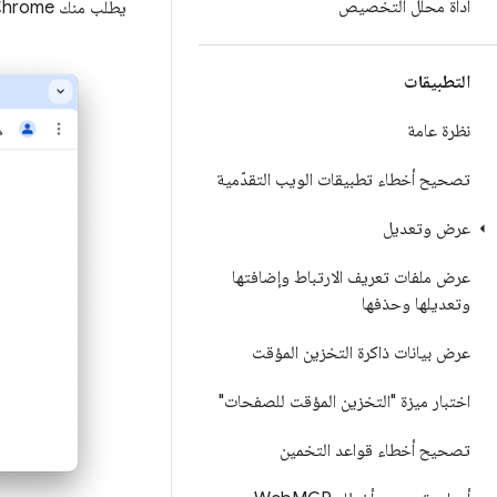
أداة محلّل التخصيص
يطلب منك Chrome تلقائيًا حفظ معلومات العنوان التي أدخلتها في نموذج ويب عند إرساله.
التطبيقات
نظرة عامة
تصحيح أخطاء تطبيقات الويب التقدّمية
عرض وتعديل
عرض ملفات تعريف الارتباط وإضافتها
وتعديلها وحذفها
عرض بيانات ذاكرة التخزين المؤقت
اختبار ميزة "التخزين المؤقت للصفحات"
تصحيح أخطاء قواعد التخمين