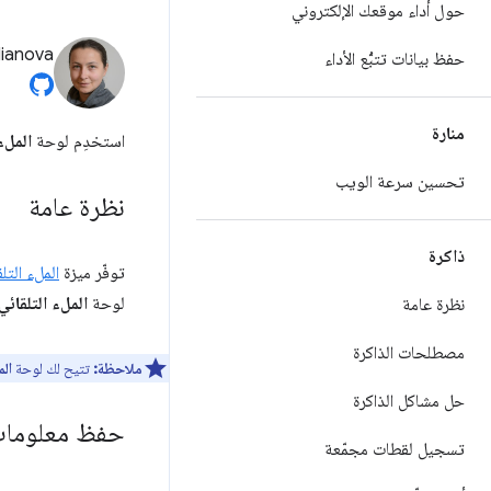
حول أداء موقعك الإلكتروني
lianova
حفظ بيانات تتبُّع الأداء
منارة
استخدِم لوحة
الملء
تحسين سرعة الويب
نظرة عامة
ذاكرة
توفّر ميزة
الملء التلقائ
لوحة
الملء التلقائي
نظرة عامة
مصطلحات الذاكرة
ملاحظة:
تتيح لك لوحة
الم
حل مشاكل الذاكرة
حفظ معلومات الع
تسجيل لقطات مجمّعة