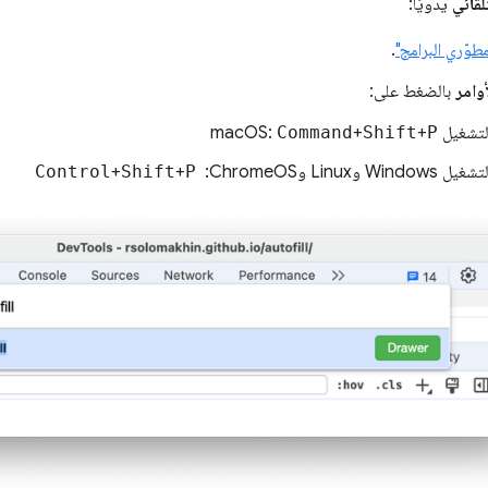
لقائي
يدويًا:
طوّري البرامج"
.
أوامر
بالضغط على:
غيل macOS:
P
+
Shift
+
Command
Win وLinux وChromeOS: ‏
P
+
Shift
+
Control