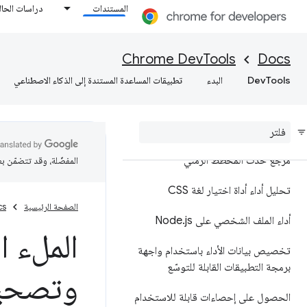
المستندات
دراسات الحال
نظرة عامة
تحليل أداء وقت التشغيل
Chrome DevTools
Docs
DevTools
البدء
تطبيقات المساعدة المستندة إلى الذكاء الاصطناعي
إضافة تعليقات توضيحية إلى نتائج
الأداء ومشاركتها
مرجع الميزات
مرجع حدث المخطط الزمني
المفضّلة، وقد تتضمّن ب
تحليل أداء أداة اختيار لغة CSS
الصفحة الرئيسية
cs
أداء الملف الشخصي على Node
js
.
الملء ا
تخصيص بيانات الأداء باستخدام واجهة
برمجة التطبيقات القابلة للتوسّع
وتصحيح
الحصول على إحصاءات قابلة للاستخدام