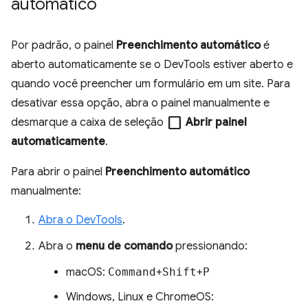
automático
Por padrão, o painel
Preenchimento automático
é
aberto automaticamente se o DevTools estiver aberto e
quando você preencher um formulário em um site. Para
desativar essa opção, abra o painel manualmente e
check_box_outline_blank
desmarque a caixa de seleção
Abrir painel
automaticamente
.
Para abrir o painel
Preenchimento automático
manualmente:
Abra o DevTools
.
Abra o
menu de comando
pressionando:
macOS:
Command
+
Shift
+
P
Windows, Linux e ChromeOS: