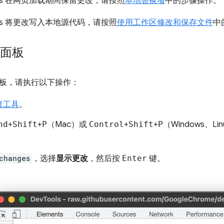
ools 在网页加载期间保留更改，请按照
本地替换项
中的步骤操作。
ools 将更改写入本地源代码，请按照
使用工作区修改和保存文件
中
”面板
板，请执行以下操作：
者工具
。
nd
+
Shift
+
P
（Mac）或
Control
+
Shift
+
P
（Windows、Li
changes
，选择
显示更改
，然后按
Enter
键。