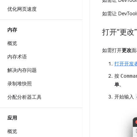
如需让 DevT
优化网页速度
如需让 DevT
内存
打开“更改
概览
如需打开
更改
面
内存术语
打开开发
解决内存问题
按
Comma
录制堆快照
单
。
开始输入
分配分析器工具
应用
概览