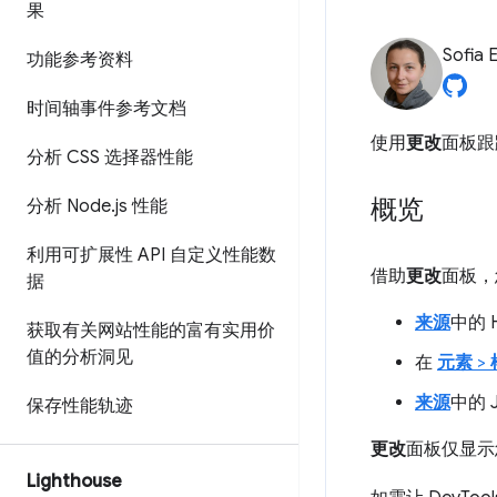
果
Sofia 
功能参考资料
时间轴事件参考文档
使用
更改
面板跟
分析 CSS 选择器性能
概览
分析 Node
.
js 性能
利用可扩展性 API 自定义性能数
借助
更改
面板，
据
来源
中的 
获取有关网站性能的富有实用价
值的分析洞见
在
元素
>
来源
中的 J
保存性能轨迹
更改
面板仅显示
Lighthouse