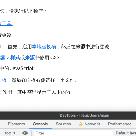
改，请执行以下操作：
者工具
。
行更改：
ML：首先，启用
本地替换项
，然后在
来源
中进行更改
元素
>
样式
或
来源
中使用 CSS
中的 JavaScript
面板
，然后在面板右侧选择一个文件。
f
输出，其中突出显示了以下内容：