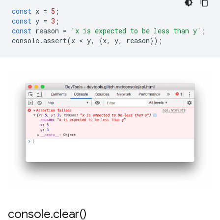
const
x
=
5
;
const
y
=
3
;
const
reason
=
'x is expected to be less than y'
;
console
.
assert
(
x
 < 
y
,
{
x
,
y
,
reason
});
console
.
clear(
)