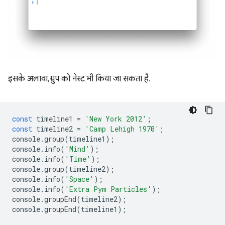
इसके अलावा, ग्रुप को नेस्ट भी किया जा सकता है.
const
timeline1
=
'New York 2012'
;
const
timeline2
=
'Camp Lehigh 1970'
;
console
.
group
(
timeline1
);
console
.
info
(
'Mind'
);
console
.
info
(
'Time'
);
console
.
group
(
timeline2
);
console
.
info
(
'Space'
);
console
.
info
(
'Extra Pym Particles'
);
console
.
groupEnd
(
timeline2
);
console
.
groupEnd
(
timeline1
);