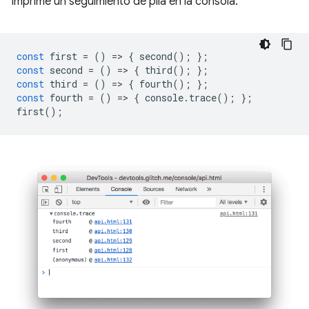
Imprime un seguimiento de pila en la consola.
const
first
=
()
=
>
{
second
();
};
const
second
=
()
=
>
{
third
();
};
const
third
=
()
=
>
{
fourth
();
};
const
fourth
=
()
=
>
{
console
.
trace
();
};
first
();