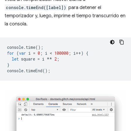
console.timeEnd([label])
para detener el
temporizador y, luego, imprime el tiempo transcurrido en
la consola.
console
.
time
();
for
(
var
i
=
0
;
i
 < 
100000
;
i
++
)
{
let
square
=
i
**
2
;
}
console
.
timeEnd
();