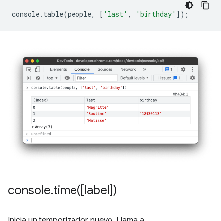
console
.
table
(
people
,
[
'last'
,
'birthday'
]);
console
.
time(
[label])
Inicia un temporizador nuevo. Llama a