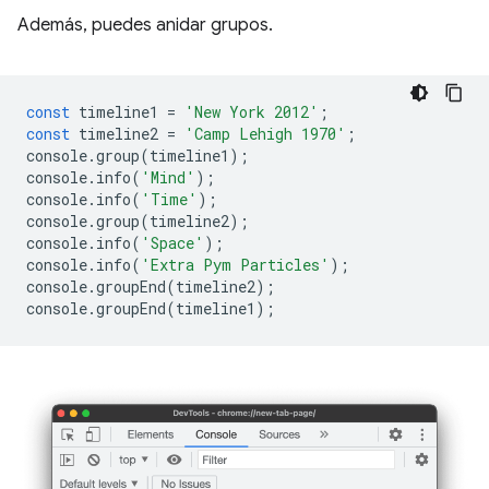
Además, puedes anidar grupos.
const
timeline1
=
'New York 2012'
;
const
timeline2
=
'Camp Lehigh 1970'
;
console
.
group
(
timeline1
);
console
.
info
(
'Mind'
);
console
.
info
(
'Time'
);
console
.
group
(
timeline2
);
console
.
info
(
'Space'
);
console
.
info
(
'Extra Pym Particles'
);
console
.
groupEnd
(
timeline2
);
console
.
groupEnd
(
timeline1
);