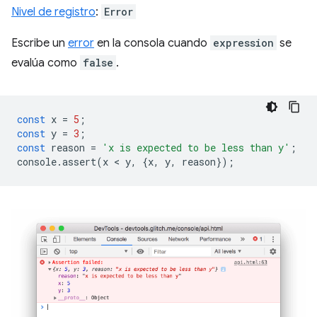
Nivel de registro
:
Error
Escribe un
error
en la consola cuando
expression
se
evalúa como
false
.
const
x
=
5
;
const
y
=
3
;
const
reason
=
'x is expected to be less than y'
;
console
.
assert
(
x
 < 
y
,
{
x
,
y
,
reason
});