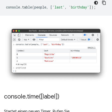
console
.
table
(
people
,
[
'last'
,
'birthday'
]);
console
.
time(
[label])
Startet einen neuen Timer. Rufen Sie