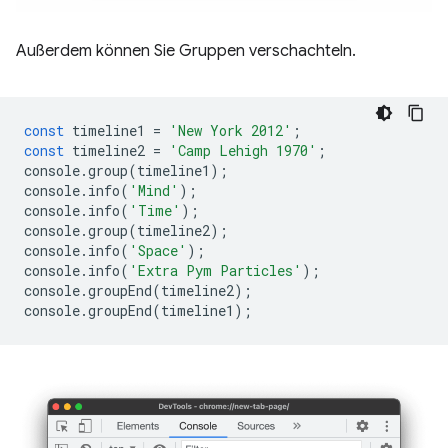
Außerdem können Sie Gruppen verschachteln.
const
timeline1
=
'New York 2012'
;
const
timeline2
=
'Camp Lehigh 1970'
;
console
.
group
(
timeline1
);
console
.
info
(
'Mind'
);
console
.
info
(
'Time'
);
console
.
group
(
timeline2
);
console
.
info
(
'Space'
);
console
.
info
(
'Extra Pym Particles'
);
console
.
groupEnd
(
timeline2
);
console
.
groupEnd
(
timeline1
);