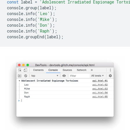
const
label
=
'Adolescent Irradiated Espionage Torto
console
.
group
(
label
);
console
.
info
(
'Leo'
);
console
.
info
(
'Mike'
);
console
.
info
(
'Don'
);
console
.
info
(
'Raph'
);
console
.
groupEnd
(
label
);