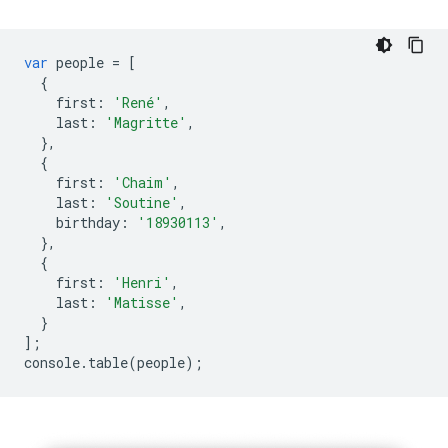
var
people
=
[
{
first
:
'René'
,
last
:
'Magritte'
,
},
{
first
:
'Chaim'
,
last
:
'Soutine'
,
birthday
:
'18930113'
,
},
{
first
:
'Henri'
,
last
:
'Matisse'
,
}
];
console
.
table
(
people
);