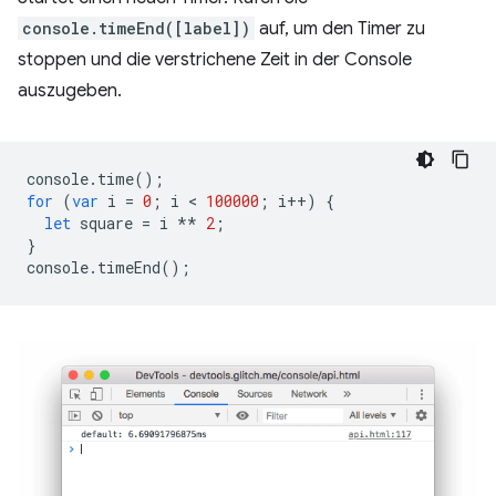
console.timeEnd([label])
auf, um den Timer zu
stoppen und die verstrichene Zeit in der Console
auszugeben.
console
.
time
();
for
(
var
i
=
0
;
i
 < 
100000
;
i
++
)
{
let
square
=
i
**
2
;
}
console
.
timeEnd
();