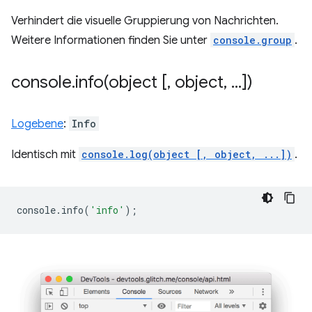
Verhindert die visuelle Gruppierung von Nachrichten.
Weitere Informationen finden Sie unter
console.group
.
console
.
info(
object [
,
object
,
.
.
.
])
Logebene
:
Info
Identisch mit
console.log(object [, object, ...])
.
console
.
info
(
'info'
);