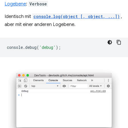
Logebene
:
Verbose
Identisch mit
console.log(object [, object, ...])
,
aber mit einer anderen Logebene.
console
.
debug
(
'debug'
);