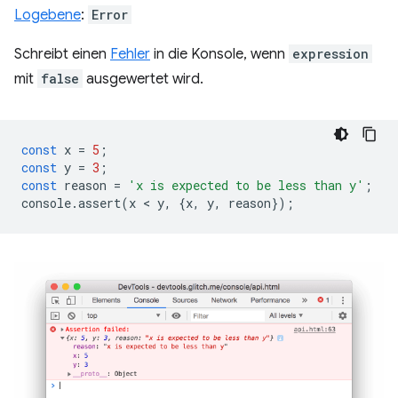
Logebene
:
Error
Schreibt einen
Fehler
in die Konsole, wenn
expression
mit
false
ausgewertet wird.
const
x
=
5
;
const
y
=
3
;
const
reason
=
'x is expected to be less than y'
;
console
.
assert
(
x
 < 
y
,
{
x
,
y
,
reason
});