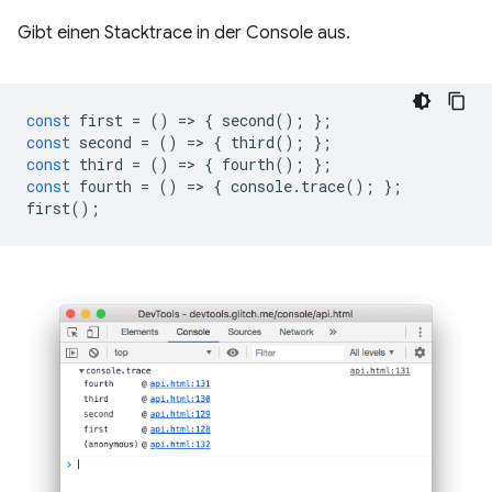
Gibt einen Stacktrace in der Console aus.
const
first
=
()
=
>
{
second
();
};
const
second
=
()
=
>
{
third
();
};
const
third
=
()
=
>
{
fourth
();
};
const
fourth
=
()
=
>
{
console
.
trace
();
};
first
();