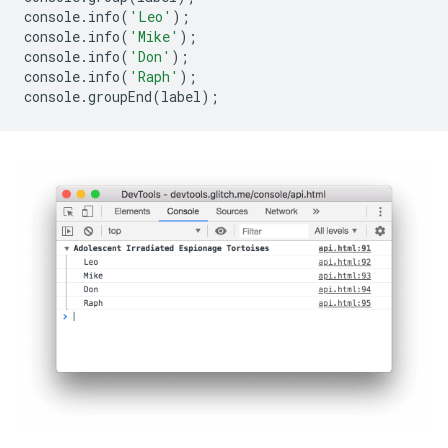
console
.
info
(
'Leo'
);
console
.
info
(
'Mike'
);
console
.
info
(
'Don'
);
console
.
info
(
'Raph'
);
console
.
groupEnd
(
label
);