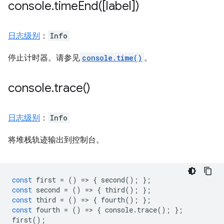
console
.
timeEnd(
[label])
日志级别
：
Info
停止计时器。请参见
console.time()
。
console
.
trace(
)
日志级别
：
Info
将堆栈轨迹输出到控制台。
const
first
=
()
=
>
{
second
();
};
const
second
=
()
=
>
{
third
();
};
const
third
=
()
=
>
{
fourth
();
};
const
fourth
=
()
=
>
{
console
.
trace
();
};
first
();