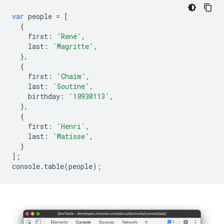
var
people
=
[
{
first
:
'René'
,
last
:
'Magritte'
,
},
{
first
:
'Chaim'
,
last
:
'Soutine'
,
birthday
:
'18930113'
,
},
{
first
:
'Henri'
,
last
:
'Matisse'
,
}
];
console
.
table
(
people
);