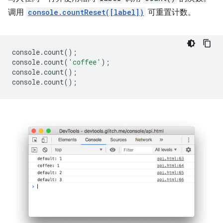
调用
console.countReset([label])
可重置计数。
console
.
count
();
console
.
count
(
'coffee'
);
console
.
count
();
console
.
count
();