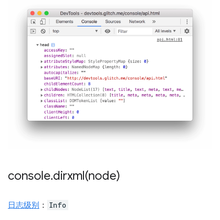
console
.
dirxml(
node)
日志级别
：
Info