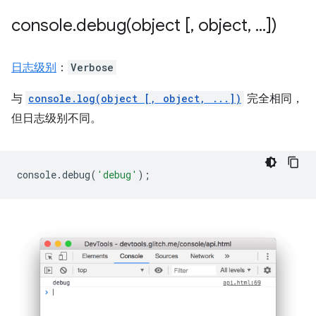
console
.
debug(
object [
,
object
,
.
.
.
])
日志级别
：
Verbose
与
console.log(object [, object, ...])
完全相同，
但日志级别不同。
console
.
debug
(
'debug'
);