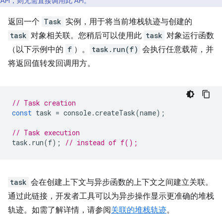
API，则无需直接调用此 API。
返回一个
Task
实例，用于将当前堆栈轨迹与创建的
task
对象相关联。您稍后可以使用此
task
对象运行函数
（以下示例中的
f
）。
task.run(f)
会执行任意载荷，并
将返回值转发回调用方。
// Task creation
const
task
=
console
.
createTask
(
name
);
// Task execution
task
.
run
(
f
);
// instead of f();
task
会在创建上下文与异步函数的上下文之间建立关联。
通过此链接，开发者工具可以为异步操作显示更准确的堆栈
轨迹。如需了解详情，请参阅
关联的堆栈轨迹
。