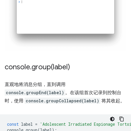
console
.
group(
label)
直观地将消息分组，直到调用
console.groupEnd(label)
。在该组首次记录到控制台
时，使用
console.groupCollapsed(label)
将其收起。
const
label
=
'Adolescent Irradiated Espionage Torto
console
.
group
(
label
);