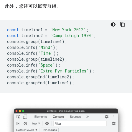
此外，您还可以嵌套群组。
const
timeline1
=
'New York 2012'
;
const
timeline2
=
'Camp Lehigh 1970'
;
console
.
group
(
timeline1
);
console
.
info
(
'Mind'
);
console
.
info
(
'Time'
);
console
.
group
(
timeline2
);
console
.
info
(
'Space'
);
console
.
info
(
'Extra Pym Particles'
);
console
.
groupEnd
(
timeline2
);
console
.
groupEnd
(
timeline1
);