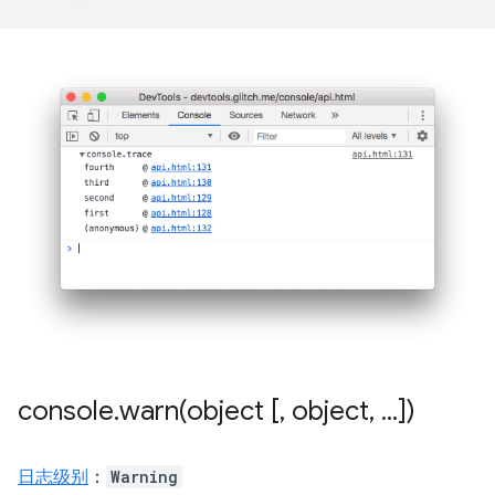
console
.
warn(
object [
,
object
,
.
.
.
])
日志级别
：
Warning