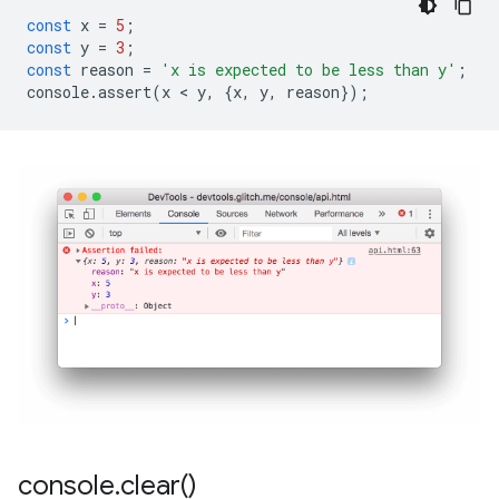
const
x
=
5
;
const
y
=
3
;
const
reason
=
'x is expected to be less than y'
;
console
.
assert
(
x
 < 
y
,
{
x
,
y
,
reason
});
console
.
clear(
)