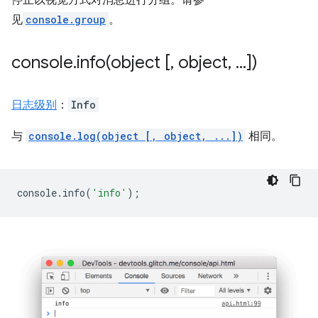
见
console.group
。
console
.
info(
object [
,
object
,
.
.
.
])
日志级别
：
Info
与
console.log(object [, object, ...])
相同。
console
.
info
(
'info'
);