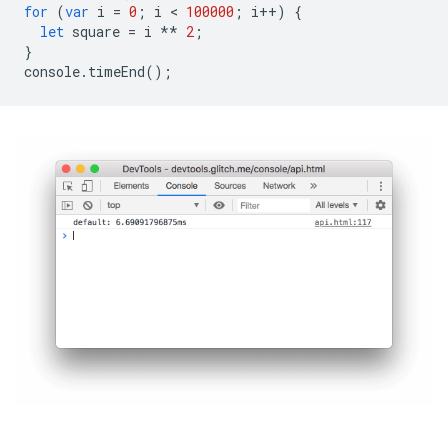
for
(
var
i
=
0
;
i
 < 
100000
;
i
++
)
{
let
square
=
i
**
2
;
}
console
.
timeEnd
();