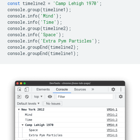
const
timeline2
=
'Camp Lehigh 1970'
;
console
.
group
(
timeline1
);
console
.
info
(
'Mind'
);
console
.
info
(
'Time'
);
console
.
group
(
timeline2
);
console
.
info
(
'Space'
);
console
.
info
(
'Extra Pym Particles'
);
console
.
groupEnd
(
timeline2
);
console
.
groupEnd
(
timeline1
);