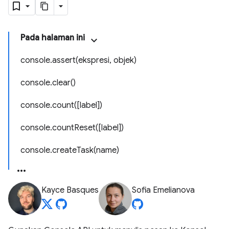
Pada halaman ini
console.assert(ekspresi, objek)
console.clear()
console.count([label])
console.countReset([label])
console.createTask(name)
Kayce Basques
Sofia Emelianova