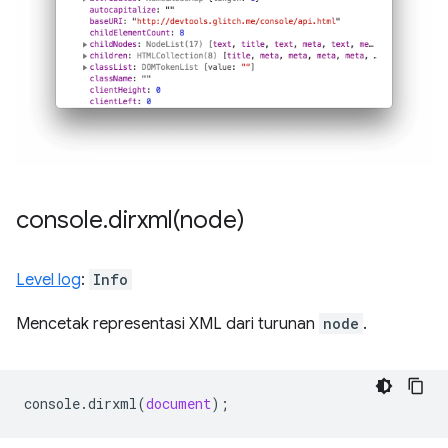
console
.
dirxml(
node)
Level log
:
Info
Mencetak representasi XML dari turunan
node
.
console
.
dirxml
(
document
);