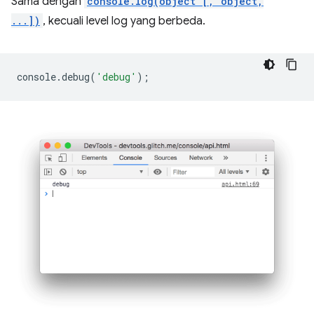
Sama dengan
console.log(object [, object,
...])
, kecuali level log yang berbeda.
console
.
debug
(
'debug'
);