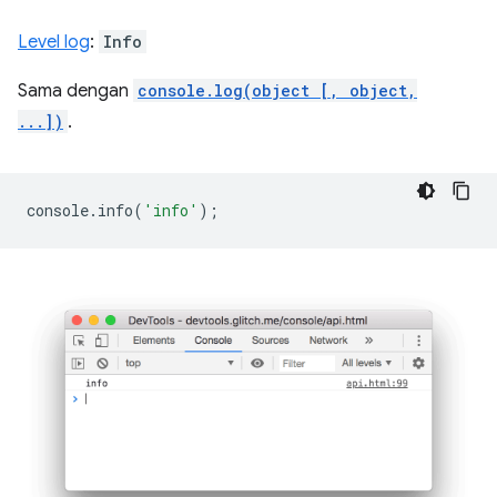
Level log
:
Info
Sama dengan
console.log(object [, object,
...])
.
console
.
info
(
'info'
);