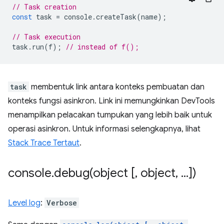
// Task creation
const
task
=
console
.
createTask
(
name
);
// Task execution
task
.
run
(
f
);
// instead of f();
task
membentuk link antara konteks pembuatan dan
konteks fungsi asinkron. Link ini memungkinkan DevTools
menampilkan pelacakan tumpukan yang lebih baik untuk
operasi asinkron. Untuk informasi selengkapnya, lihat
Stack Trace Tertaut
.
console
.
debug(
object [
,
object
,
.
.
.
])
Level log
:
Verbose