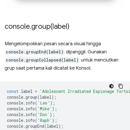
console
.
group(
label)
Mengelompokkan pesan secara visual hingga
console.groupEnd(label)
dipanggil. Gunakan
console.groupCollapsed(label)
untuk menciutkan
grup saat pertama kali dicatat ke Konsol.
const
label
=
'Adolescent Irradiated Espionage Torto
console
.
group
(
label
);
console
.
info
(
'Leo'
);
console
.
info
(
'Mike'
);
console
.
info
(
'Don'
);
console
.
info
(
'Raph'
);
console
.
groupEnd
(
label
);