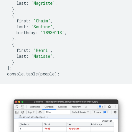
last
:
'Magritte'
,
},
{
first
:
'Chaim'
,
last
:
'Soutine'
,
birthday
:
'18930113'
,
},
{
first
:
'Henri'
,
last
:
'Matisse'
,
}
];
console
.
table
(
people
);