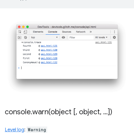
console
.
warn(
object [
,
object
,
.
.
.
])
Level log
:
Warning