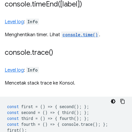
console
.
timeEnd(
[label])
Level log
:
Info
Menghentikan timer. Lihat
console.time()
.
console
.
trace(
)
Level log
:
Info
Mencetak stack trace ke Konsol.
const
first
=
()
=
>
{
second
();
};
const
second
=
()
=
>
{
third
();
};
const
third
=
()
=
>
{
fourth
();
};
const
fourth
=
()
=
>
{
console
.
trace
();
};
first
();