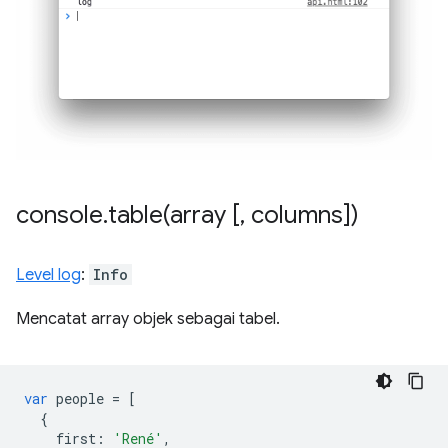
console
.
table(
array [
,
columns])
Level log
:
Info
Mencatat array objek sebagai tabel.
var
people
=
[
{
first
:
'René'
,