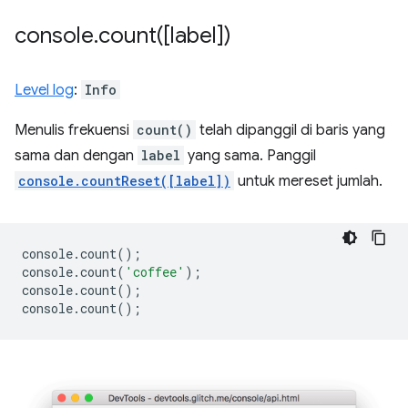
console
.
count(
[label])
Level log
:
Info
Menulis frekuensi
count()
telah dipanggil di baris yang
sama dan dengan
label
yang sama. Panggil
console.countReset([label])
untuk mereset jumlah.
console
.
count
();
console
.
count
(
'coffee'
);
console
.
count
();
console
.
count
();