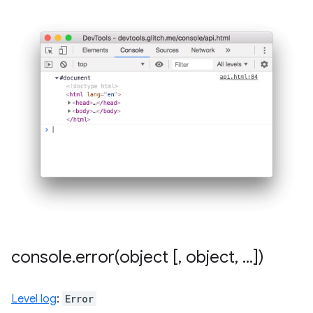
console
.
error(
object [
,
object
,
.
.
.
])
Level log
:
Error