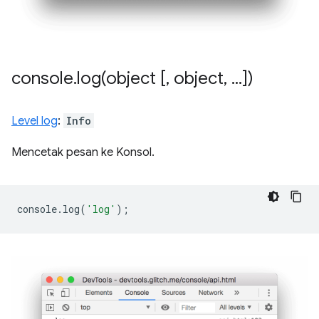
console
.
log(
object [
,
object
,
.
.
.
])
Level log
:
Info
Mencetak pesan ke Konsol.
console
.
log
(
'log'
);