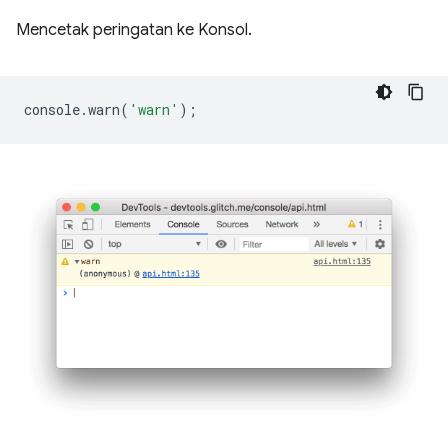
Mencetak peringatan ke Konsol.
console
.
warn
(
'warn'
);