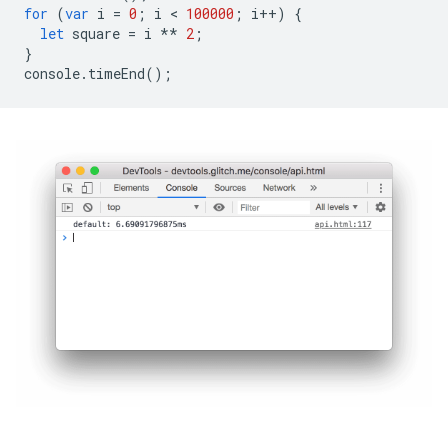
for
(
var
i
=
0
;
i
 < 
100000
;
i
++
)
{
let
square
=
i
**
2
;
}
console
.
timeEnd
();