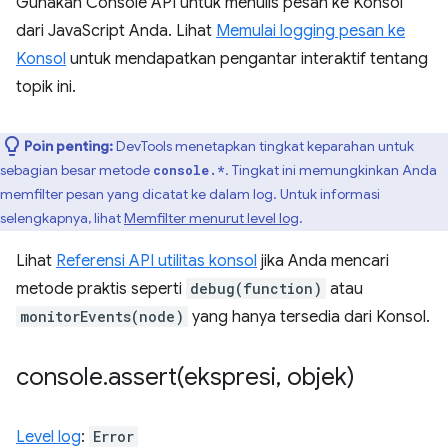
Gunakan Console API untuk menulis pesan ke Konsol
dari JavaScript Anda. Lihat
Memulai logging pesan ke
Konsol
untuk mendapatkan pengantar interaktif tentang
topik ini.
Poin penting:
DevTools menetapkan tingkat keparahan untuk
sebagian besar metode
. Tingkat ini memungkinkan Anda
console.*
memfilter pesan yang dicatat ke dalam log. Untuk informasi
selengkapnya, lihat
Memfilter menurut level log
.
Lihat
Referensi API utilitas konsol
jika Anda mencari
metode praktis seperti
debug(function)
atau
monitorEvents(node)
yang hanya tersedia dari Konsol.
console
.
assert(
ekspresi
,
objek)
Level log
:
Error