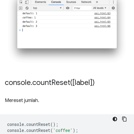
console
.
countReset(
[label])
Mereset jumlah.
console
.
countReset
();
console
.
countReset
(
'coffee'
);