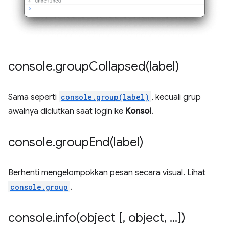
console
.
groupCollapsed(
label)
Sama seperti
console.group(label)
, kecuali grup
awalnya diciutkan saat login ke
Konsol
.
console
.
groupEnd(
label)
Berhenti mengelompokkan pesan secara visual. Lihat
console.group
.
console
.
info(
object [
,
object
,
.
.
.
])