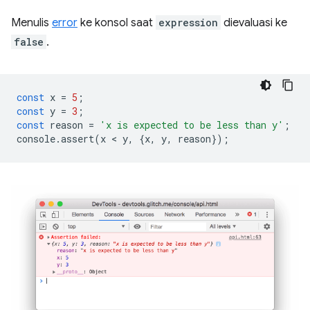
Menulis
error
ke konsol saat
expression
dievaluasi ke
false
.
const
x
=
5
;
const
y
=
3
;
const
reason
=
'x is expected to be less than y'
;
console
.
assert
(
x
 < 
y
,
{
x
,
y
,
reason
});