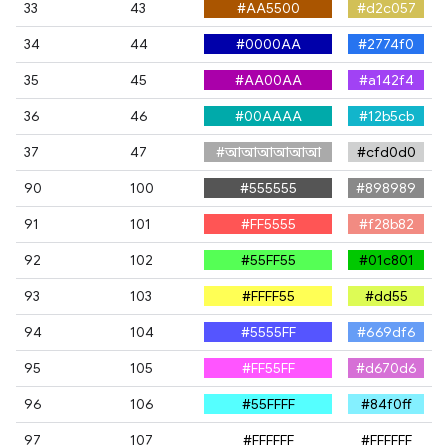
33
43
#AA5500
#d2c057
34
44
#0000AA
#2774f0
35
45
#AA00AA
#a142f4
36
46
#00AAAA
#12b5cb
37
47
#আআআআআআ
#cfd0d0
90
100
#555555
#898989
91
101
#FF5555
#f28b82
92
102
#55FF55
#01c801
93
103
#FFFF55
#ddfb55
94
104
#5555FF
#669df6
95
105
#FF55FF
#d670d6
96
106
#55FFFF
#84f0ff
97
107
#FFFFFF
#FFFFFF