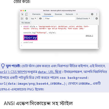
তৈরি করে।
মূল পয়েন্ট:
ডেটা ফাঁস রোধ করতে এবং নিরাপত্তা নীতির বাইপাস, এই বিন্যাসে,
CSS ফাংশন
শুধুমাত্র
URL স্কিমা
। উদাহরণস্বরূপ, আপনি নিম্নলিখিত
url()
data:
উপায়ে একটি পটভূমি চিত্র সেট করতে পারেন:
css background:
যেখানে
একটি
url(data:image/png;base64,iVBORw…);
iVBORw…
বেস64-এনকোডেড PNG ইমেজ।
ANSI এস্কেপ সিকোয়েন্স সহ স্টাইল