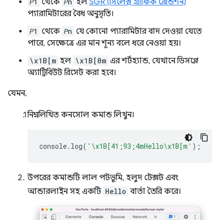
𝘗1
থেকে
𝘗n
হল
SGR (সিলেক্ট গ্রাফিক রেন্ডিশন)
প্যারামিটারের বৈধ অনুসৃতি।
𝘗1
থেকে
𝘗n
যে কোনো প্যারামিটার বাদ দেওয়া যেতে
পারে, সেক্ষেত্রে এর মান শূন্য বলে ধরে নেওয়া হয়।
\x1B[m
হল
\x1B[0m
এর শর্টহ্যান্ড, যেখানে ডিসপ্লে
অ্যাট্রিবিউট রিসেট করা হবে।
যেমন,
নিম্নলিখিত কনসোল কমান্ড লিখুন।
console
.
log
(
'\x1B[41;93;4mHello\x1B[m'
);
উপরের কমান্ডটি লাল পটভূমি, হলুদ টেক্সট এবং
আন্ডারলাইন সহ একটি
Hello
বার্তা তৈরি করে।