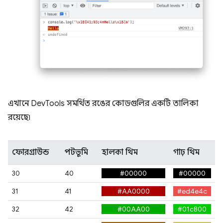
এখানে DevTools সমর্থিত রঙের কোডগুলির একটি তালিকা
রয়েছে৷
ফোরগ্রাউন্ড
পটভূমি
হালকা থিম
গাঢ় থিম
30
40
#00000
#00000
31
41
#AA0000
#ed4e4c
32
42
#00AA00
#01c800