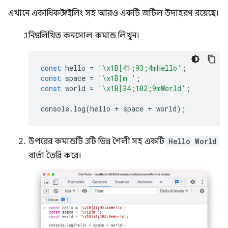
এখানে একাধিক স্টাইলিং সহ আরও একটি জটিল উদাহরণ রয়েছে।
নিম্নলিখিত কনসোল কমান্ড লিখুন।
const
hello
=
'\x1B[41;93;4mHello'
;
const
space
=
'\x1B[m '
;
const
world
=
'\x1B[34;102;9mWorld'
;
console
.
log
(
hello
+
space
+
world
);
উপরের কমান্ডটি 3টি ভিন্ন শৈলী সহ একটি
Hello World
বার্তা তৈরি করে।