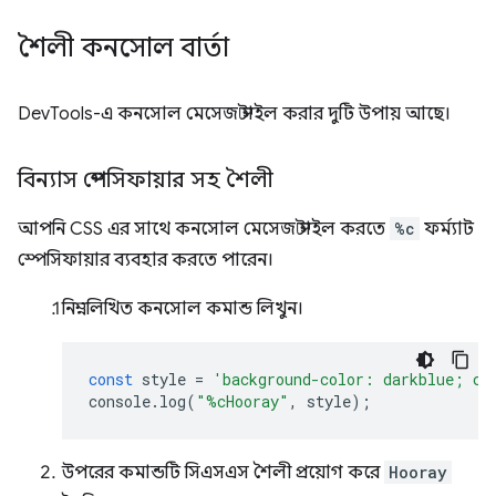
শৈলী কনসোল বার্তা
DevTools-এ কনসোল মেসেজ স্টাইল করার দুটি উপায় আছে।
বিন্যাস স্পেসিফায়ার সহ শৈলী
আপনি CSS এর সাথে কনসোল মেসেজ স্টাইল করতে
%c
ফর্ম্যাট
স্পেসিফায়ার ব্যবহার করতে পারেন।
নিম্নলিখিত কনসোল কমান্ড লিখুন।
const
style
=
'background-color: darkblue; co
console
.
log
(
"%cHooray"
,
style
);
উপরের কমান্ডটি সিএসএস শৈলী প্রয়োগ করে
Hooray