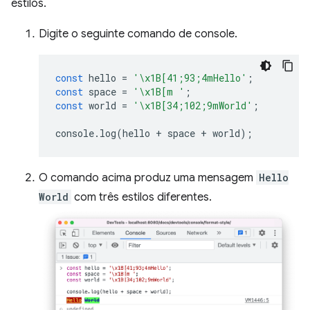
estilos.
Digite o seguinte comando de console.
const
hello
=
'\x1B[41;93;4mHello'
;
const
space
=
'\x1B[m '
;
const
world
=
'\x1B[34;102;9mWorld'
;
console
.
log
(
hello
+
space
+
world
);
O comando acima produz uma mensagem
Hello
World
com três estilos diferentes.