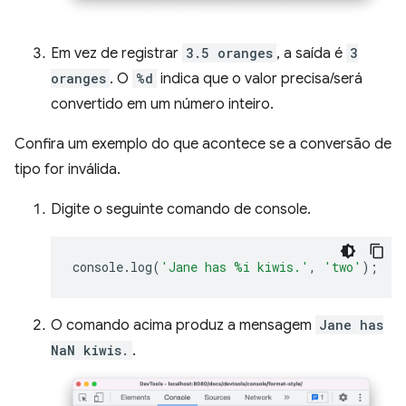
Em vez de registrar
3.5 oranges
, a saída é
3
oranges
. O
%d
indica que o valor precisa/será
convertido em um número inteiro.
Confira um exemplo do que acontece se a conversão de
tipo for inválida.
Digite o seguinte comando de console.
console
.
log
(
'Jane has %i kiwis.'
,
'two'
);
O comando acima produz a mensagem
Jane has
NaN kiwis.
.