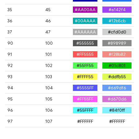
35
45
#AA00AA
#a142f4
36
46
#00AAAA
#12b5cb
37
47
#AAAAAA
#cfd0d0
90
100
#555555
#898989
91
101
#FF5555
#f28b82
92
102
#55FF55
#01c801
93
103
#FFFF55
#ddfb55
94
104
#5555FF
#669df6
95
105
#FF55FF
#d670d6
96
106
#55FFFF
#84f0ff
97
107
#FFFFFF
#FFFFFF