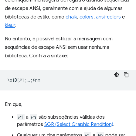
colorifiquem mensagens de registro usando sequências
de escape ANSI, geralmente com a ajuda de algumas
bibliotecas de estilo, como
chalk
,
colors
,
ansi-colors
e
kleur
.
No entanto, é possível estilizar a mensagem com
sequências de escape ANSI sem usar nenhuma
biblioteca. Confira a sintaxe:
Em que,
𝘗1
a
𝘗n
são subseqências válidas dos
parâmetros
SGR (Select Graphic Rendition)
.
Qualquer um dos parâmetros
𝘗1
a
𝘗n
pode ser