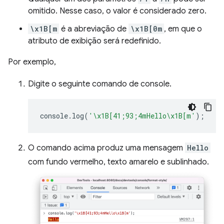
omitido. Nesse caso, o valor é considerado zero.
\x1B[m
é a abreviação de
\x1B[0m
, em que o
atributo de exibição será redefinido.
Por exemplo,
Digite o seguinte comando de console.
console
.
log
(
'\x1B[41;93;4mHello\x1B[m'
);
O comando acima produz uma mensagem
Hello
com fundo vermelho, texto amarelo e sublinhado.