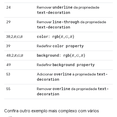
underline
24
Remover
da propriedade
text-decoration
line-through
29
Remover
da propriedade
text-decoration
color:
rgb(
𝑅
,
𝐺
,
𝐵)
38;2;𝑅;𝐺;𝐵
color property
39
Redefinir
background:
rgb(
𝑅
,
𝐺
,
𝐵)
48;2;𝑅;𝐺;𝐵
background property
49
Redefinir
overline
text-
53
Adicionar
à propriedade
decoration
overline
text-
55
Remover
da propriedade
decoration
Confira outro exemplo mais complexo com vários