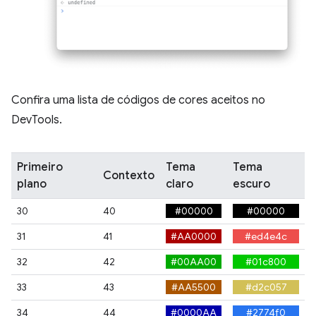
Confira uma lista de códigos de cores aceitos no
DevTools.
Primeiro
Tema
Tema
Contexto
plano
claro
escuro
30
40
#00000
#00000
31
41
#AA0000
#ed4e4c
32
42
#00AA00
#01c800
33
43
#AA5500
#d2c057
34
44
#0000AA
#2774f0