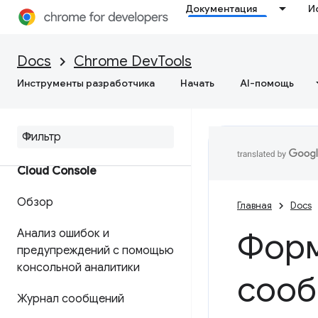
Документация
И
Элементы
Docs
Chrome DevTools
Обзор
Инструменты разработчика
Начать
AI-помощь
ДОМ
CSS
Cloud Console
Обзор
Главная
Docs
Форм
Анализ ошибок и
предупреждений с помощью
консольной аналитики
сооб
Журнал сообщений