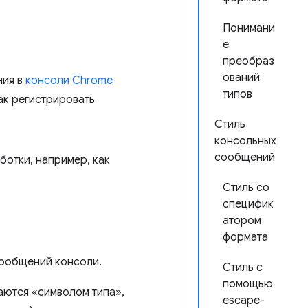
Понимани
е
преобраз
ований
ния в
консоли Chrome
типов
ак регистрировать
Стиль
консольных
сообщений
ботки, например, как
Стиль со
специфик
атором
формата
ообщений консоли.
Стиль с
помощью
аются «символом типа»,
escape-