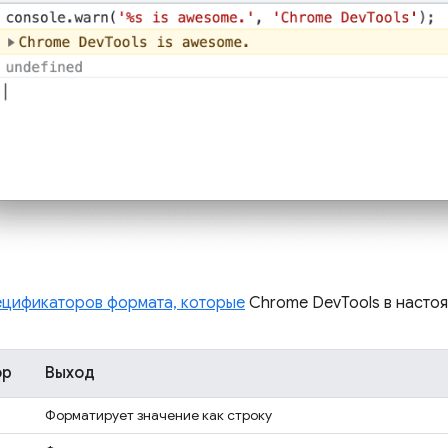
ецификаторов формата, которые
Chrome DevTools в насто
ор
Выход
Форматирует значение как строку