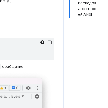
т. д.).
последов
ательност
ей ANSI
.
сообщение.