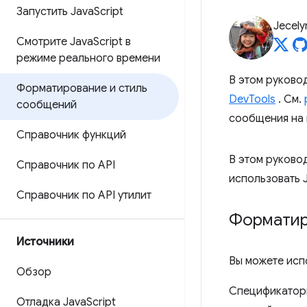
Запустить Java
Script
Jecely
Смотрите Java
Script в
режиме реального времени
В этом руково
Форматирование и стиль
DevTools
. См.
сообщений
сообщения на 
Справочник функций
В этом руково
Справочник по API
использовать J
Справочник по API утилит
Форматир
Источники
Вы можете исп
Обзор
Спецификаторы
Отладка Java
Script