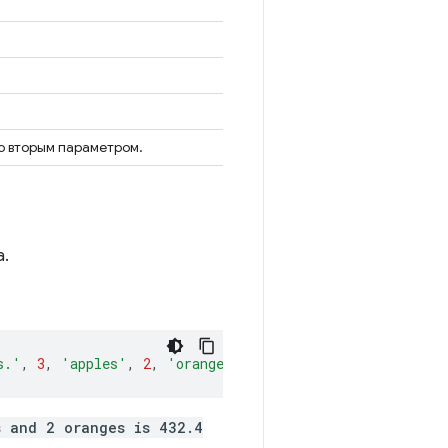
но вторым параметром.
а.
s.'
,
3
,
'apples'
,
2
,
'oranges'
,
432.4
);
s and 2 oranges is 432.4