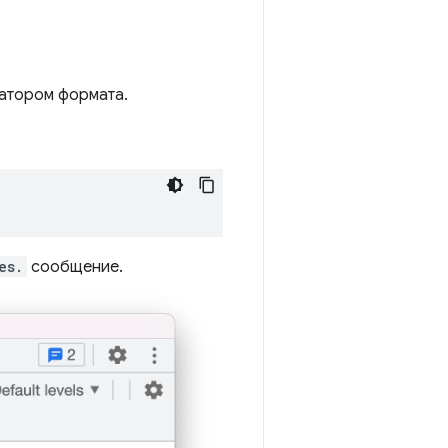
атором формата.
es.
сообщение.