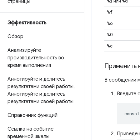
%i
%d
или
страницы
%f
Эффективность
%o
%O
Обзор
%c
Анализируйте
производительность во
время выполнения
Применить 
Аннотируйте и делитесь
В сообщении м
результатами своей работы
,
Введите 
Аннотируйте и делитесь
результатами своей работы
consol
Справочник функций
Ссылка на событие
Приведен
временной шкалы