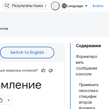
/
Войти
ентов
Содержание
Форматиро
вать
сообщения
ия оказалась полезной?
консоли
рмление
Применить
несколько
специфик
аторов
формата