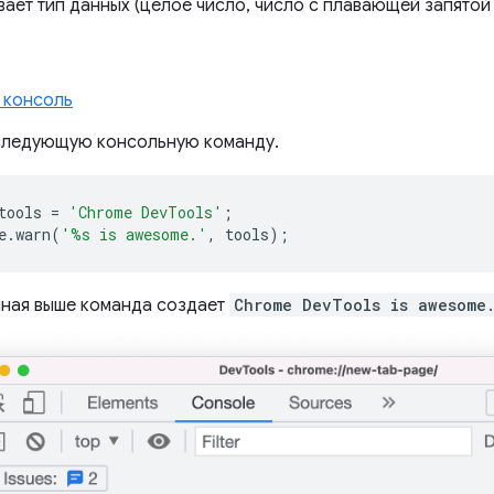
ает тип данных (целое число, число с плавающей запятой и 
 консоль
следующую консольную команду.
tools
=
'Chrome DevTools'
;
e
.
warn
(
'%s is awesome.'
,
tools
);
ная выше команда создает
Chrome DevTools is awesome