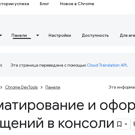
стории успеха
Блог
Новое в Chrome
Панели
Настройки
Доступность
Для аг
Эта страница переведена с помощью
Cloud Translation API
.
Chrome DevTools
Панели
Эта информац
атирование и офо
щений в консоли