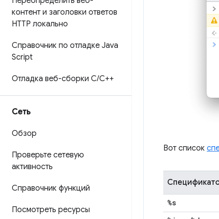
Переопределить веб-
контент и заголовки ответов
HTTP локально
Справочник по отладке Java
Script
Отладка веб-сборки C
/
C++
Сеть
Обзор
Вот список
сп
Проверьте сетевую
активность
Спецификат
Справочник функций
%s
Посмотреть ресурсы