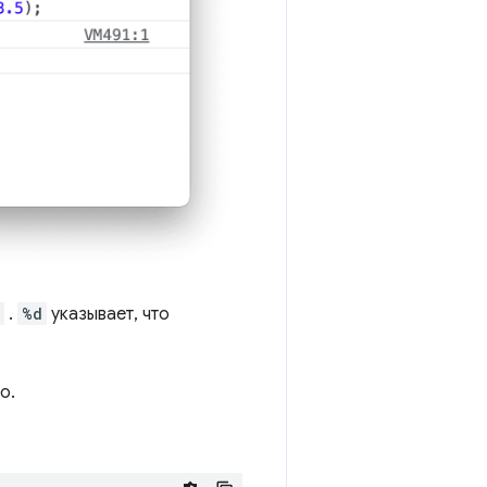
.
%d
указывает, что
о.