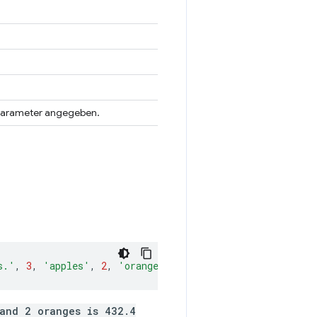
 Parameter angegeben.
s.'
,
3
,
'apples'
,
2
,
'oranges'
,
432.4
);
and 2 oranges is 432.4