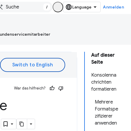
/
Anmelden
Kundenservicemitarbeiter
Auf dieser
Seite
Konsolenna
chrichten
War das hilfreich?
formatieren
le
Mehrere
Formatspe
zifizierer
n
anwenden