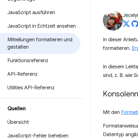
Java
Script ausführen
Jecely
Java
Script in Echtzeit ansehen
Mitteilungen formatieren und
In dieser Anlei
gestalten
formatieren.
Er
Funktionsreferenz
In diesem Leit
API-Referenz
sind, z. B. wie S
Utilities API-Referenz
Konsolenn
Quellen
Mit den
Format
Übersicht
Formatanweisun
Datentyp angib
Java
Script-Fehler beheben