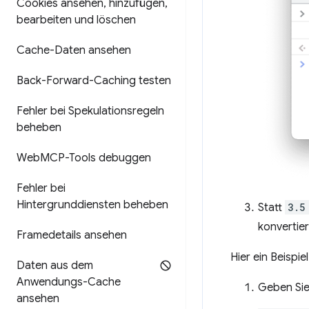
Cookies ansehen
,
hinzufügen
,
bearbeiten und löschen
Cache-Daten ansehen
Back-Forward-Caching testen
Fehler bei Spekulationsregeln
beheben
Web
MCP-Tools debuggen
Fehler bei
Hintergrunddiensten beheben
Statt
3.5
konvertier
Framedetails ansehen
Hier ein Beispi
Daten aus dem
Anwendungs-Cache
Geben Sie
ansehen