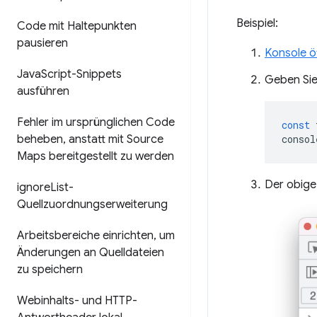
Beispiel:
Code mit Haltepunkten
pausieren
Konsole ö
Java
Script-Snippets
Geben Sie
ausführen
Fehler im ursprünglichen Code
const
beheben
,
anstatt mit Source
consol
Maps bereitgestellt zu werden
Der obige
ignore
List-
Quellzuordnungserweiterung
Arbeitsbereiche einrichten
,
um
Änderungen an Quelldateien
zu speichern
Webinhalts- und HTTP-