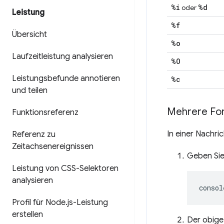
%i
%d
oder
Leistung
%f
Übersicht
%o
Laufzeitleistung analysieren
%O
Leistungsbefunde annotieren
%c
und teilen
Mehrere For
Funktionsreferenz
In einer Nachr
Referenz zu
Zeitachsenereignissen
Geben Sie
Leistung von CSS-Selektoren
analysieren
consol
Profil für Node
.
js-Leistung
erstellen
Der obige