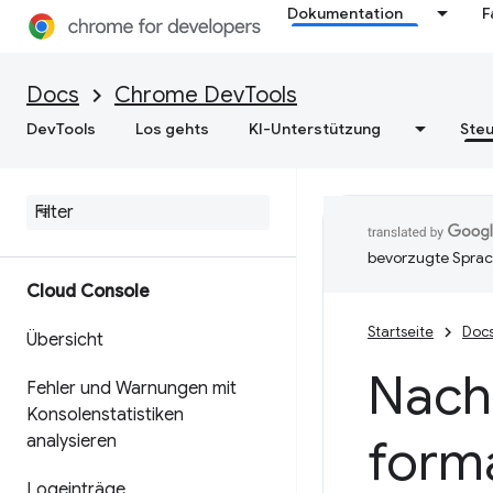
Dokumentation
F
Elemente
Docs
Chrome DevTools
Übersicht
DevTools
Los gehts
KI-Unterstützung
Steu
DOM
CSS
bevorzugte Sprac
Cloud Console
Startseite
Doc
Übersicht
Nachr
Fehler und Warnungen mit
Konsolenstatistiken
forma
analysieren
Logeinträge