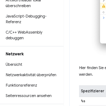
Antwortheader lokal
überschreiben
Java
Script-Debugging-
Referenz
C
/
C++ Web
Assembly
debuggen
Netzwerk
Übersicht
Hier finden Sie 
werden.
Netzwerkaktivität überprüfen
Funktionsreferenz
Spezifizierer
Seitenressourcen ansehen
%s