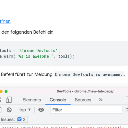
ffnen
 den folgenden Befehl ein.
tools
=
'Chrome DevTools'
;
e
.
warn
(
'%s is awesome.'
,
tools
);
 Befehl führt zur Meldung
Chrome DevTools is awesome.
.