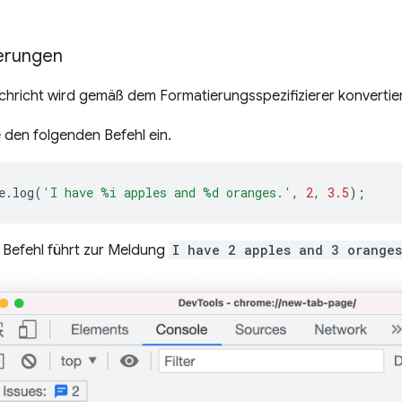
erungen
hricht wird gemäß dem Formatierungsspezifizierer konvertier
 den folgenden Befehl ein.
e
.
log
(
'I have %i apples and %d oranges.'
,
2
,
3.5
);
 Befehl führt zur Meldung
I have 2 apples and 3 oranges