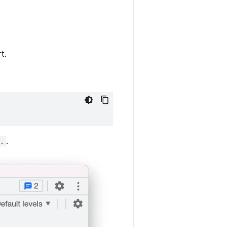
t.
.
.