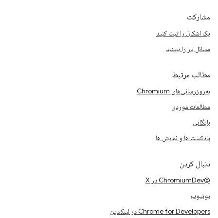
مشارکت
یک اشکال را ثبت کنید
مسائل باز را ببینید
مطالب مرتبط
به‌روزرسانی‌های Chromium
مطالعات موردی
بایگانی
پادکست ها و نمایش ها
دنبال کردن
@ChromiumDev در X
یوتیوب
Chrome for Developers در لینکدین