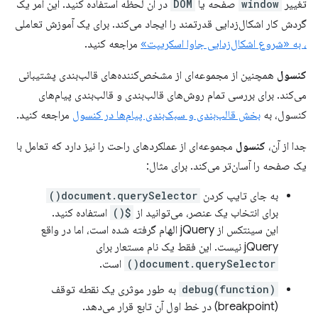
تغییر
window
صفحه یا
DOM
در آن لحظه استفاده کنید. این امر یک
گردش کار اشکال‌زدایی قدرتمند را ایجاد می‌کند. برای یک آموزش تعاملی
، به «شروع اشکال‌زدایی جاوا اسکریپت»
مراجعه کنید.
کنسول
همچنین از مجموعه‌ای از مشخص‌کننده‌های قالب‌بندی پشتیبانی
می‌کند. برای بررسی تمام روش‌های قالب‌بندی و قالب‌بندی پیام‌های
کنسول، به
بخش قالب‌بندی و سبک‌بندی پیام‌ها در کنسول
مراجعه کنید.
جدا از آن،
کنسول
مجموعه‌ای از عملکردهای راحت را نیز دارد که تعامل با
یک صفحه را آسان‌تر می‌کند. برای مثال:
به جای تایپ کردن
document.querySelector()
برای انتخاب یک عنصر، می‌توانید از
$()
استفاده کنید.
این سینتکس از jQuery الهام گرفته شده است، اما در واقع
jQuery نیست. این فقط یک نام مستعار برای
document.querySelector()
است.
debug(function)
به طور موثری یک نقطه توقف
(breakpoint) در خط اول آن تابع قرار می‌دهد.