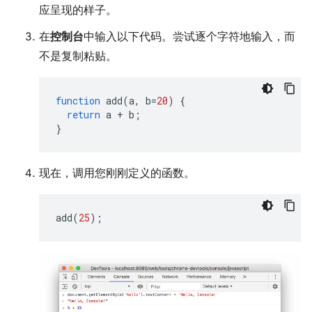
应呈现的样子。
在
控制台
中输入以下代码。尝试逐个字符地输入，而
不是复制粘贴。
function
add
(
a
,
b
=
20
)
{
return
a
+
b
;
}
现在，调用您刚刚定义的函数。
add
(
25
);