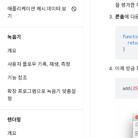
을 평가한 
애플리케이션 캐시 데이터 보
기
콘솔
에 다
functi
녹음기
retu
}
개요
사용자 플로우 기록
,
재생
,
측정
이제 방금 
기능 참조
add
(
25
확장 프로그램으로 녹음기 맞춤설
정
렌더링
개요