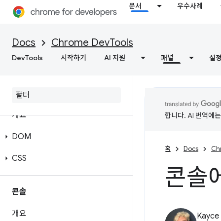
문서
우수사례
Docs
Chrome DevTools
DevTools
시작하기
AI 지원
패널
설
요소
개요
합니다. AI 번역에
DOM
홈
Docs
Ch
CSS
콘솔
콘솔
개요
Kayce