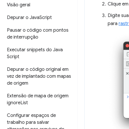
Clique e
Visão geral
Digite su
Depurar o Java
Script
para
rast
Pausar o código com pontos
de interrupção
Executar snippets do Java
Script
Depurar o código original em
vez de implantado com mapas
de origem
Extensão de mapa de origem
ignore
List
Configurar espaços de
trabalho para salvar