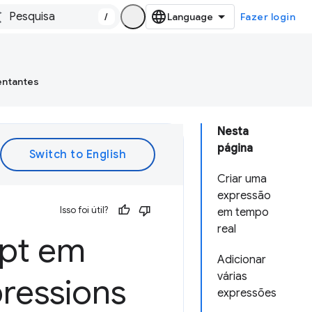
/
Fazer login
entantes
Nesta
página
Criar uma
expressão
Isso foi útil?
em tempo
real
ipt em
Adicionar
várias
pressions
expressões