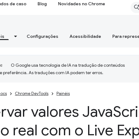
udos de caso
Blog
Novidades no Chrome
is
Configurações
Acessibilidade
Para repres
O Google usa tecnologia de IA na tradução de conteúdos
e preferência. As traduções com IA podem ter erros.
ocs
Chrome DevTools
Painéis
var valores Java
Scr
 real com o Live Ex