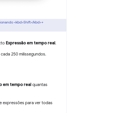
ssionando <kbd>Shift</kbd>+
exto
Expressão em tempo real
.
a cada 250 milissegundos.
o em tempo real
quantas
de expressões para ver todas