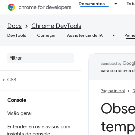
Documentos
Est
Docs
Chrome DevTools
DevTools
Começar
Assistência de IA
Painé
Elementos
Visão geral
DOM
para seu idioma d
CSS
Página inicial
D
Console
Obser
Visão geral
tempo
Entender erros e avisos com
insights do console