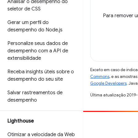
Analisar o desempenho do
seletor de CSS
Para remover u
Gerar um perfil do
desempenho do Node
.
js
Personalize seus dados de
desempenho com a API de
extensibilidade
Exceto em caso de indica
Receba insights úteis sobre o
Commons
, e as amostra
desempenho do seu site
Google Developers
. Java
Salvar rastreamentos de
Última atualização 2019
desempenho
Lighthouse
Contribuir
Registre um bug
Otimizar a velocidade da Web