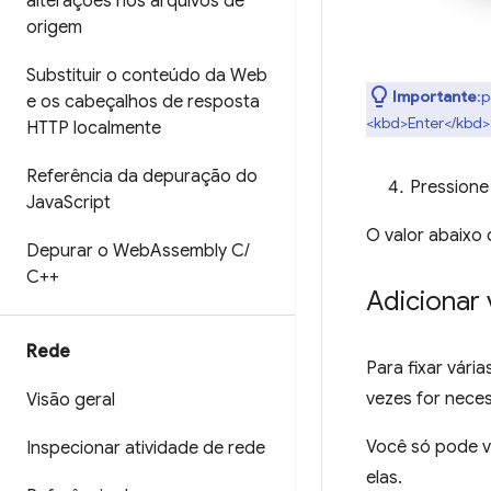
alterações nos arquivos de
origem
Substituir o conteúdo da Web
Importante
:
e os cabeçalhos de resposta
<kbd>Enter</kbd>
HTTP localmente
Referência da depuração do
Pression
Java
Script
O valor abaixo 
Depurar o Web
Assembly C
/
C++
Adicionar 
Rede
Para fixar vári
vezes for neces
Visão geral
Você só pode ve
Inspecionar atividade de rede
elas.