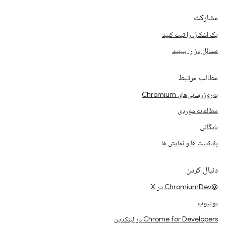
مشارکت
یک اشکال را ثبت کنید
مسائل باز را ببینید
مطالب مرتبط
به‌روزرسانی‌های Chromium
مطالعات موردی
بایگانی
پادکست ها و نمایش ها
دنبال کردن
@ChromiumDev در X
یوتیوب
Chrome for Developers در لینکدین