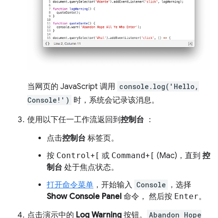
当网页的 JavaScript 调用
console.log('Hello,
Console!')
时，系统会记录该消息。
使用以下任一工作流返回到
控制台
：
点击
控制台
标签页。
按
Control
+
[
或
Command
+
[
(Mac)，直到
控
制台
处于焦点状态。
打开命令菜单
，开始输入
Console
，选择
Show Console Panel
命令， 然后按
Enter
。
点击演示中的
Log Warning
按钮。
Abandon Hope