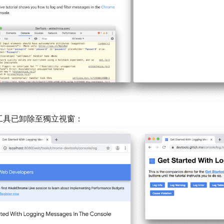
工具已卸除至獨立視窗：