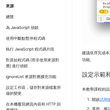
來源
總覽
為 Java
Script 偵錯
使用中斷點暫停程式碼
執行 Java
Script 程式碼片段
建議依序完成本教
功能。
對原始程式碼 (而非使用來源對
應) 進行偵錯
設定示範
ignore
List 來源對應擴充功能
設定工作區，儲存對來源檔案所
本教學課程的設
做的變更
開啟
試用
在本機覆寫網頁內容和 HTTP 回
選用：將