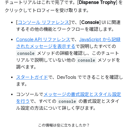
チュートリアルはこれで完了です。[
Dispense Trophy
] を
クリックしてトロフィーを受け取ります。
[
コンソール リファレンス
]で、[
Console
] UI に関連
するその他の機能とワークフローを確認します。
Console API リファレンス
で、
JavaScript から記録
されたメッセージを表示する
で説明したすべての
console
メソッドの詳細を確認し、このチュート
リアルで説明していない他の
console
メソッドを
調べます。
スタートガイド
で、DevTools でできることを確認し
ます。
コンソールで
メッセージの書式設定とスタイル設定
を行う
で、すべての
console
の書式設定とスタイ
ル設定の方法について詳しく学びます。
この情報は役に立ちましたか？