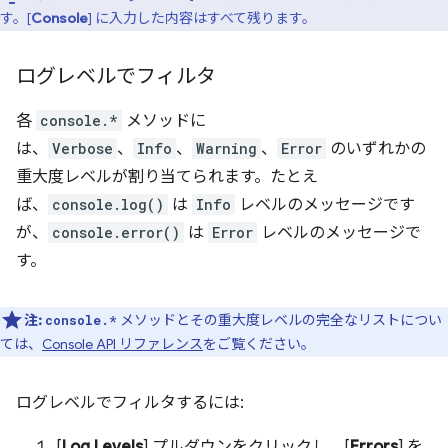
す。[
Console
] に入力した内容はすべて残ります。
ログレベルでフィルタ
各
console.*
メソッドに
は、
Verbose
、
Info
、
Warning
、
Error
のいずれかの
重大度レベルが割り当てられます。たとえ
ば、
console.log()
は
Info
レベルのメッセージです
が、
console.error()
は
Error
レベルのメッセージで
す。
注:
メソッドとその重大度レベルの完全なリストについ
console.*
ては、
Console API リファレンス
をご覧ください。
ログレベルでフィルタするには:
[
Log Levels
] プルダウンをクリックし、[
Errors
] を